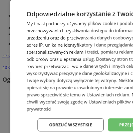
Odpowiedzialne korzystanie z Twoi
Optyk, okulista
Zabrze
My i nasi partnerzy używamy plików cookie i podob
Największy sklep z częściami online!
przechowywania i uzyskiwania dostępu do informac
Książeczka sanepidowska
urządzeniu oraz do przetwarzania danych osobowych
Tworzenie stron www -Zabrze
adres IP, unikalne identyfikatory i dane przeglądani
spersonalizowanych reklam i treści, pomiaru reklam i
reklama
odbiorców oraz ulepszania usług.
Dostawcy stron tr
również przetwarzać Twoje dane w tych i innych cel
reklama
wykorzystywać precyzyjne dane geolokalizacyjne i c
Ogłoszenia
Twoje wybory dotyczą wyłącznie tej witryny. Niekt
opierać się na prawnie uzasadnionym interesie zami
prawo sprzeciwić się temu w
Ustawieniach reklam
.
chwili wycofać swoją zgodę w
Ustawieniach plików 
prywatności
ODRZUĆ WSZYSTKIE
PRZEJ