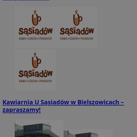
CookieScriptConsent
4 tygodnie 2 dn
CookieScript
zabrze.com.pl
VISITOR_PRIVACY_METADATA
5 miesięcy 4
YouTube
tygodnie
.youtube.com
Kawiarnia U Sąsiadów w Bielszowicach –
zapraszamy!