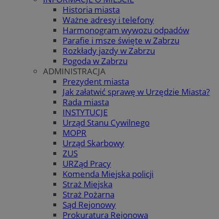
Historia miasta
Ważne adresy i telefony
Harmonogram wywozu odpadów
Parafie i msze święte w Zabrzu
Rozkłady jazdy w Zabrzu
Pogoda w Zabrzu
ADMINISTRACJA
Prezydent miasta
Jak załatwić sprawę w Urzędzie Miasta?
Rada miasta
INSTYTUCJE
Urząd Stanu Cywilnego
MOPR
Urząd Skarbowy
ZUS
URZąd Pracy
Komenda Miejska policji
Straż Miejska
Straż Pożarna
Sąd Rejonowy
Prokuratura Rejonowa