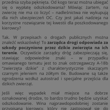
przednia szyba pęknięta. Od kogo teraz można ubiegać
się o wypłatę odszkodowania? Mówiąc żartem, na
zwierzę nie ma co liczyć – nadleśnictwa nie wykupują
dla nich ubezpieczeń OC. Czy jest jakaś nadzieja na
korzystne rozwiązanie tej kwestii dla poszkodowanego
kierowcy?
Tak. W przepisach o drogach publicznych można
znaleźć wskazówkę! To
zarządca drogi odpowiada za
szkody poczynione przez dzikie zwierzęta na ich
terenie
. Oczywiście zarządcy dróg zabezpieczają się,
stawiając odpowiednie znaki – w przypadku
omawianego tematu jest to znak ostrzegawczy A-18b
“zwierzęta dzikie” z charakterystycznie skaczącym
czarnym jeleniem na żółtym tle. Budowane są także
ogrodzenia wzdłuż autostrad i specjalne przejścia dla
dzikich zwierząt.
Jeśli więc wypadek miał miejsce na dobrze
oznakowanej drodze, to bardzo trudno będzie uzyskać
odszkodowanie. Wina najprawdopodobniej zostanie
przypisana kierowcy, który nie zastosował się do