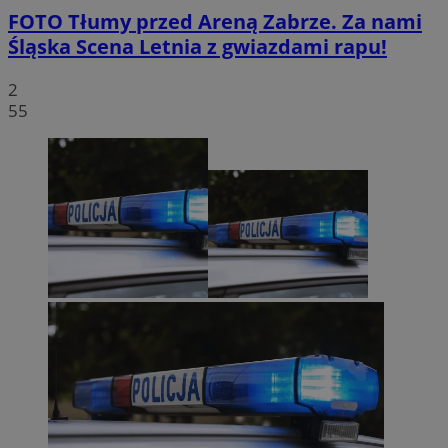
FOTO
Tłumy przed Areną Zabrze. Za nami
Śląska Scena Letnia z gwiazdami rapu!
2
55