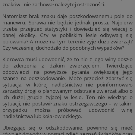
znaków i nie zachował należytej ostrożności.
Natomiast brak znaku daje poszkodowanemu pole do
manewru. Sprawa nie będzie jednak prosta. Najpierw
trzeba przejrzeć statystyki i dowiedzieć się więcej o
danej okolicy. Czy w pobliskim lesie odbywają się
polowania? A może na tym terenie żyje dużo zwierząt?
Czy wcześniej dochodziło do podobnych wypadków?
Kierowca musi udowodnić, że to nie z jego winy doszło
do zderzenia z dzikim zwierzęciem. Twierdzące
odpowiedzi na powyższe pytania zwiększają jego
szanse na odszkodowanie. Może przecież zdarzyć się
sytuacja, w której nadleśnictwo nie poinformowało
zarządcy drogi o planowanym odstrzale zwierząt albo o
ich dużej grupie żyjącej w lesie. Ten nie wiedząc o
sytuacji, nie postawił znaku ostrzegawczego – w takim
przypadku można próbować udowodnić winę
nadleśnictwa lub koła łowieckiego.
Ubiegając się o odszkodowanie, powinno się mieć
również dowody w postaci zdjęć, zeznań świadków oraz