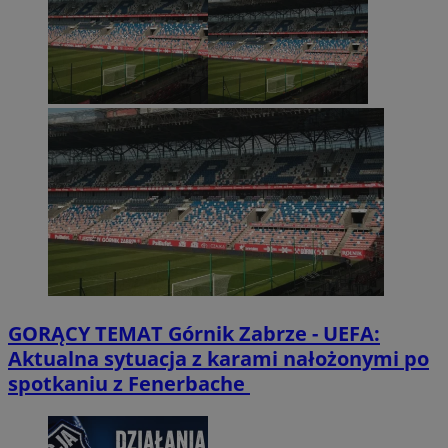
GORĄCY TEMAT
Górnik Zabrze - UEFA:
Aktualna sytuacja z karami nałożonymi po
spotkaniu z Fenerbache