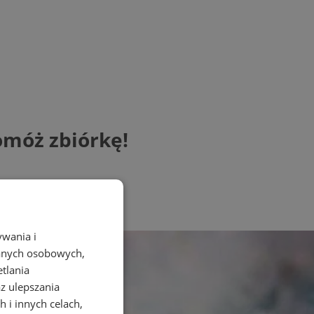
móż zbiórkę!
ywania i
danych osobowych,
etlania
az ulepszania
 i innych celach,