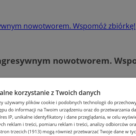
esywnym nowotworem. Wspomóż zbiórkę!
z agresywnym nowotworem. Wspo
lne korzystanie z Twoich danych
rzy używamy plików cookie i podobnych technologii do przechow
ępu do informacji na Twoim urządzeniu oraz do przetwarzania 
dres IP, unikalne identyfikatory i dane przeglądania, w celu wyświ
h reklam i treści, pomiaru reklam i treści, analizy odbiorców or
tron trzecich (1913)
mogą również przetwarzać Twoje dane w tych