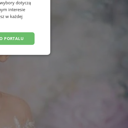
 wybory dotyczą
nym interesie
sz w każdej
DO PORTALU
esklasyfikowane
ane
owanie użytkownika i
j.