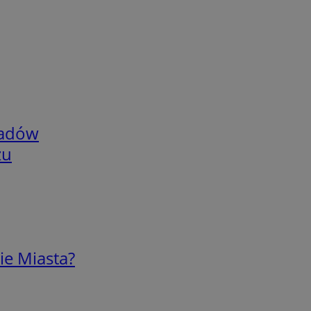
adów
zu
ie Miasta?