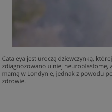
SessID
QeSessID
MvSessID
__cf_bm
__cf_bm
Cataleya jest uroczą dziewczynką, które
CookieScriptConse
zdiagnozowano u niej neuroblastomę, ag
mamą w Londynie, jednak z powodu podej
zdrowie.
VISITOR_PRIVACY_