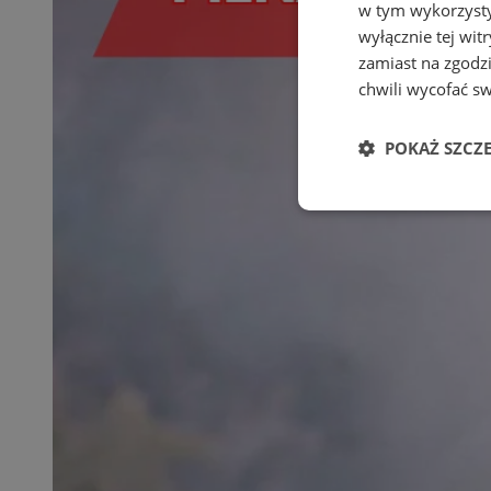
w tym wykorzysty
wyłącznie tej wi
zamiast na zgodz
chwili wycofać s
POKAŻ SZCZ
Niezbędne
Ni
Niezbędne pliki cook
zarządzanie kontem. 
Nazwa