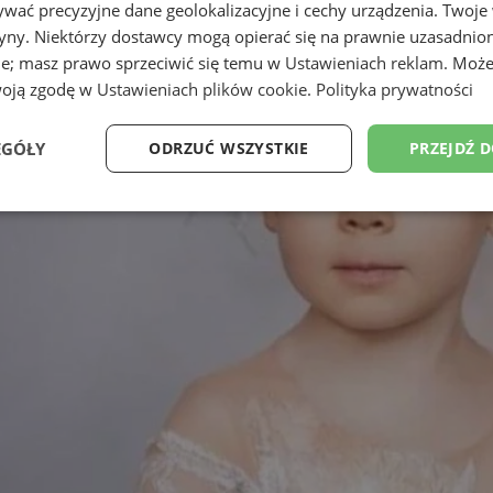
wać precyzyjne dane geolokalizacyjne i cechy urządzenia. Twoje
tryny. Niektórzy dostawcy mogą opierać się na prawnie uzasadnio
ie; masz prawo sprzeciwić się temu w
Ustawieniach reklam
. Może
woją zgodę w
Ustawieniach plików cookie
.
Polityka prywatności
EGÓŁY
ODRZUĆ WSZYSTKIE
PRZEJDŹ 
Wydajność
Targetowanie
Funkcjonalność
Ni
ezbędne
Wydajność
Targetowanie
Funkcjonalność
Niesklasyfikow
ie umożliwiają korzystanie z podstawowych funkcji strony internetowej, takich jak log
Bez niezbędnych plików cookie nie można prawidłowo korzystać ze strony internetowe
Provider
/
Okres
Opis
Domena
przechowywania