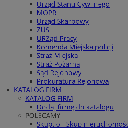
Urząd Stanu Cywilnego
MOPR
Urząd Skarbowy
ZUS
URZąd Pracy
Komenda Miejska policji
Straż Miejska
Straż Pożarna
Sąd Rejonowy
Prokuratura Rejonowa
KATALOG FIRM
KATALOG FIRM
Dodaj firmę do katalogu
POLECAMY
Skup.io - Skup nieruchomośc