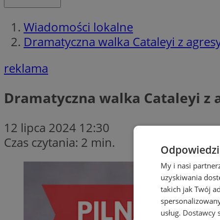
Wiadomości lokalne
Dramatyczna walka Cataleyi z agr
reklama
Dramatyczna walka Cataleyi 
12 lipca 2024 12:30
Czas czytania: 2 min.
Odpowiedzia
My i nasi partne
uzyskiwania dost
takich jak Twój a
spersonalizowanyc
usług.
Dostawcy s