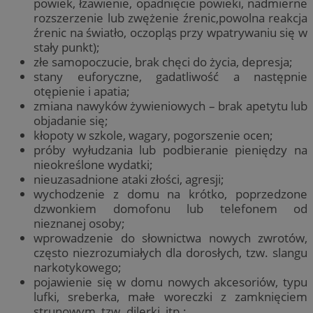
powiek, łzawienie, opadnięcie powieki, nadmierne
rozszerzenie lub zwężenie źrenic,powolna reakcja
źrenic na światło, oczopląs przy wpatrywaniu się w
stały punkt);
złe samopoczucie, brak chęci do życia, depresja;
stany euforyczne, gadatliwość a następnie
otępienie i apatia;
zmiana nawyków żywieniowych – brak apetytu lub
objadanie się;
kłopoty w szkole, wagary, pogorszenie ocen;
próby wyłudzania lub podbieranie pieniędzy na
nieokreślone wydatki;
nieuzasadnione ataki złości, agresji;
wychodzenie z domu na krótko, poprzedzone
dzwonkiem domofonu lub telefonem od
nieznanej osoby;
wprowadzenie do słownictwa nowych zwrotów,
często niezrozumiałych dla dorosłych, tzw. slangu
narkotykowego;
pojawienie się w domu nowych akcesoriów, typu
lufki, sreberka, małe woreczki z zamknięciem
strunowym, tzw. dilerki, itp.;