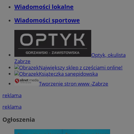
Wiadomości lokalne
Wiadomości sportowe
Optyk, okulista
Zabrze
Największy sklep z częściami online!
Książeczka sanepidowska
Tworzenie stron www -Zabrze
reklama
reklama
Ogłoszenia
Provider
/
Nazwa
Domena
pr