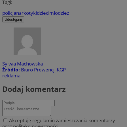
Tagi:
policja
narkotyki
dzieci
młodzież
Udostępnij
Sylwia Machowska
Źródło:
Biuro Prewencji KGP
reklama
Dodaj komentarz
Akceptuję regulamin zamieszczania komentarzy
oraz politykę prywatności.