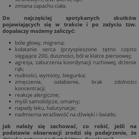
zmiana zapachu ciała.
Do najczęściej spotykanych skutków
pojawiających się w trakcie i po zażyciu tzw.
dopalaczy możemy zaliczyć:
bóle głowy, migrena;
kołatanie serca (przyspieszone tętno często
sięgające 200, duszności, ból w klatce piersiowej;
agresja, zaburzenia koordynacji ruchowej, drżenie
rąk;
nudności, wymioty, biegunka;
zmęczenie, osłabienie, brak zdolności
koncentracji;
reakcje alergiczne;
myśli samobójcze, omamy;
napady leku, halucynacje;
nadmierna wrażliwość na dźwięki i światło.
Jak należy się zachować, co robić, jeśli na
podstawie obserwacji zrodzi się podejrzenie, że