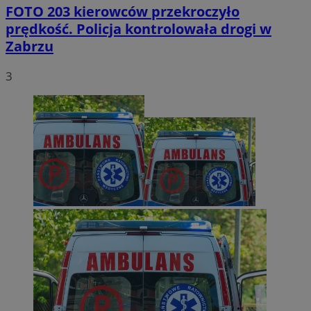
FOTO
203 kierowców przekroczyło
prędkość. Policja kontrolowała drogi w
Zabrzu
3