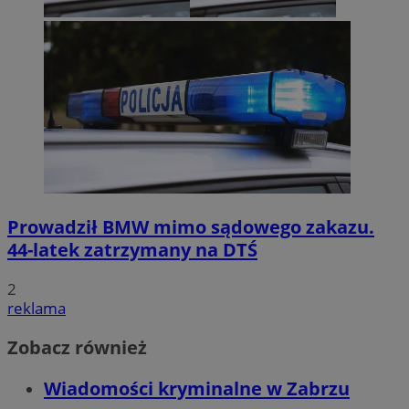
CookieScriptConsent
4 tygodnie 2 dni
CookieScript
zabrze.com.pl
Prowadził BMW mimo sądowego zakazu.
44-latek zatrzymany na DTŚ
2
VISITOR_PRIVACY_METADATA
5 miesięcy 4
YouTube
reklama
tygodnie
.youtube.com
Zobacz również
Wiadomości kryminalne w Zabrzu