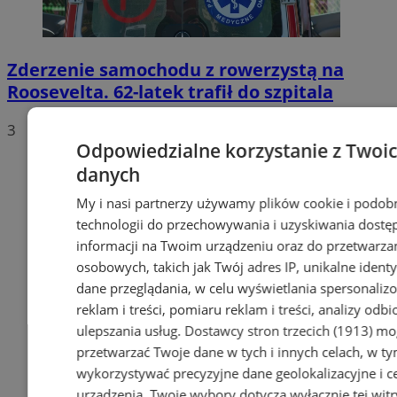
Zderzenie samochodu z rowerzystą na
Roosevelta. 62-latek trafił do szpitala
3
Odpowiedzialne korzystanie z Twoi
danych
My i nasi partnerzy używamy plików cookie i podob
technologii do przechowywania i uzyskiwania dostę
informacji na Twoim urządzeniu oraz do przetwarza
osobowych, takich jak Twój adres IP, unikalne identyf
dane przeglądania, w celu wyświetlania spersonali
reklam i treści, pomiaru reklam i treści, analizy odb
ulepszania usług.
Dostawcy stron trzecich (1913)
mog
przetwarzać Twoje dane w tych i innych celach, w t
wykorzystywać precyzyjne dane geolokalizacyjne i c
urządzenia. Twoje wybory dotyczą wyłącznie tej witr