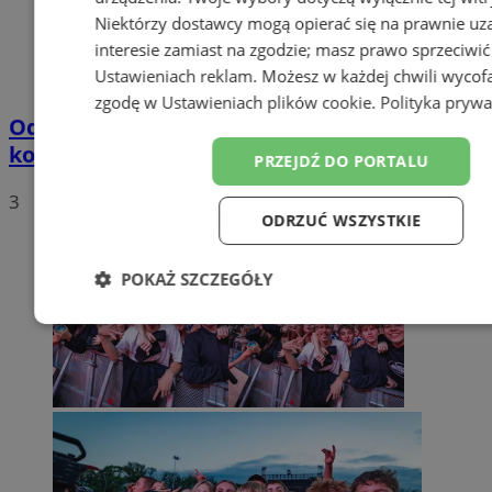
Niektórzy dostawcy mogą opierać się na prawnie u
interesie zamiast na zgodzie; masz prawo sprzeciwić
Ustawieniach reklam
. Możesz w każdej chwili wycof
zgodę w
Ustawieniach plików cookie
.
Polityka prywa
Odór w Zabrzu. Źródłem ma być awaria
kotła w Fortum
PRZEJDŹ DO PORTALU
3
ODRZUĆ WSZYSTKIE
POKAŻ SZCZEGÓŁY
Niezbędne
Wydajność
Targetowanie
Funkc
Niesklasyfikowane