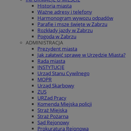
Historia miasta
Ważne adresy i telefony
Harmonogram wywozu odpadów
Parafie i msze święte w Zabrzu
Rozkłady jazdy w Zabrzu
Pogoda w Zabrzu
ADMINISTRACJA
Prezydent miasta
Jak załatwić sprawę w Urzędzie Miasta?
Rada miasta
INSTYTUCJE
Urząd Stanu Cywilnego
MOPR
Urząd Skarbowy
ZUS
URZąd Pracy
Komenda Miejska policji
Straż Miejska
Straż Pożarna
Sąd Rejonowy
Prokuratura Rejonowa