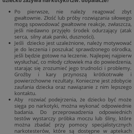
dziecko zażywa narkotyki/tzw. dopalacze?
Po pierwsze, nie należy reagować zbyt
gwałtownie. Złość lub próby rozwiązania siłowego
mogą spowodować gwałtowne reakcje, zwłaszcza,
jeśli niedawno przyjęło środek odurzający (atak
serca, silny atak paniki, duszności).
Jeśli dziecko jest uzależnione, należy motywować
je do leczenia i poszukać sprawdzonego ośrodka,
jeśli będzie gotowe na leczenie. Najlepiej najpierw
wysłuchać, co młody człowiek ma do powiedzenia,
starając się zrozumieć jego trudności i problemy.
Groźby i kary przynoszą krótkotrwałe i
powierzchowne rezultaty. Konieczne jest zdobycie
zaufania dziecka oraz nawiązanie z nim lepszego
kontaktu.
Aby rozwiać podejrzenia, że dziecko być może
sięga po narkotyki, można wykonać odpowiednie
badania. Do przeprowadzenia odpowiednich
testów wystarczy próbka moczu lub śliny, które
można zbadać przy pomocy specjalistycznych
narkotesterów, które są dostępne w aptekach