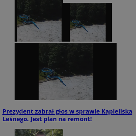
Prezydent zabrał głos w sprawie Kąpieliska
Leśnego. Jest plan na remont!