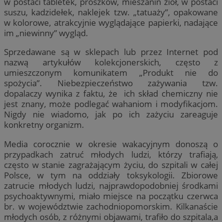
w postaci tabletek, proszków, mieszanin ziół, w postaci
suszu, kadzidełek, naklejek tzw. „tatuaży”, opakowane
w kolorowe, atrakcyjnie wyglądające papierki, nadające
im „niewinny” wygląd.
Sprzedawane są w sklepach lub przez Internet pod
nazwą artykułów kolekcjonerskich, często z
umieszczonym komunikatem „Produkt nie do
spożycia”. Niebezpieczeństwo zażywania tzw.
dopalaczy wynika z faktu, że ich skład chemiczny nie
jest znany, może podlegać wahaniom i modyfikacjom.
Nigdy nie wiadomo, jak po ich zażyciu zareaguje
konkretny organizm.
Media corocznie w okresie wakacyjnym donoszą o
przypadkach zatruć młodych ludzi, którzy trafiają,
często w stanie zagrażającym życiu, do szpitali w całej
Polsce, w tym na oddziały toksykologii. Zbiorowe
zatrucie młodych ludzi, najprawdopodobniej środkami
psychoaktywnymi, miało miejsce na początku czerwca
br. w województwie zachodniopomorskim. Kilkanaście
młodych osób, z różnymi objawami, trafiło do szpitala,a