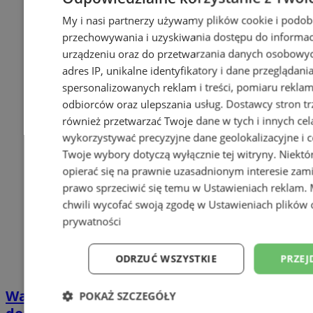
My i nasi partnerzy używamy plików cookie i podob
przechowywania i uzyskiwania dostępu do informac
urządzeniu oraz do przetwarzania danych osobowych
adres IP, unikalne identyfikatory i dane przeglądani
spersonalizowanych reklam i treści, pomiaru reklam i
odbiorców oraz ulepszania usług.
Dostawcy stron tr
również przetwarzać Twoje dane w tych i innych cel
wykorzystywać precyzyjne dane geolokalizacyjne i c
Twoje wybory dotyczą wyłącznie tej witryny. Niekt
opierać się na prawnie uzasadnionym interesie zami
prawo sprzeciwić się temu w
Ustawieniach reklam
.
chwili wycofać swoją zgodę w
Ustawieniach plików 
prywatności
ODRZUĆ WSZYSTKIE
PRZEJ
Wakacyjny wypoczynek nad Bałtykiem w
POKAŻ SZCZEGÓŁY