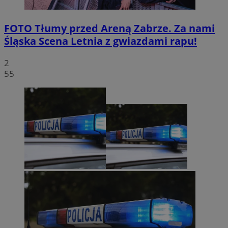
FOTO
Tłumy przed Areną Zabrze. Za nami
Śląska Scena Letnia z gwiazdami rapu!
2
55