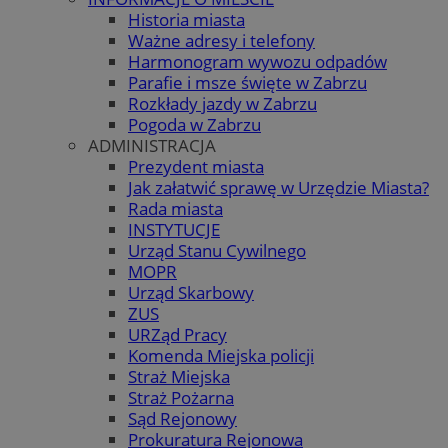
Historia miasta
Ważne adresy i telefony
Harmonogram wywozu odpadów
Parafie i msze święte w Zabrzu
Rozkłady jazdy w Zabrzu
Pogoda w Zabrzu
ADMINISTRACJA
Prezydent miasta
Jak załatwić sprawę w Urzędzie Miasta?
Rada miasta
INSTYTUCJE
Urząd Stanu Cywilnego
MOPR
Urząd Skarbowy
ZUS
URZąd Pracy
Komenda Miejska policji
Straż Miejska
Straż Pożarna
Sąd Rejonowy
Prokuratura Rejonowa