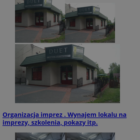
zabrze.com.pl
VISITOR_PRIVACY_METADATA
5 miesięcy 4
YouTube
tygodnie
.youtube.com
Organizacja imprez . Wynajem lokalu na
imprezy, szkolenia, pokazy itp.