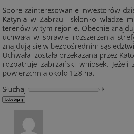
Spore zainteresowanie inwestorów dzia
Nazwa
Nazwa
Katynia w Zabrzu skłoniło władze mia
ustat_xq6z219uw9
Nazwa
terenów w tym rejonie. Obecnie znajduj
__Secure-YNID
_clck
__gads
uchwała w sprawie rozszerzenia stref
znajdują się w bezpośrednim sąsiedztw
FCCDCF
MUID
Uchwała została przekazana przez Kato
__eoi
rozpatruje zabrzański wniosek. Jeżeli
powierzchnia około 128 ha.
ANONCHK
_clsk
Słuchaj
⏵︎
test_cookie
Udostępnij
_ga_NBM6HFESG6
_fbp
OAID
MR