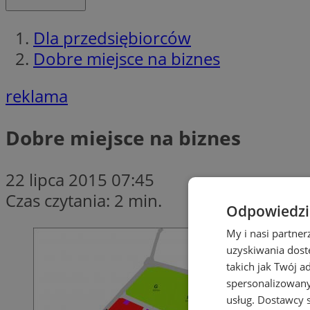
Dla przedsiębiorców
Dobre miejsce na biznes
reklama
Dobre miejsce na biznes
22 lipca 2015 07:45
Czas czytania: 2 min.
Odpowiedzia
My i nasi partne
uzyskiwania dost
takich jak Twój a
spersonalizowanyc
usług.
Dostawcy s