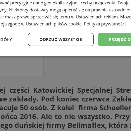
wać precyzyjne dane geolokalizacyjne i cechy urządzenia. Twoje
tryny. Niektórzy dostawcy mogą opierać się na prawnie uzasadnio
ie; masz prawo sprzeciwić się temu w
Ustawieniach reklam
. Może
woją zgodę w
Ustawieniach plików cookie
.
Polityka prywatności
EGÓŁY
ODRZUĆ WSZYSTKIE
PRZEJDŹ 
Wydajność
Targetowanie
Funkcjonalność
Ni
ej części Katowickiej Specjalnej Str
we zakłady. Pod koniec czerwca Zakła
ezbędne
Wydajność
Targetowanie
Funkcjonalność
Niesklasyfikow
racuje 50 osób. Z kolei firma Schoell
ie umożliwiają korzystanie z podstawowych funkcji strony internetowej, takich jak log
ońca 2016. Ale to nie wszystko. Pr
Bez niezbędnych plików cookie nie można prawidłowo korzystać ze strony internetowe
o duńskiej firmy Bellmaflex, która 
Provider
/
Okres
Opis
Domena
przechowywania