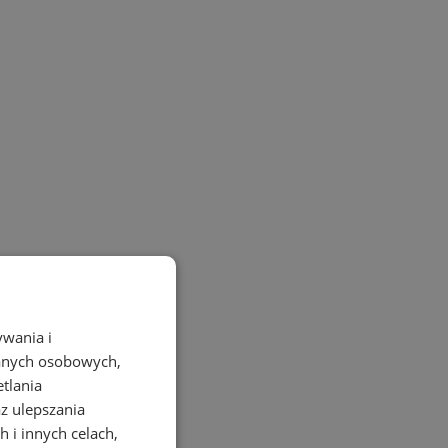
ywania i
danych osobowych,
etlania
az ulepszania
 i innych celach,