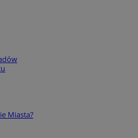
adów
zu
ie Miasta?