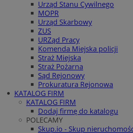
Urząd Stanu Cywilnego
MOPR
Urząd Skarbowy
ZUS
URZąd Pracy
Komenda Miejska policji
Straż Miejska
Straż Pożarna
Sąd Rejonowy
Prokuratura Rejonowa
KATALOG FIRM
KATALOG FIRM
Dodaj firmę do katalogu
POLECAMY
Skup.io - Skup nieruchomośc