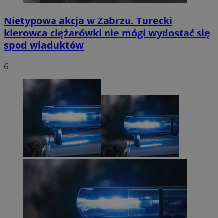
Nietypowa akcja w Zabrzu. Turecki
kierowca ciężarówki nie mógł wydostać się
spod wiaduktów
6