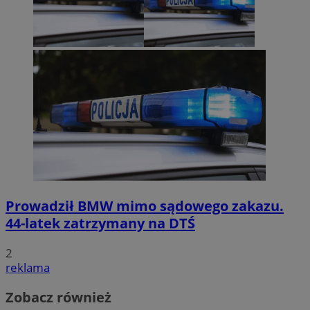
Prowadził BMW mimo sądowego zakazu.
44-latek zatrzymany na DTŚ
2
reklama
Zobacz również