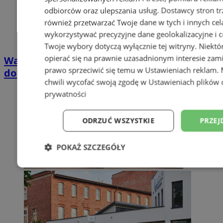
odbiorców oraz ulepszania usług.
Dostawcy stron tr
również przetwarzać Twoje dane w tych i innych cel
wykorzystywać precyzyjne dane geolokalizacyjne i c
Twoje wybory dotyczą wyłącznie tej witryny. Niekt
opierać się na prawnie uzasadnionym interesie zami
Wakacyjny wypoczynek nad Bałtykiem w
prawo sprzeciwić się temu w
Ustawieniach reklam
.
domkach Szmaragdowe Morze
chwili wycofać swoją zgodę w
Ustawieniach plików 
prywatności
ODRZUĆ WSZYSTKIE
PRZEJ
POKAŻ SZCZEGÓŁY
Niezbędne
Wydajność
Targetowani
Niesklasyfikowane