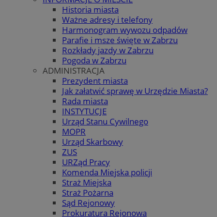
Historia miasta
Ważne adresy i telefony
Harmonogram wywozu odpadów
Parafie i msze święte w Zabrzu
Rozkłady jazdy w Zabrzu
Pogoda w Zabrzu
ADMINISTRACJA
Prezydent miasta
Jak załatwić sprawę w Urzędzie Miasta?
Rada miasta
INSTYTUCJE
Urząd Stanu Cywilnego
MOPR
Urząd Skarbowy
ZUS
URZąd Pracy
Komenda Miejska policji
Straż Miejska
Straż Pożarna
Sąd Rejonowy
Prokuratura Rejonowa