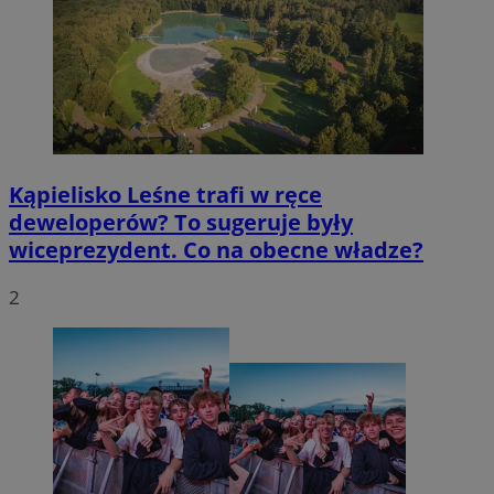
Kąpielisko Leśne trafi w ręce
deweloperów? To sugeruje były
wiceprezydent. Co na obecne władze?
2