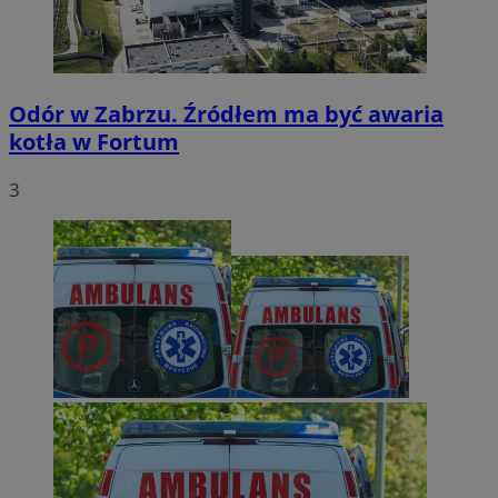
Odór w Zabrzu. Źródłem ma być awaria
kotła w Fortum
3