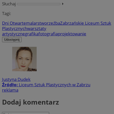
Słuchaj
⏵︎
Tagi:
Dni Otwarte
malarstwo
rzeźba
Zabrzańskie Liceum Sztuk
Plastycznych
warsztaty
artystyczne
grafika
fotografia
projektowanie
Udostępnij
Justyna Dudek
Źródło:
Liceum Sztuk Plastycznych w Zabrzu
reklama
Dodaj komentarz