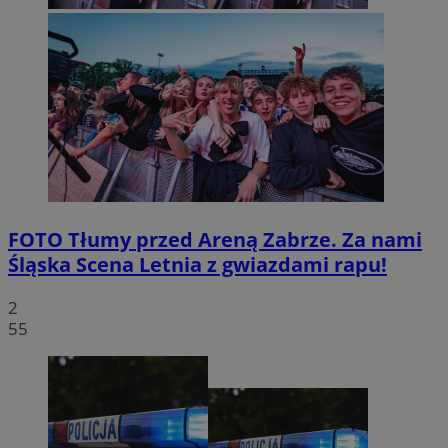
FOTO
Tłumy przed Areną Zabrze. Za nami
Śląska Scena Letnia z gwiazdami rapu!
2
55