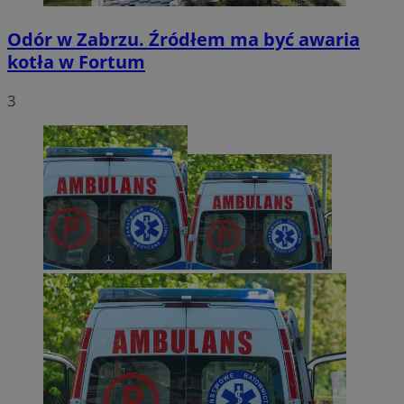
Odór w Zabrzu. Źródłem ma być awaria
kotła w Fortum
3