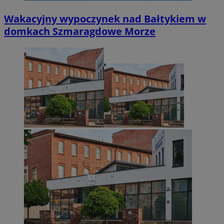
Wakacyjny wypoczynek nad Bałtykiem w
domkach Szmaragdowe Morze
Niesklasyfikowane
Niezbędne
Wydajność
Targetowanie
Funkcjonalno
Niezbędne pliki cookie umożliwiają korzystanie z podstawowych fun
takich jak logowanie użytkownika i zarządzanie kontem. Bez niezb
można prawidłowo korzystać ze strony internetowej.
Provider
/
Okres
Nazwa
Domena
przechowywani
SessID
zabrze.com.pl
1 rok
QeSessID
zabrze.com.pl
1 rok