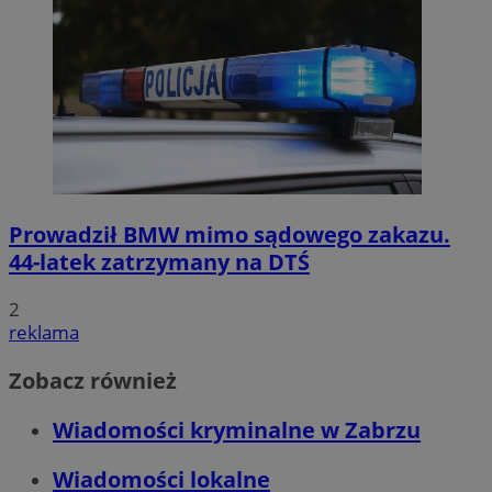
Prowadził BMW mimo sądowego zakazu.
44-latek zatrzymany na DTŚ
2
reklama
Zobacz również
Wiadomości kryminalne w Zabrzu
Wiadomości lokalne