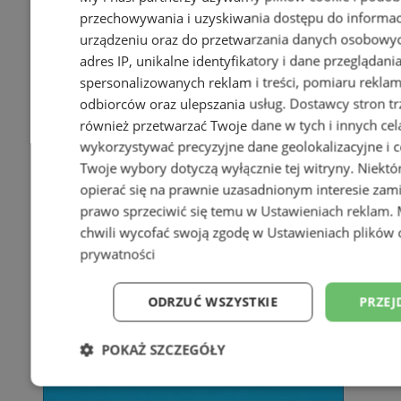
przechowywania i uzyskiwania dostępu do informac
urządzeniu oraz do przetwarzania danych osobowych
adres IP, unikalne identyfikatory i dane przeglądani
spersonalizowanych reklam i treści, pomiaru reklam i
odbiorców oraz ulepszania usług.
Dostawcy stron tr
również przetwarzać Twoje dane w tych i innych cel
wykorzystywać precyzyjne dane geolokalizacyjne i c
Twoje wybory dotyczą wyłącznie tej witryny. Niekt
opierać się na prawnie uzasadnionym interesie zami
prawo sprzeciwić się temu w
Ustawieniach reklam
.
chwili wycofać swoją zgodę w
Ustawieniach plików 
prywatności
ODRZUĆ WSZYSTKIE
PRZEJ
POKAŻ SZCZEGÓŁY
Niezbędne
Wydajność
Targetowani