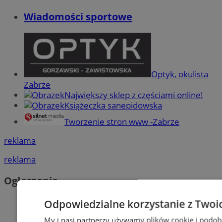
Wiadomości sportowe
Optyk, okulista
Zabrze
Największy sklep z częściami online!
Książeczka sanepidowska
Tworzenie stron www -Zabrze
reklama
reklama
Ogłoszenia
Odpowiedzialne korzystanie z Twoi
My i nasi partnerzy używamy plików cookie i podob