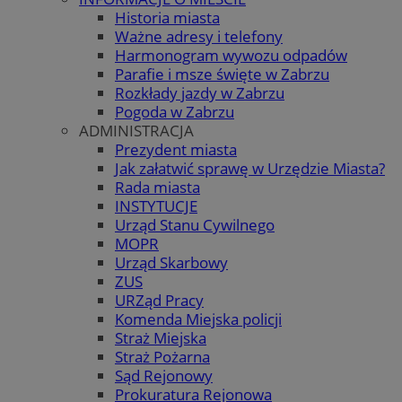
Historia miasta
Ważne adresy i telefony
Harmonogram wywozu odpadów
Parafie i msze święte w Zabrzu
Rozkłady jazdy w Zabrzu
Pogoda w Zabrzu
ADMINISTRACJA
Prezydent miasta
Jak załatwić sprawę w Urzędzie Miasta?
Rada miasta
INSTYTUCJE
Urząd Stanu Cywilnego
MOPR
Urząd Skarbowy
ZUS
URZąd Pracy
Komenda Miejska policji
Straż Miejska
Straż Pożarna
Sąd Rejonowy
Prokuratura Rejonowa