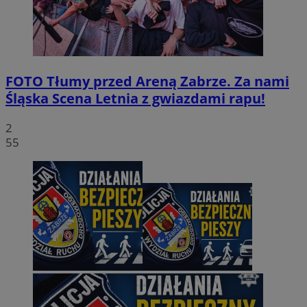
FOTO
Tłumy przed Areną Zabrze. Za nami
Śląska Scena Letnia z gwiazdami rapu!
2
55