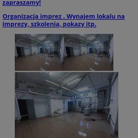
zapraszamy!
Organizacja imprez . Wynajem lokalu na
imprezy, szkolenia, pokazy itp.
VISITOR_PRIVACY_METADATA
5 miesięcy 4
YouTube
tygodnie
.youtube.com