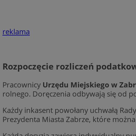
Nazwa
Nazwa
ustat_xq6z219uw9
Nazwa
__Secure-YNID
_clck
reklama
__gads
FCCDCF
MUID
__eoi
Rozpoczęcie rozliczeń podatko
ANONCHK
Pracownicy
Urzędu Miejskiego w Zab
_clsk
rolnego. Doręczenia odbywają się od po
test_cookie
_ga_NBM6HFESG6
Każdy inkasent powołany uchwałą Rady
_fbp
Prezydenta Miasta Zabrze, które można
OAID
MR
Każda decyzja zawiera indywidualny n