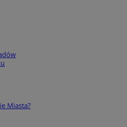
adów
zu
ie Miasta?