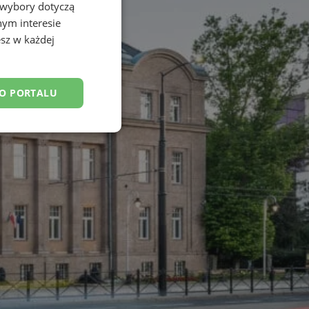
 wybory dotyczą
nym interesie
sz w każdej
DO PORTALU
esklasyfikowane
ane
owanie użytkownika i
j.