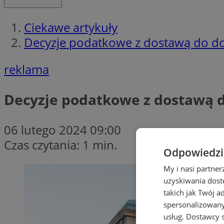
Ciekawe artykuły
Decyzje podatkowe z dostawą do 
reklama
Decyzje podatkowe z dostawą 
06 lutego 2024 09:00
Czas czytania: 1 min.
Odpowiedzia
My i nasi partne
uzyskiwania dost
takich jak Twój a
spersonalizowanyc
usług.
Dostawcy s