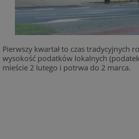
SessID
QeSessID
MvSessID
__cf_bm
Pierwszy kwartał to czas tradycyjnych 
__cf_bm
wysokość podatków lokalnych (podatek 
mieście 2 lutego i potrwa do 2 marca.
CookieScriptConse
VISITOR_PRIVACY_