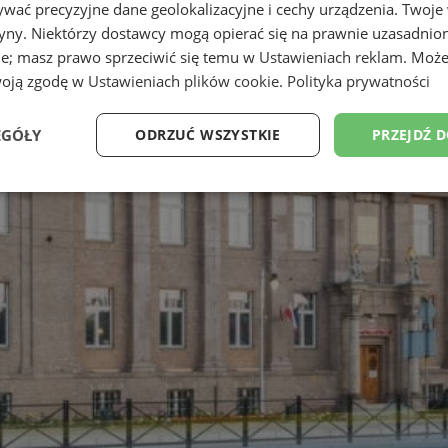
wać precyzyjne dane geolokalizacyjne i cechy urządzenia. Twoje
tryny. Niektórzy dostawcy mogą opierać się na prawnie uzasadnio
ie; masz prawo sprzeciwić się temu w
Ustawieniach reklam
. Może
woją zgodę w
Ustawieniach plików cookie
.
Polityka prywatności
EGÓŁY
ODRZUĆ WSZYSTKIE
PRZEJDŹ 
Wydajność
Targetowanie
Funkcjonalność
Ni
ezbędne
Wydajność
Targetowanie
Funkcjonalność
Niesklasyfikow
ie umożliwiają korzystanie z podstawowych funkcji strony internetowej, takich jak log
Bez niezbędnych plików cookie nie można prawidłowo korzystać ze strony internetowe
Provider
/
Okres
Opis
Domena
przechowywania