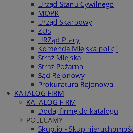
Urząd Stanu Cywilnego
MOPR
Urząd Skarbowy
ZUS
URZąd Pracy
Komenda Miejska policji
Straż Miejska
Straż Pożarna
Sąd Rejonowy
Prokuratura Rejonowa
KATALOG FIRM
KATALOG FIRM
Dodaj firmę do katalogu
POLECAMY
Skup.io - Skup nieruchomośc