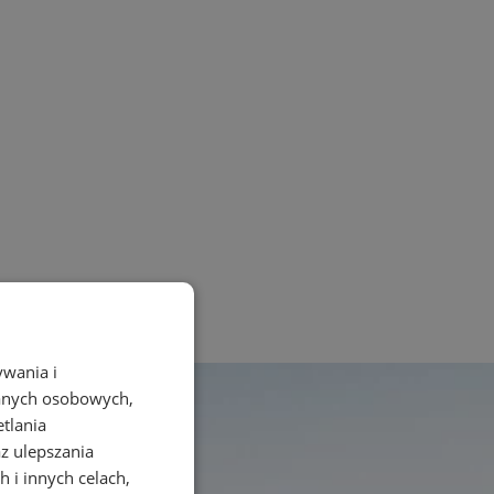
ywania i
danych osobowych,
etlania
az ulepszania
 i innych celach,