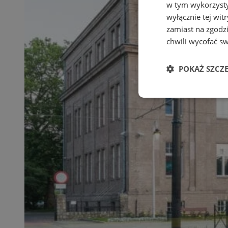
w tym wykorzysty
wyłącznie tej wi
zamiast na zgodz
chwili wycofać s
POKAŻ SZCZ
Niezbędne
Ni
Niezbędne pliki cook
zarządzanie kontem. 
Nazwa