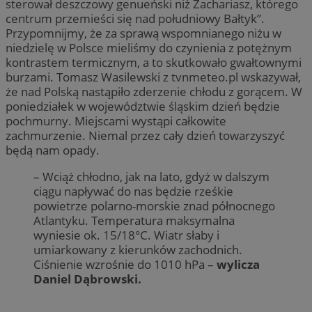
sterował deszczowy genueński niż Zachariasz, którego
centrum przemieści się nad południowy Bałtyk”.
Przypomnijmy, że za sprawą wspomnianego niżu w
niedzielę w Polsce mieliśmy do czynienia z potężnym
kontrastem termicznym, a to skutkowało gwałtownymi
burzami. Tomasz Wasilewski z tvnmeteo.pl wskazywał,
że nad Polską nastąpiło zderzenie chłodu z gorącem. W
poniedziałek w województwie śląskim dzień będzie
pochmurny. Miejscami wystąpi całkowite
zachmurzenie. Niemal przez cały dzień towarzyszyć
będą nam opady.
– Wciąż chłodno, jak na lato, gdyż w dalszym
ciągu napływać do nas będzie rześkie
powietrze polarno-morskie znad północnego
Atlantyku. Temperatura maksymalna
wyniesie ok. 15/18°C. Wiatr słaby i
umiarkowany z kierunków zachodnich.
Ciśnienie wzrośnie do 1010 hPa –
wylicza
Daniel Dąbrowski.