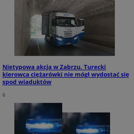
Nietypowa akcja w Zabrzu. Turecki
kierowca ciężarówki nie mógł wydostać się
spod wiaduktów
6