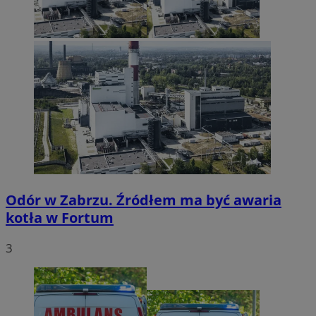
Odór w Zabrzu. Źródłem ma być awaria
kotła w Fortum
3