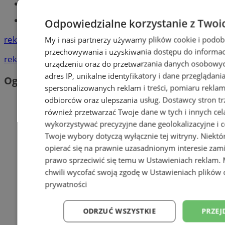
Książeczka sanepidowska
Tworzenie stron www -Zabrze
Odpowiedzialne korzystanie z Twoi
reklama
My i nasi partnerzy używamy plików cookie i podob
przechowywania i uzyskiwania dostępu do informac
reklama
urządzeniu oraz do przetwarzania danych osobowych
adres IP, unikalne identyfikatory i dane przeglądani
Ogłoszenia
spersonalizowanych reklam i treści, pomiaru reklam i
odbiorców oraz ulepszania usług.
Dostawcy stron tr
również przetwarzać Twoje dane w tych i innych cel
wykorzystywać precyzyjne dane geolokalizacyjne i c
Twoje wybory dotyczą wyłącznie tej witryny. Niekt
opierać się na prawnie uzasadnionym interesie zami
prawo sprzeciwić się temu w
Ustawieniach reklam
.
chwili wycofać swoją zgodę w
Ustawieniach plików 
prywatności
ODRZUĆ WSZYSTKIE
PRZEJ