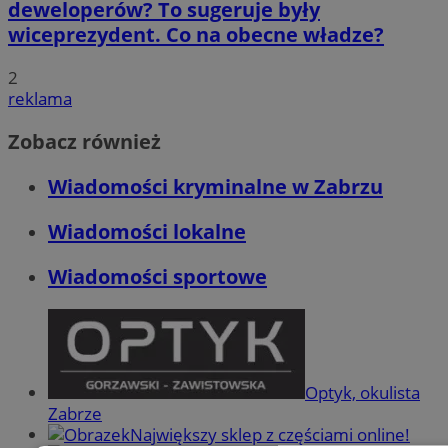
deweloperów? To sugeruje były
wiceprezydent. Co na obecne władze?
2
reklama
Zobacz również
Wiadomości kryminalne w Zabrzu
Wiadomości lokalne
Wiadomości sportowe
Optyk, okulista
Zabrze
Największy sklep z częściami online!