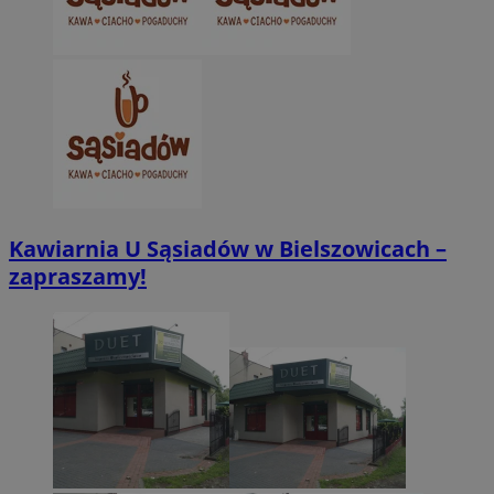
CookieScriptConsent
4 tygodnie 2 dn
CookieScript
zabrze.com.pl
Kawiarnia U Sąsiadów w Bielszowicach –
VISITOR_PRIVACY_METADATA
5 miesięcy 4
YouTube
zapraszamy!
tygodnie
.youtube.com