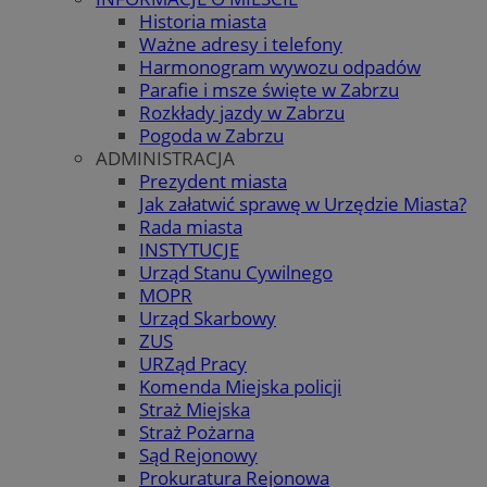
Historia miasta
Ważne adresy i telefony
Harmonogram wywozu odpadów
Parafie i msze święte w Zabrzu
Rozkłady jazdy w Zabrzu
Pogoda w Zabrzu
ADMINISTRACJA
Prezydent miasta
Jak załatwić sprawę w Urzędzie Miasta?
Rada miasta
INSTYTUCJE
Urząd Stanu Cywilnego
MOPR
Urząd Skarbowy
ZUS
URZąd Pracy
Komenda Miejska policji
Straż Miejska
Straż Pożarna
Sąd Rejonowy
Prokuratura Rejonowa