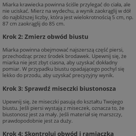
Miarka krawiecka powinna ściśle przylegać do ciała, ale
nie uciskać. Mierz na wydechu, a wynik zaokrąglij w dół
do najbliższej liczby, która jest wielokrotnością 5 cm, np.
87 cm zaokrąglij do 85 cm.
Krok 2: Zmierz obwód biustu
Miarka powinna obejmować najszerszą część piersi,
przechodząc przez środek brodawek. Upewnij się, że
miarka nie jest zbyt ciasna, aby uzyskać dokładny
pomiar. W przypadku biustu opadającego pochyl się
lekko do przodu, aby uzyskać precyzyjny wynik.
Krok 3: Sprawdź miseczki biustonosza
Upewnij się, że miseczki pasują do kształtu Twojego
biustu. Jeśli piersi wystają z miseczek, oznacza to, że
biustonosz jest za mały. Jeśli materiał się marszczy,
prawdopodobnie jest za duży.
Krok 4: Skontroluj obwód i ramiączka