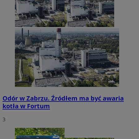
Odór w Zabrzu. Źródłem ma być awaria
kotła w Fortum
3