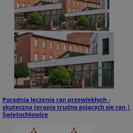
CookieScriptConsent
4 tygodnie 2 dn
CookieScript
zabrze.com.pl
VISITOR_PRIVACY_METADATA
5 miesięcy 4
YouTube
tygodnie
.youtube.com
Poradnia leczenia ran przewlekłych -
skuteczna terapia trudno gojących się ran |
Świętochłowice