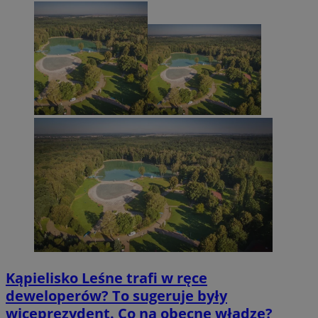
Kąpielisko Leśne trafi w ręce
deweloperów? To sugeruje były
wiceprezydent. Co na obecne władze?