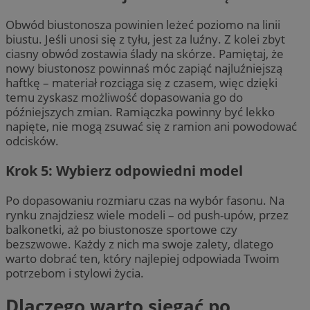
Obwód biustonosza powinien leżeć poziomo na linii
biustu. Jeśli unosi się z tyłu, jest za luźny. Z kolei zbyt
ciasny obwód zostawia ślady na skórze. Pamiętaj, że
nowy biustonosz powinnaś móc zapiąć najluźniejszą
haftkę – materiał rozciąga się z czasem, więc dzięki
temu zyskasz możliwość dopasowania go do
późniejszych zmian. Ramiączka powinny być lekko
napięte, nie mogą zsuwać się z ramion ani powodować
odcisków.
Krok 5: Wybierz odpowiedni model
Po dopasowaniu rozmiaru czas na wybór fasonu. Na
rynku znajdziesz wiele modeli – od push-upów, przez
balkonetki, aż po biustonosze sportowe czy
bezszwowe. Każdy z nich ma swoje zalety, dlatego
warto dobrać ten, który najlepiej odpowiada Twoim
potrzebom i stylowi życia.
Dlaczego warto sięgać po