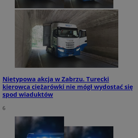
Nietypowa akcja w Zabrzu. Turecki
kierowca ciężarówki nie mógł wydostać się
spod wiaduktów
6