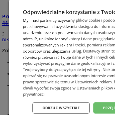
Odpowiedzialne korzystanie z Twoi
Prowadził BMW mimo sądowego zakazu.
My i nasi partnerzy używamy plików cookie i podob
44-latek zatrzymany na DTŚ
przechowywania i uzyskiwania dostępu do informac
urządzeniu oraz do przetwarzania danych osobowych
2
adres IP, unikalne identyfikatory i dane przeglądani
reklama
spersonalizowanych reklam i treści, pomiaru reklam i
Zobacz również
odbiorców oraz ulepszania usług.
Dostawcy stron tr
również przetwarzać Twoje dane w tych i innych cel
Wiadomości kryminalne w Zabrzu
wykorzystywać precyzyjne dane geolokalizacyjne i c
Twoje wybory dotyczą wyłącznie tej witryny. Niekt
Wiadomości lokalne
opierać się na prawnie uzasadnionym interesie zami
prawo sprzeciwić się temu w
Ustawieniach reklam
.
Wiadomości sportowe
chwili wycofać swoją zgodę w
Ustawieniach plików 
prywatności
ODRZUĆ WSZYSTKIE
PRZEJ
Optyk, okulista