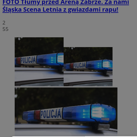
FOTO
Tłumy przed Areną Zabrze. Za nami
Śląska Scena Letnia z gwiazdami rapu!
2
55