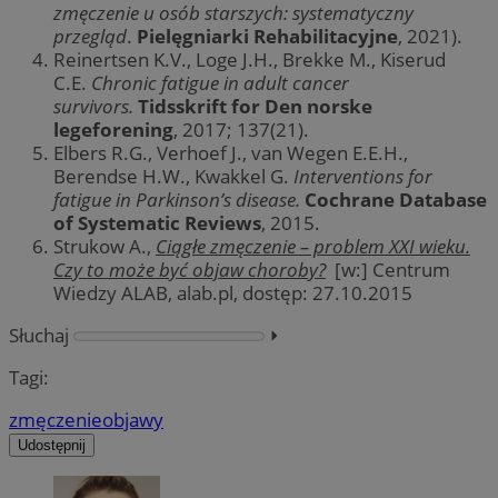
zmęczenie u osób starszych: systematyczny
przegląd
.
Pielęgniarki Rehabilitacyjne
, 2021).
Reinertsen K.V., Loge J.H., Brekke M., Kiserud
C.E.
Chronic fatigue in adult cancer
survivors.
Tidsskrift for Den norske
legeforening
, 2017; 137(21).
Elbers R.G., Verhoef J., van Wegen E.E.H.,
Berendse H.W., Kwakkel G.
Interventions for
fatigue in Parkinson’s disease.
Cochrane Database
of Systematic Reviews
, 2015.
Strukow A.,
Ciągłe zmęczenie – problem XXI wieku.
Czy to może być objaw choroby?
[w:] Centrum
Wiedzy ALAB, alab.pl, dostęp: 27.10.2015
Słuchaj
⏵︎
Tagi:
zmęczenie
objawy
Udostępnij