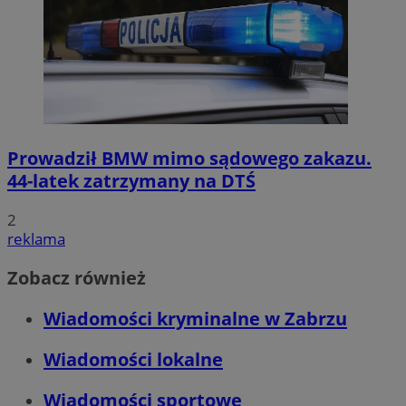
CookieScriptConsent
4 tygodnie 2 dn
CookieScript
zabrze.com.pl
Prowadził BMW mimo sądowego zakazu.
44-latek zatrzymany na DTŚ
2
VISITOR_PRIVACY_METADATA
5 miesięcy 4
YouTube
tygodnie
.youtube.com
reklama
Zobacz również
Wiadomości kryminalne w Zabrzu
Wiadomości lokalne
Wiadomości sportowe