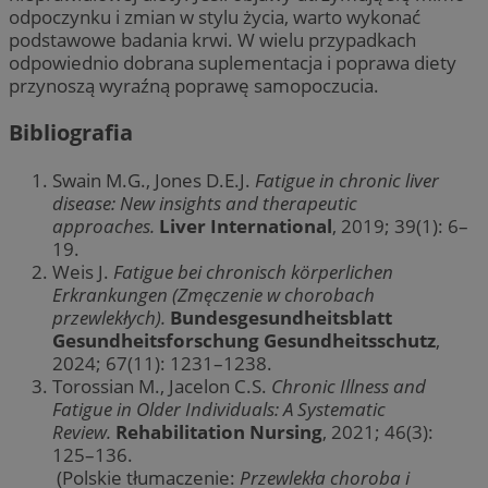
odpoczynku i zmian w stylu życia, warto wykonać
podstawowe badania krwi. W wielu przypadkach
odpowiednio dobrana suplementacja i poprawa diety
przynoszą wyraźną poprawę samopoczucia.
Bibliografia
Swain M.G., Jones D.E.J.
Fatigue in chronic liver
disease: New insights and therapeutic
approaches.
Liver International
, 2019; 39(1): 6–
19.
Weis J.
Fatigue bei chronisch körperlichen
Erkrankungen (Zmęczenie w chorobach
przewlekłych).
Bundesgesundheitsblatt
Gesundheitsforschung Gesundheitsschutz
,
2024; 67(11): 1231–1238.
Torossian M., Jacelon C.S.
Chronic Illness and
Fatigue in Older Individuals: A Systematic
Review.
Rehabilitation Nursing
, 2021; 46(3):
125–136.
(Polskie tłumaczenie:
Przewlekła choroba i