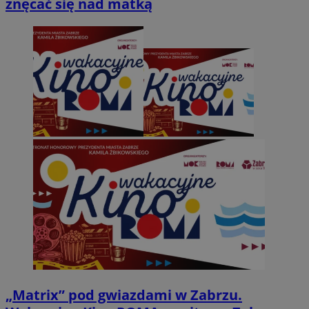
znęcać się nad matką
„Matrix” pod gwiazdami w Zabrzu.