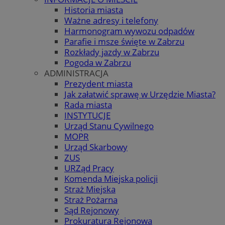
Historia miasta
Ważne adresy i telefony
Harmonogram wywozu odpadów
Parafie i msze święte w Zabrzu
Rozkłady jazdy w Zabrzu
Pogoda w Zabrzu
ADMINISTRACJA
Prezydent miasta
Jak załatwić sprawę w Urzędzie Miasta?
Rada miasta
INSTYTUCJE
Urząd Stanu Cywilnego
MOPR
Urząd Skarbowy
ZUS
URZąd Pracy
Komenda Miejska policji
Straż Miejska
Straż Pożarna
Sąd Rejonowy
Prokuratura Rejonowa