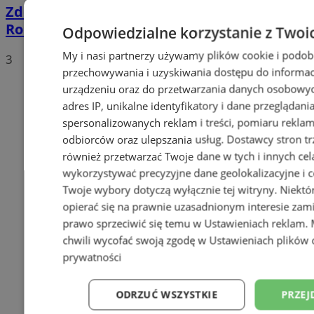
Zderzenie samochodu z rowerzystą na
Roosevelta. 62-latek trafił do szpitala
Odpowiedzialne korzystanie z Twoi
My i nasi partnerzy używamy plików cookie i podob
3
przechowywania i uzyskiwania dostępu do informac
urządzeniu oraz do przetwarzania danych osobowych
adres IP, unikalne identyfikatory i dane przeglądani
spersonalizowanych reklam i treści, pomiaru reklam i
odbiorców oraz ulepszania usług.
Dostawcy stron tr
również przetwarzać Twoje dane w tych i innych cel
wykorzystywać precyzyjne dane geolokalizacyjne i c
Twoje wybory dotyczą wyłącznie tej witryny. Niekt
opierać się na prawnie uzasadnionym interesie zami
prawo sprzeciwić się temu w
Ustawieniach reklam
.
chwili wycofać swoją zgodę w
Ustawieniach plików 
prywatności
ODRZUĆ WSZYSTKIE
PRZEJ