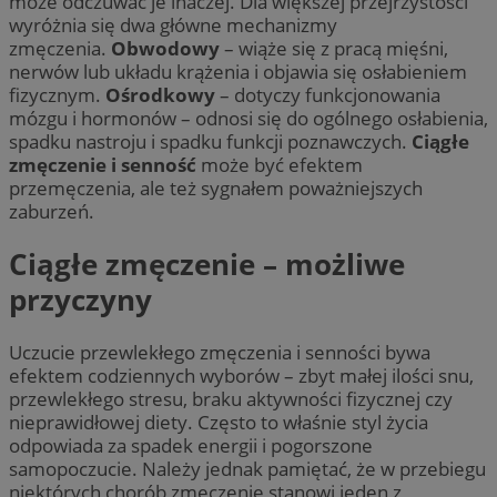
może odczuwać je inaczej. Dla większej przejrzystości
wyróżnia się dwa główne mechanizmy
zmęczenia.
Obwodowy
– wiąże się z pracą mięśni,
nerwów lub układu krążenia i objawia się osłabieniem
fizycznym.
Ośrodkowy
– dotyczy funkcjonowania
mózgu i hormonów – odnosi się do ogólnego osłabienia,
spadku nastroju i spadku funkcji poznawczych.
Ciągłe
zmęczenie i senność
może być efektem
przemęczenia, ale też sygnałem poważniejszych
zaburzeń.
Ciągłe zmęczenie – możliwe
przyczyny
Uczucie przewlekłego zmęczenia i senności bywa
efektem codziennych wyborów – zbyt małej ilości snu,
przewlekłego stresu, braku aktywności fizycznej czy
nieprawidłowej diety. Często to właśnie styl życia
odpowiada za spadek energii i pogorszone
samopoczucie. Należy jednak pamiętać, że w przebiegu
niektórych chorób zmęczenie stanowi jeden z