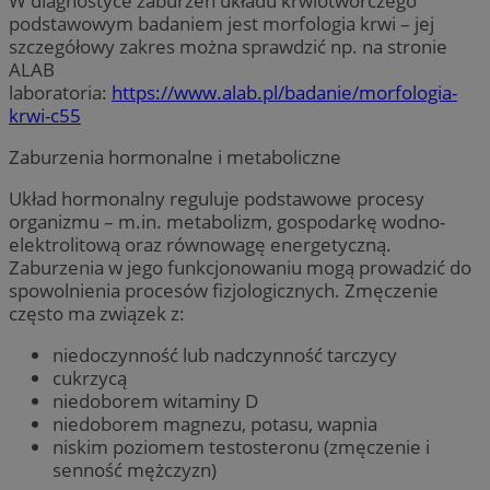
W diagnostyce zaburzeń układu krwiotwórczego
podstawowym badaniem jest morfologia krwi – jej
szczegółowy zakres można sprawdzić np. na stronie
ALAB
laboratoria:
https://www.alab.pl/badanie/morfologia-
krwi-c55
Zaburzenia hormonalne i metaboliczne
Układ hormonalny reguluje podstawowe procesy
organizmu – m.in. metabolizm, gospodarkę wodno-
elektrolitową oraz równowagę energetyczną.
Zaburzenia w jego funkcjonowaniu mogą prowadzić do
spowolnienia procesów fizjologicznych. Zmęczenie
często ma związek z:
niedoczynność lub nadczynność tarczycy
cukrzycą
niedoborem witaminy D
niedoborem magnezu, potasu, wapnia
niskim poziomem testosteronu (zmęczenie i
senność mężczyzn)