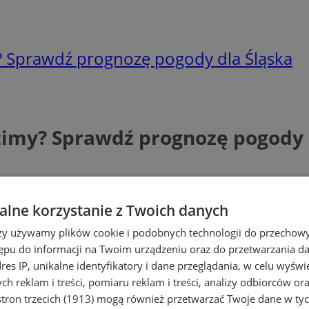
? Sprawdź prognozę pogody dla Śląska
zimy? Sprawdź prognozę pogody 
lne korzystanie z Twoich danych
rzy używamy plików cookie i podobnych technologii do przechow
ępu do informacji na Twoim urządzeniu oraz do przetwarzania 
dres IP, unikalne identyfikatory i dane przeglądania, w celu wyświ
h reklam i treści, pomiaru reklam i treści, analizy odbiorców or
tron trzecich (1913)
mogą również przetwarzać Twoje dane w tych