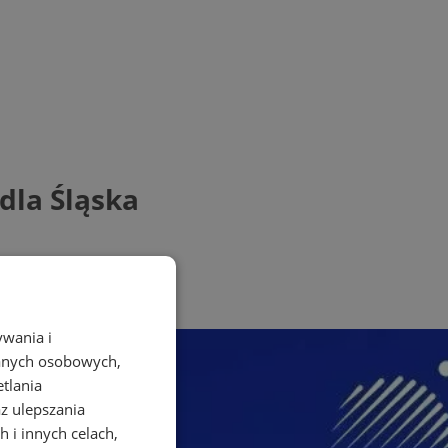
dla Śląska
ywania i
danych osobowych,
etlania
az ulepszania
 i innych celach,