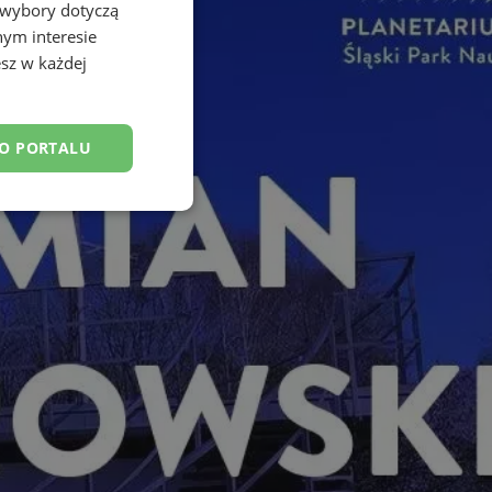
 wybory dotyczą
nym interesie
sz w każdej
DO PORTALU
esklasyfikowane
ane
owanie użytkownika i
j.