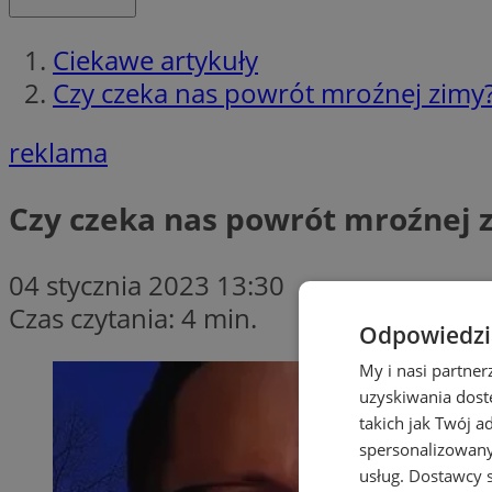
Ciekawe artykuły
Czy czeka nas powrót mroźnej zimy
reklama
Czy czeka nas powrót mroźnej 
04 stycznia 2023 13:30
Czas czytania: 4 min.
Odpowiedzia
My i nasi partne
uzyskiwania dost
takich jak Twój a
spersonalizowanyc
usług.
Dostawcy s