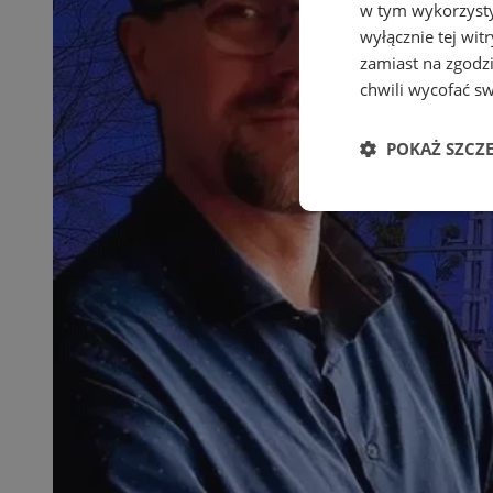
w tym wykorzysty
wyłącznie tej wi
zamiast na zgodz
chwili wycofać s
POKAŻ SZCZ
Niezbędne
Ni
Niezbędne pliki cook
zarządzanie kontem. 
Nazwa