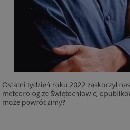
SessID
QeSessID
MvSessID
__cf_bm
__cf_bm
CookieScriptConse
Ostatni tydzień roku 2022 zaskoczył n
meteorolog ze Świętochłowic, opublikowa
VISITOR_PRIVACY_
może powrót zimy?