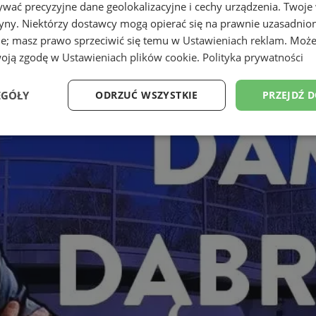
wać precyzyjne dane geolokalizacyjne i cechy urządzenia. Twoje
tryny. Niektórzy dostawcy mogą opierać się na prawnie uzasadnio
ie; masz prawo sprzeciwić się temu w
Ustawieniach reklam
. Może
woją zgodę w
Ustawieniach plików cookie
.
Polityka prywatności
EGÓŁY
ODRZUĆ WSZYSTKIE
PRZEJDŹ 
Wydajność
Targetowanie
Funkcjonalność
Ni
ezbędne
Wydajność
Targetowanie
Funkcjonalność
Niesklasyfikow
ie umożliwiają korzystanie z podstawowych funkcji strony internetowej, takich jak log
Bez niezbędnych plików cookie nie można prawidłowo korzystać ze strony internetowe
Provider
/
Okres
Opis
Domena
przechowywania