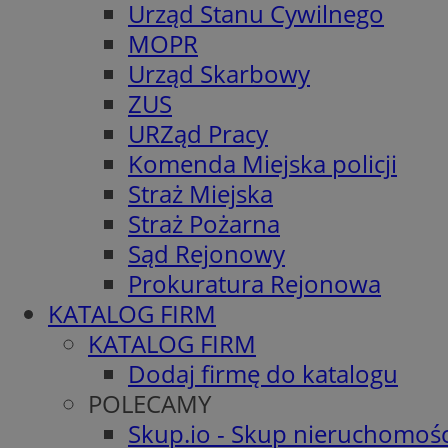
Urząd Stanu Cywilnego
MOPR
Urząd Skarbowy
ZUS
URZąd Pracy
Komenda Miejska policji
Straż Miejska
Straż Pożarna
Sąd Rejonowy
Prokuratura Rejonowa
KATALOG FIRM
KATALOG FIRM
Dodaj firmę do katalogu
POLECAMY
Skup.io - Skup nieruchomośc