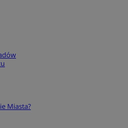
adów
zu
ie Miasta?