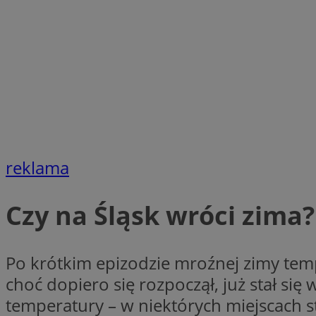
Nazwa
Nazwa
ustat_xq6z219uw9
Nazwa
__Secure-YNID
_clck
__gads
FCCDCF
MUID
__eoi
reklama
ANONCHK
_clsk
Czy na Śląsk wróci zima?
test_cookie
_ga_NBM6HFESG6
Po krótkim epizodzie mroźnej zimy temp
_fbp
OAID
choć dopiero się rozpoczął, już stał s
temperatury – w niektórych miejscach s
MR