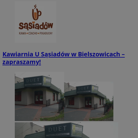
CookieScriptConsent
4 tygodnie 2 dn
CookieScript
zabrze.com.pl
Kawiarnia U Sąsiadów w Bielszowicach –
zapraszamy!
VISITOR_PRIVACY_METADATA
5 miesięcy 4
YouTube
tygodnie
.youtube.com