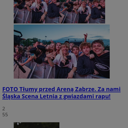
FOTO
Tłumy przed Areną Zabrze. Za nami
Śląska Scena Letnia z gwiazdami rapu!
2
55