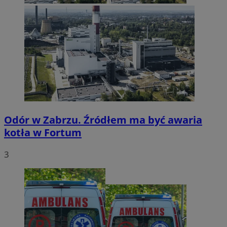
Odór w Zabrzu. Źródłem ma być awaria
kotła w Fortum
3