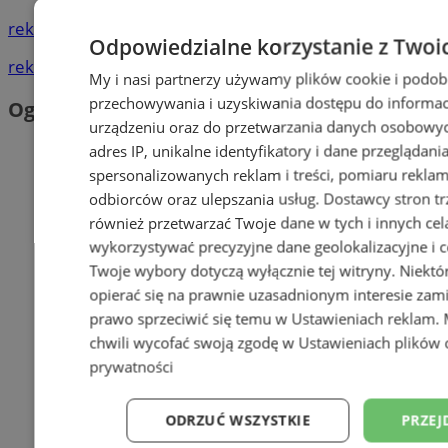
reklama
Odpowiedzialne korzystanie z Twoi
reklama
My i nasi partnerzy używamy plików cookie i podob
przechowywania i uzyskiwania dostępu do informac
Ogłoszenia
urządzeniu oraz do przetwarzania danych osobowych
adres IP, unikalne identyfikatory i dane przeglądani
spersonalizowanych reklam i treści, pomiaru reklam i
odbiorców oraz ulepszania usług.
Dostawcy stron tr
również przetwarzać Twoje dane w tych i innych cel
wykorzystywać precyzyjne dane geolokalizacyjne i c
Twoje wybory dotyczą wyłącznie tej witryny. Niekt
opierać się na prawnie uzasadnionym interesie zami
prawo sprzeciwić się temu w
Ustawieniach reklam
.
chwili wycofać swoją zgodę w
Ustawieniach plików 
prywatności
ODRZUĆ WSZYSTKIE
PRZEJ