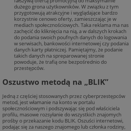
fałszywą ofertą promocyjną do maksymalnie
dużego grona użytkowników. W związku z tym
przygotowują atrakcyjne i wyglądające bardzo
korzystnie cenowo oferty, zamieszczając je w
mediach społecznościowych. Taka reklama ma nas
zachęcić do kliknięcia na nią, a w dalszych krokach
do podania swoich poufnych danych do logowania
w serwisach, bankowości internetowej czy podania
danych karty płatniczej. Pamiętajmy, że podanie
takich danych na spreparowanej stronie
powoduje, że trafią one bezpośrednio do
przestępców.
Oszustwo metodą na „BLIK”
Jedną z częściej stosowanych przez cyberprzestępców
metod, jest włamanie na konto w portalu
społecznościowym i podszywając się pod właściciela
profilu, masowe rozsyłanie do wszystkich znajomych
prośby o przekazanie kodu BLIK. Oszuści internetowi,
podając się za naszego znajomego lub członka rodziny,