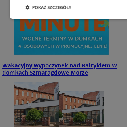
POKAŻ SZCZEGÓŁY
Niezbędne
Wydajność
Targetowani
Niesklasyfikowane
Wakacyjny wypoczynek nad Bałtykiem w
domkach Szmaragdowe Morze
Niezbędne
Wydajność
Targetowanie
Funkcjonalno
Niezbędne pliki cookie umożliwiają korzystanie z podstawowych fun
takich jak logowanie użytkownika i zarządzanie kontem. Bez niezb
można prawidłowo korzystać ze strony internetowej.
Provider
/
Okres
Nazwa
Domena
przechowywani
SessID
zabrze.com.pl
1 rok