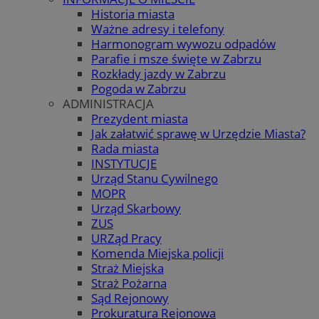
Historia miasta
Ważne adresy i telefony
Harmonogram wywozu odpadów
Parafie i msze święte w Zabrzu
Rozkłady jazdy w Zabrzu
Pogoda w Zabrzu
ADMINISTRACJA
Prezydent miasta
Jak załatwić sprawę w Urzędzie Miasta?
Rada miasta
INSTYTUCJE
Urząd Stanu Cywilnego
MOPR
Urząd Skarbowy
ZUS
URZąd Pracy
Komenda Miejska policji
Straż Miejska
Straż Pożarna
Sąd Rejonowy
Prokuratura Rejonowa