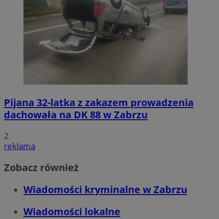
Pijana 32-latka z zakazem prowadzenia
dachowała na DK 88 w Zabrzu
2
reklama
Zobacz również
Wiadomości kryminalne w Zabrzu
Wiadomości lokalne