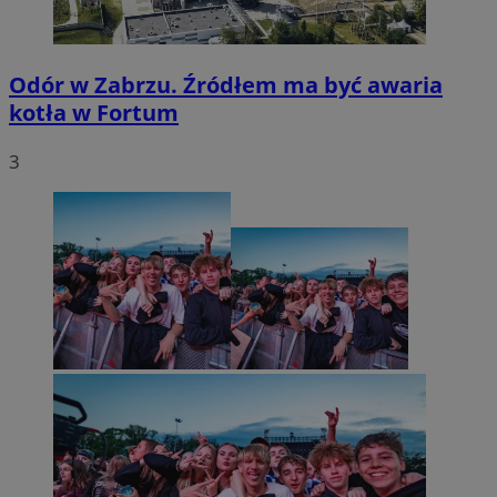
Odór w Zabrzu. Źródłem ma być awaria
kotła w Fortum
3