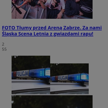
FOTO
Tłumy przed Areną Zabrze. Za nami
Śląska Scena Letnia z gwiazdami rapu!
2
55