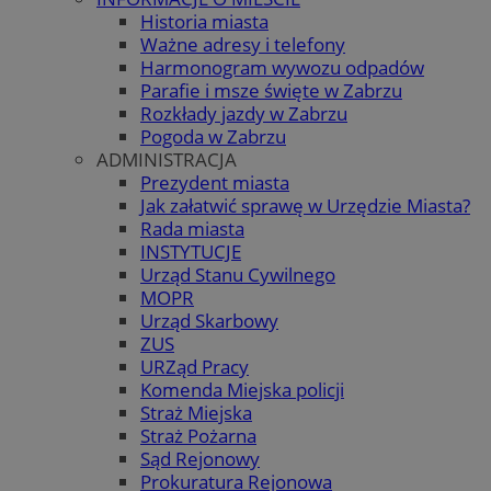
Historia miasta
Ważne adresy i telefony
Harmonogram wywozu odpadów
Parafie i msze święte w Zabrzu
Rozkłady jazdy w Zabrzu
Pogoda w Zabrzu
ADMINISTRACJA
Prezydent miasta
Jak załatwić sprawę w Urzędzie Miasta?
Rada miasta
INSTYTUCJE
Urząd Stanu Cywilnego
MOPR
Urząd Skarbowy
ZUS
URZąd Pracy
Komenda Miejska policji
Straż Miejska
Straż Pożarna
Sąd Rejonowy
Prokuratura Rejonowa