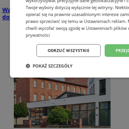
wykorzystywać precyzyjne dane geolokalizacyjne i c
Twoje wybory dotyczą wyłącznie tej witryny. Niekt
Wakacyjny wypoczynek nad Bałtykiem w
opierać się na prawnie uzasadnionym interesie zami
domkach Szmaragdowe Morze
prawo sprzeciwić się temu w
Ustawieniach reklam
.
chwili wycofać swoją zgodę w
Ustawieniach plików 
prywatności
ODRZUĆ WSZYSTKIE
PRZEJ
POKAŻ SZCZEGÓŁY
Niezbędne
Wydajność
Targetowani
Niesklasyfikowane