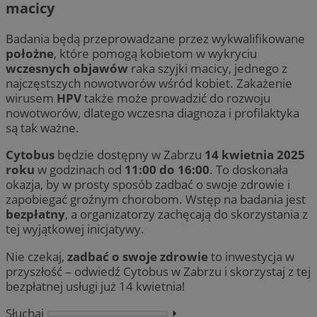
macicy
Badania będą przeprowadzane przez wykwalifikowane
położne
, które pomogą kobietom w wykryciu
wczesnych objawów
raka szyjki macicy, jednego z
najczęstszych nowotworów wśród kobiet. Zakażenie
wirusem
HPV
także może prowadzić do rozwoju
nowotworów, dlatego wczesna diagnoza i profilaktyka
są tak ważne.
Cytobus
będzie dostępny w Zabrzu
14 kwietnia 2025
roku
w godzinach od
11:00 do 16:00
. To doskonała
okazja, by w prosty sposób zadbać o swoje zdrowie i
zapobiegać groźnym chorobom. Wstęp na badania jest
bezpłatny
, a organizatorzy zachęcają do skorzystania z
tej wyjątkowej inicjatywy.
Nie czekaj,
zadbać o swoje zdrowie
to inwestycja w
przyszłość – odwiedź Cytobus w Zabrzu i skorzystaj z tej
bezpłatnej usługi już 14 kwietnia!
Słuchaj
⏵︎