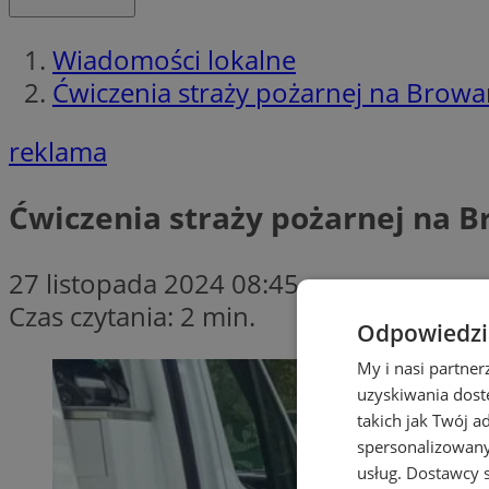
Wiadomości lokalne
Ćwiczenia straży pożarnej na Browa
reklama
Ćwiczenia straży pożarnej na B
27 listopada 2024 08:45
Czas czytania: 2 min.
Odpowiedzia
My i nasi partne
uzyskiwania dost
takich jak Twój a
spersonalizowanyc
usług.
Dostawcy s