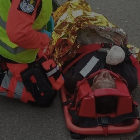
zabrze.com.pl
1 rok
Ten plik cookie przechowuje identyfik
zabrze.com.pl
1 rok
Ten plik cookie przechowuje identyfik
zabrze.com.pl
1 rok
Ten plik cookie przechowuje identyfik
29 minut 53
Ten plik cookie służy do rozróżniania
Cloudflare
sekundy
to korzystne dla strony internetowe
Inc.
umożliwia tworzenie ważnych rapor
.x.com
korzystania z jej witryny internetowe
29 minut 55
Ten plik cookie służy do rozróżniania
Cloudflare
sekund
to korzystne dla strony internetowe
Inc.
umożliwia tworzenie ważnych rapor
.twitter.com
korzystania z jej witryny internetowe
nt
4 tygodnie 2 dni
Ten plik cookie jest używany przez 
CookieScript
Script.com do zapamiętywania prefe
zabrze.com.pl
zgody użytkownika na pliki cookie. J
aby baner cookie Cookie-Script.com 
Google Privacy Policy
METADATA
5 miesięcy 4
Ten plik cookie przechowuje informa
YouTube
tygodnie
użytkownika oraz jego preferencjac
.youtube.com
prywatności podczas korzystania z wi
wybory dotyczące polityki prywatnoś
zgody, zapewniając ich przestrzegan
wizytach. Dzięki temu użytkownik 
konfigurować swoich preferencji, co
zgodność z regulacjami ochrony dan