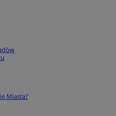
adów
zu
ie Miasta?