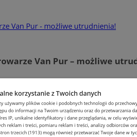
rze Van Pur - możliwe utrudnienia!
rowarze Van Pur – możliwe utru
lne korzystanie z Twoich danych
rzy używamy plików cookie i podobnych technologii do przechow
ępu do informacji na Twoim urządzeniu oraz do przetwarzania 
dres IP, unikalne identyfikatory i dane przeglądania, w celu wyświ
h reklam i treści, pomiaru reklam i treści, analizy odbiorców or
tron trzecich (1913)
mogą również przetwarzać Twoje dane w tych