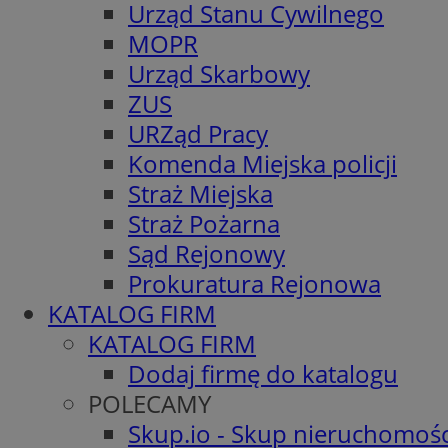
Urząd Stanu Cywilnego
MOPR
Urząd Skarbowy
ZUS
URZąd Pracy
Komenda Miejska policji
Straż Miejska
Straż Pożarna
Sąd Rejonowy
Prokuratura Rejonowa
KATALOG FIRM
KATALOG FIRM
Dodaj firmę do katalogu
POLECAMY
Skup.io - Skup nieruchomośc