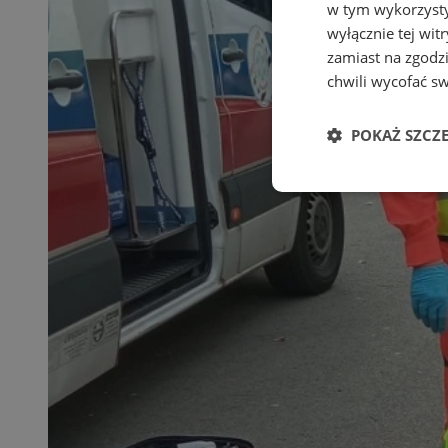
w tym wykorzysty
wyłącznie tej wi
zamiast na zgodz
chwili wycofać s
POKAŻ SZCZ
Niezbędne
Ni
Niezbędne pliki cook
zarządzanie kontem. 
Nazwa