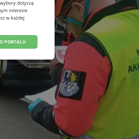
 wybory dotyczą
nym interesie
sz w każdej
DO PORTALU
esklasyfikowane
ane
owanie użytkownika i
j.