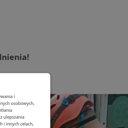
dnienia!
ywania i
danych osobowych,
etlania
az ulepszania
 i innych celach,