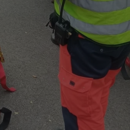
ator sesji.
ator sesji.
ator sesji.
 ludzi i botów. Jest
j, ponieważ
tów na temat
j.
 ludzi i botów. Jest
j, ponieważ
tów na temat
j.
usługę Cookie-
rencji dotyczących
est to konieczne,
działał poprawnie.
cje o zgodzie
h dotyczących
tryny. Rejestruje
ci i ustawień
ie w kolejnych
nie musi ponownie
 zwiększa wygodę i
ych.