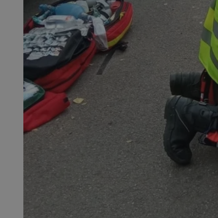
SessID
QeSessID
MvSessID
__cf_bm
__cf_bm
CookieScriptConse
VISITOR_PRIVACY_