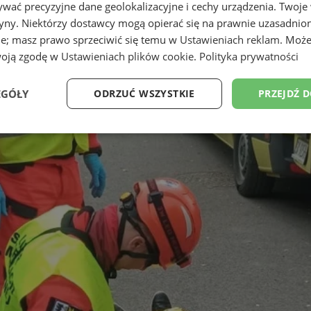
wać precyzyjne dane geolokalizacyjne i cechy urządzenia. Twoje
tryny. Niektórzy dostawcy mogą opierać się na prawnie uzasadnio
ie; masz prawo sprzeciwić się temu w
Ustawieniach reklam
. Może
woją zgodę w
Ustawieniach plików cookie
.
Polityka prywatności
EGÓŁY
ODRZUĆ WSZYSTKIE
PRZEJDŹ 
Wydajność
Targetowanie
Funkcjonalność
Ni
ezbędne
Wydajność
Targetowanie
Funkcjonalność
Niesklasyfikow
ie umożliwiają korzystanie z podstawowych funkcji strony internetowej, takich jak log
Bez niezbędnych plików cookie nie można prawidłowo korzystać ze strony internetowe
Provider
/
Okres
Opis
Domena
przechowywania