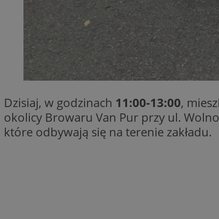
Nazwa
Nazwa
ustat_xq6z219uw9
Nazwa
__Secure-YNID
_clck
__gads
FCCDCF
MUID
Dzisiaj, w godzinach
11:00-13:00
, mies
__eoi
okolicy Browaru Van Pur przy ul. Woln
ANONCHK
które odbywają się na terenie zakładu.
_clsk
test_cookie
_ga_NBM6HFESG6
_fbp
OAID
MR