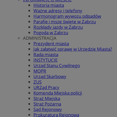
Historia miasta
Ważne adresy i telefony
Harmonogram wywozu odpadów
Parafie i msze święte w Zabrzu
Rozkłady jazdy w Zabrzu
Pogoda w Zabrzu
ADMINISTRACJA
Prezydent miasta
Jak załatwić sprawę w Urzędzie Miasta?
Rada miasta
INSTYTUCJE
Urząd Stanu Cywilnego
MOPR
Urząd Skarbowy
ZUS
URZąd Pracy
Komenda Miejska policji
Straż Miejska
Straż Pożarna
Sąd Rejonowy
Prokuratura Rejonowa