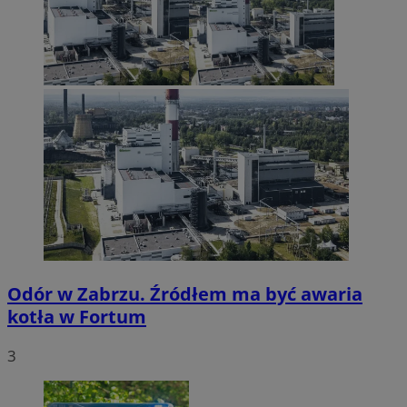
Odór w Zabrzu. Źródłem ma być awaria
kotła w Fortum
3