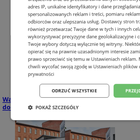
adres IP, unikalne identyfikatory i dane przeglądani
spersonalizowanych reklam i treści, pomiaru reklam i
odbiorców oraz ulepszania usług.
Dostawcy stron tr
również przetwarzać Twoje dane w tych i innych cel
wykorzystywać precyzyjne dane geolokalizacyjne i c
Twoje wybory dotyczą wyłącznie tej witryny. Niekt
opierać się na prawnie uzasadnionym interesie zami
prawo sprzeciwić się temu w
Ustawieniach reklam
.
chwili wycofać swoją zgodę w
Ustawieniach plików 
prywatności
ODRZUĆ WSZYSTKIE
PRZEJ
Wakacyjny wypoczynek nad Bałtykiem w
domkach Szmaragdowe Morze
POKAŻ SZCZEGÓŁY
Niezbędne
Wydajność
Targetowani