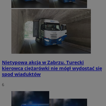
Nietypowa akcja w Zabrzu. Turecki
kierowca ciężarówki nie mógł wydostać się
spod wiaduktów
6