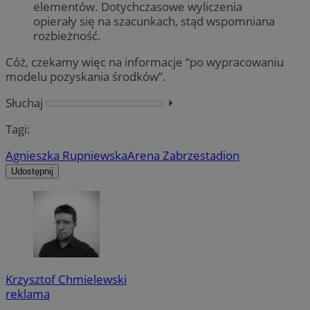
elementów. Dotychczasowe wyliczenia
opierały się na szacunkach, stąd wspomniana
rozbieżność.
Cóż, czekamy więc na informacje “po wypracowaniu
modelu pozyskania środków”.
Słuchaj
⏵︎
Tagi:
Agnieszka Rupniewska
Arena Zabrze
stadion
Udostępnij
Krzysztof Chmielewski
reklama