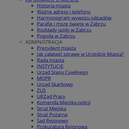
Historia miasta
Ważne adresy i telefony
Harmonogram wywozu odpadów
Parafie i msze święte w Zabrzu
Rozkłady jazdy w Zabrzu
Pogoda w Zabrzu
ADMINISTRACJA
Prezydent miasta
Jak załatwić sprawę w Urzędzie Miasta?
Rada miasta
INSTYTUCJE
Urząd Stanu Cywilnego
MOPR
Urząd Skarbowy
ZUS
URZąd Pracy
Komenda Miejska policji
Straż Miejska
Straż Pożarna
Sąd Rejonowy
Prokuratura Rejonowa