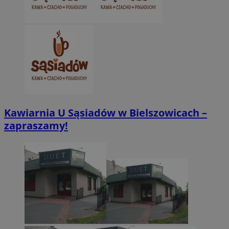
CookieScriptConsent
4 tygodnie 2 dn
CookieScript
zabrze.com.pl
Kawiarnia U Sąsiadów w Bielszowicach –
zapraszamy!
VISITOR_PRIVACY_METADATA
5 miesięcy 4
YouTube
tygodnie
.youtube.com