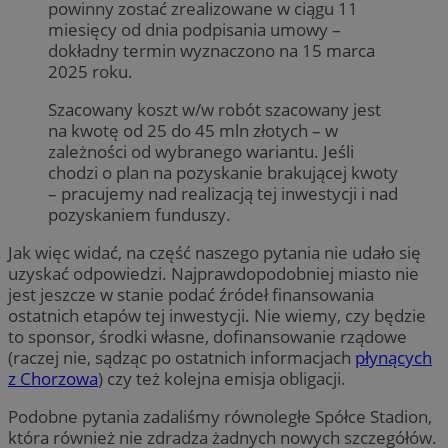
powinny zostać zrealizowane w ciągu 11
miesięcy od dnia podpisania umowy –
dokładny termin wyznaczono na 15 marca
2025 roku.
Szacowany koszt w/w robót szacowany jest
na kwotę od 25 do 45 mln złotych – w
zależności od wybranego wariantu. Jeśli
chodzi o plan na pozyskanie brakującej kwoty
– pracujemy nad realizacją tej inwestycji i nad
pozyskaniem funduszy.
Jak więc widać, na część naszego pytania nie udało się
uzyskać odpowiedzi. Najprawdopodobniej miasto nie
jest jeszcze w stanie podać źródeł finansowania
ostatnich etapów tej inwestycji. Nie wiemy, czy będzie
to sponsor, środki własne, dofinansowanie rządowe
(raczej nie, sądząc po ostatnich informacjach
płynących
z Chorzowa
) czy też kolejna emisja obligacji.
Podobne pytania zadaliśmy równoległe Spółce Stadion,
która również nie zdradza żadnych nowych szczegółów.