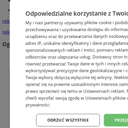
Książeczka sanepidowska
Tworzenie stron www -Zabrze
Odpowiedzialne korzystanie z Twoi
reklama
My i nasi partnerzy używamy plików cookie i podob
przechowywania i uzyskiwania dostępu do informac
reklama
urządzeniu oraz do przetwarzania danych osobowych
adres IP, unikalne identyfikatory i dane przeglądani
Ogłoszenia
spersonalizowanych reklam i treści, pomiaru reklam i
odbiorców oraz ulepszania usług.
Dostawcy stron tr
również przetwarzać Twoje dane w tych i innych cel
wykorzystywać precyzyjne dane geolokalizacyjne i c
Twoje wybory dotyczą wyłącznie tej witryny. Niekt
opierać się na prawnie uzasadnionym interesie zami
prawo sprzeciwić się temu w
Ustawieniach reklam
.
chwili wycofać swoją zgodę w
Ustawieniach plików 
prywatności
ODRZUĆ WSZYSTKIE
PRZEJ