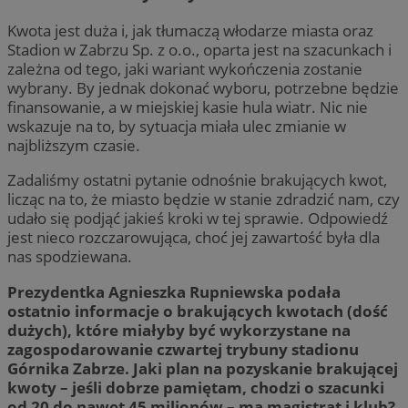
Kwota jest duża i, jak tłumaczą włodarze miasta oraz
Stadion w Zabrzu Sp. z o.o., oparta jest na szacunkach i
zależna od tego, jaki wariant wykończenia zostanie
wybrany. By jednak dokonać wyboru, potrzebne będzie
finansowanie, a w miejskiej kasie hula wiatr. Nic nie
wskazuje na to, by sytuacja miała ulec zmianie w
najbliższym czasie.
Zadaliśmy ostatni pytanie odnośnie brakujących kwot,
licząc na to, że miasto będzie w stanie zdradzić nam, czy
udało się podjąć jakieś kroki w tej sprawie. Odpowiedź
jest nieco rozczarowująca, choć jej zawartość była dla
nas spodziewana.
Prezydentka Agnieszka Rupniewska podała
ostatnio informacje o brakujących kwotach (dość
dużych), które miałyby być wykorzystane na
zagospodarowanie czwartej trybuny stadionu
Górnika Zabrze. Jaki plan na pozyskanie brakującej
kwoty – jeśli dobrze pamiętam, chodzi o szacunki
od 20 do nawet 45 milionów – ma magistrat i klub?