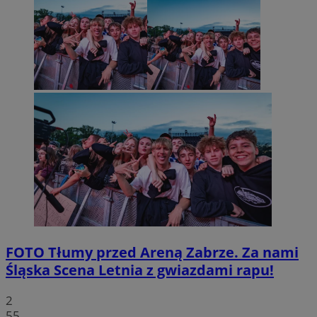
FOTO
Tłumy przed Areną Zabrze. Za nami
Śląska Scena Letnia z gwiazdami rapu!
2
55