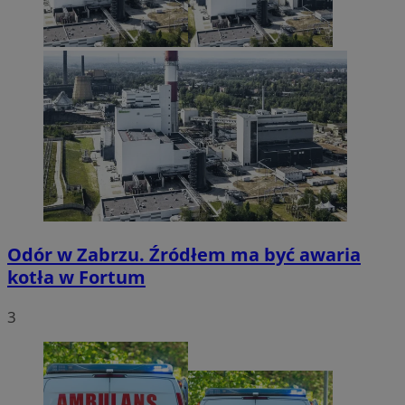
Odór w Zabrzu. Źródłem ma być awaria
kotła w Fortum
3