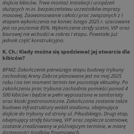
dojścia kibiców. Trwa montaż instalacji i urządzeń
służących m.in. bezpieczeństwu uczestników imprezy
masowej. Zaawansowanie całości prac związanych z I
etapem wykończenia na koniec lutego 2025 r. szacowane
jest na poziomie 85%. Wykończenie strefy szatni, VIP oraz
biurowej nie wchodzi w zakres I etapu. Powstała już
jednak część konstrukcyjna.
K. Ch.: Kiedy można się spodziewać jej otwarcia dla
kibiców?
BPMZ:
Zakończenie pierwszego etapu budowy trybuny
zachodniej Areny Zabrze planowane jest na maj 2025
roku i na ten moment termin ten pozostaje aktualny. Po
zakończeniu prac trybuna zachodnia pomieści ponad 4
500 kibiców i będzie w pełni wyposażona w sanitariaty
oraz kioski gastronomiczne.
Zakończona zostanie także
budowa infrastruktury wokół stadionu, obejmująca
dojście do trybuny od strony ul. Piłsudskiego. Drugi etap,
obejmujący strefę biurową, VIP oraz zaplecze szatniowe,
zostanie zrealizowany w późniejszym terminie, w miarę
dostępności środków finansowych.