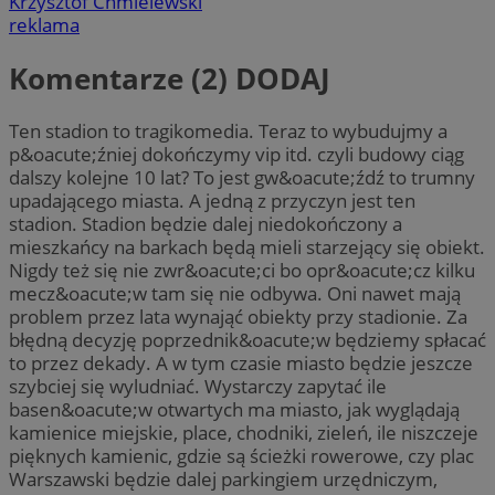
Krzysztof Chmielewski
reklama
Komentarze (2)
DODAJ
Ten stadion to tragikomedia. Teraz to wybudujmy a
p&oacute;źniej dokończymy vip itd. czyli budowy ciąg
dalszy kolejne 10 lat? To jest gw&oacute;źdź to trumny
upadającego miasta. A jedną z przyczyn jest ten
stadion. Stadion będzie dalej niedokończony a
mieszkańcy na barkach będą mieli starzejący się obiekt.
Nigdy też się nie zwr&oacute;ci bo opr&oacute;cz kilku
mecz&oacute;w tam się nie odbywa. Oni nawet mają
problem przez lata wynająć obiekty przy stadionie. Za
błędną decyzję poprzednik&oacute;w będziemy spłacać
to przez dekady. A w tym czasie miasto będzie jeszcze
szybciej się wyludniać. Wystarczy zapytać ile
basen&oacute;w otwartych ma miasto, jak wyglądają
kamienice miejskie, place, chodniki, zieleń, ile niszczeje
pięknych kamienic, gdzie są ścieżki rowerowe, czy plac
Warszawski będzie dalej parkingiem urzędniczym,