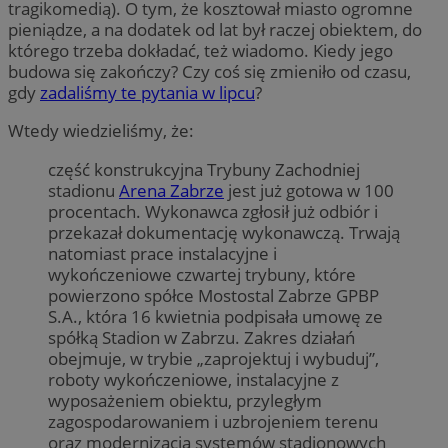
tragikomedią). O tym, że kosztował miasto ogromne
pieniądze, a na dodatek od lat był raczej obiektem, do
którego trzeba dokładać, też wiadomo. Kiedy jego
budowa się zakończy? Czy coś się zmieniło od czasu,
gdy
zadaliśmy te pytania w lipcu
?
Wtedy wiedzieliśmy, że:
część konstrukcyjna Trybuny Zachodniej
stadionu
Arena Zabrze
jest już gotowa w 100
procentach. Wykonawca zgłosił już odbiór i
przekazał dokumentację wykonawczą. Trwają
natomiast prace instalacyjne i
wykończeniowe czwartej trybuny, które
powierzono spółce Mostostal Zabrze GPBP
S.A., która 16 kwietnia podpisała umowę ze
spółką Stadion w Zabrzu. Zakres działań
obejmuje, w trybie „zaprojektuj i wybuduj”,
roboty wykończeniowe, instalacyjne z
wyposażeniem obiektu, przyległym
zagospodarowaniem i uzbrojeniem terenu
oraz modernizacją systemów stadionowych