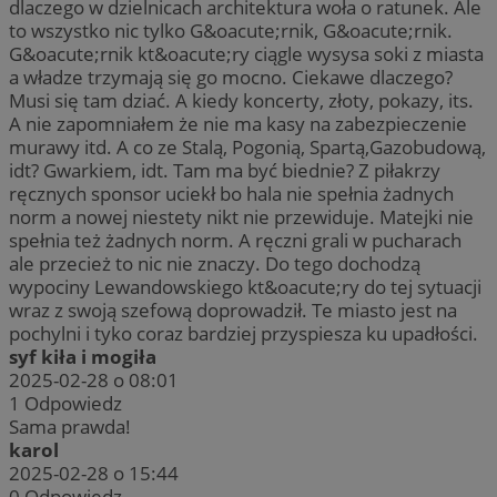
dlaczego w dzielnicach architektura woła o ratunek. Ale
to wszystko nic tylko G&oacute;rnik, G&oacute;rnik.
G&oacute;rnik kt&oacute;ry ciągle wysysa soki z miasta
a władze trzymają się go mocno. Ciekawe dlaczego?
Musi się tam dziać. A kiedy koncerty, złoty, pokazy, its.
A nie zapomniałem że nie ma kasy na zabezpieczenie
murawy itd. A co ze Stalą, Pogonią, Spartą,Gazobudową,
idt? Gwarkiem, idt. Tam ma być biednie? Z piłakrzy
ręcznych sponsor uciekł bo hala nie spełnia żadnych
norm a nowej niestety nikt nie przewiduje. Matejki nie
spełnia też żadnych norm. A ręczni grali w pucharach
ale przecież to nic nie znaczy. Do tego dochodzą
wypociny Lewandowskiego kt&oacute;ry do tej sytuacji
wraz z swoją szefową doprowadził. Te miasto jest na
pochylni i tyko coraz bardziej przyspiesza ku upadłości.
syf kiła i mogiła
2025-02-28 o 08:01
1
Odpowiedz
Sama prawda!
karol
2025-02-28 o 15:44
0
Odpowiedz