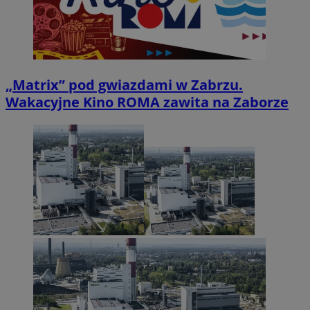
„Matrix” pod gwiazdami w Zabrzu.
Wakacyjne Kino ROMA zawita na Zaborze