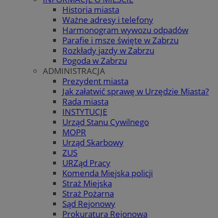
Historia miasta
Ważne adresy i telefony
Harmonogram wywozu odpadów
Parafie i msze święte w Zabrzu
Rozkłady jazdy w Zabrzu
Pogoda w Zabrzu
ADMINISTRACJA
Prezydent miasta
Jak załatwić sprawę w Urzędzie Miasta?
Rada miasta
INSTYTUCJE
Urząd Stanu Cywilnego
MOPR
Urząd Skarbowy
ZUS
URZąd Pracy
Komenda Miejska policji
Straż Miejska
Straż Pożarna
Sąd Rejonowy
Prokuratura Rejonowa