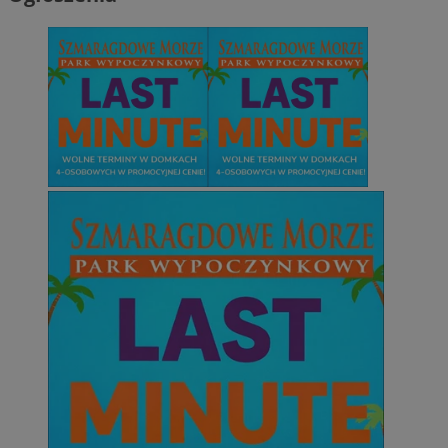
CookieScriptConsent
4 tygodnie 2 dn
CookieScript
zabrze.com.pl
VISITOR_PRIVACY_METADATA
5 miesięcy 4
YouTube
tygodnie
.youtube.com