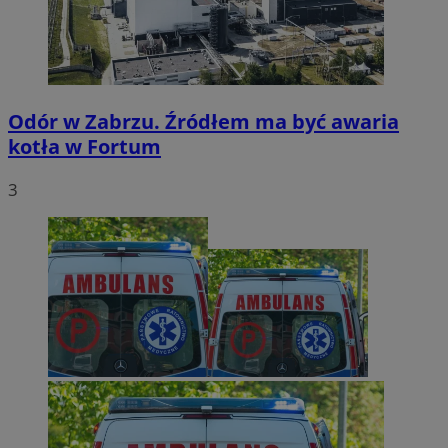
Odór w Zabrzu. Źródłem ma być awaria
kotła w Fortum
3