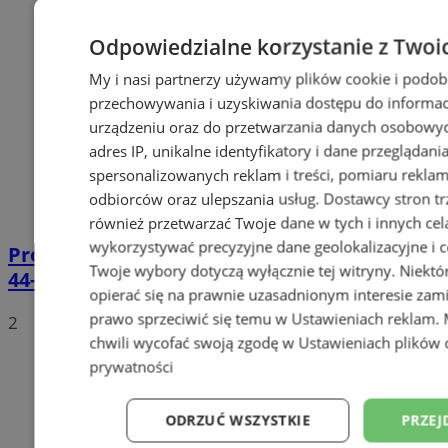
Odpowiedzialne korzystanie z Twoi
My i nasi partnerzy używamy plików cookie i podob
przechowywania i uzyskiwania dostępu do informac
urządzeniu oraz do przetwarzania danych osobowych
adres IP, unikalne identyfikatory i dane przeglądani
spersonalizowanych reklam i treści, pomiaru reklam i
odbiorców oraz ulepszania usług.
Dostawcy stron tr
również przetwarzać Twoje dane w tych i innych cel
wykorzystywać precyzyjne dane geolokalizacyjne i c
Prowadził BMW mimo sądowego zakazu.
Twoje wybory dotyczą wyłącznie tej witryny. Niekt
44-latek zatrzymany na DTŚ
opierać się na prawnie uzasadnionym interesie zami
prawo sprzeciwić się temu w
Ustawieniach reklam
.
2
chwili wycofać swoją zgodę w
Ustawieniach plików 
prywatności
ODRZUĆ WSZYSTKIE
PRZEJ