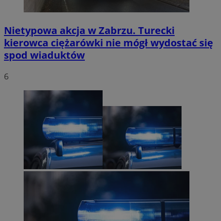
Nietypowa akcja w Zabrzu. Turecki
kierowca ciężarówki nie mógł wydostać się
spod wiaduktów
6