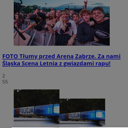
FOTO
Tłumy przed Areną Zabrze. Za nami
Śląska Scena Letnia z gwiazdami rapu!
2
55