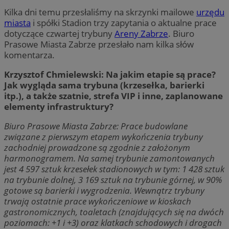
Kilka dni temu przesłaliśmy na skrzynki mailowe
urzędu
miasta
i spółki Stadion trzy zapytania o aktualne prace
dotyczące czwartej trybuny
Areny Zabrze
. Biuro
Prasowe Miasta Zabrze przesłało nam kilka słów
komentarza.
Krzysztof Chmielewski: Na jakim etapie są prace?
Jak wygląda sama trybuna (krzesełka, barierki
itp.), a także szatnie, strefa VIP i inne, zaplanowane
elementy infrastruktury?
Biuro Prasowe Miasta Zabrze: Prace budowlane
związane z pierwszym etapem wykończenia trybuny
zachodniej prowadzone są zgodnie z założonym
harmonogramem. Na samej trybunie zamontowanych
jest 4 597 sztuk krzesełek stadionowych w tym: 1 428 sztuk
na trybunie dolnej, 3 169 sztuk na trybunie górnej, w 90%
gotowe są barierki i wygrodzenia. Wewnątrz trybuny
trwają ostatnie prace wykończeniowe w kioskach
gastronomicznych, toaletach (znajdujących się na dwóch
poziomach: +1 i +3) oraz klatkach schodowych i drogach