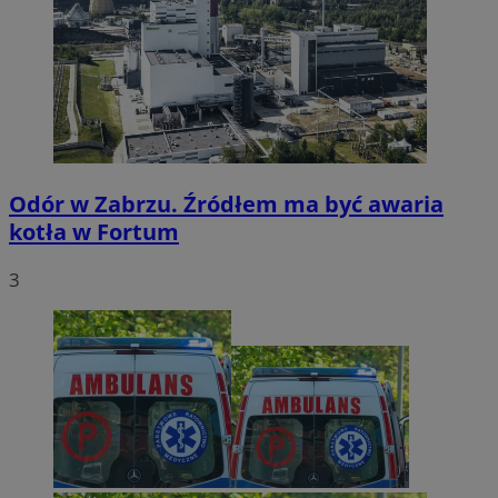
Odór w Zabrzu. Źródłem ma być awaria
kotła w Fortum
3