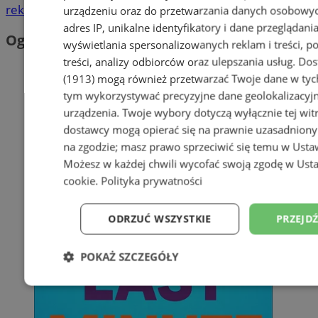
reklama
urządzeniu oraz do przetwarzania danych osobowych
adres IP, unikalne identyfikatory i dane przeglądania
Ogłoszenia
wyświetlania spersonalizowanych reklam i treści, p
treści, analizy odbiorców oraz ulepszania usług.
Dos
(1913)
mogą również przetwarzać Twoje dane w tych 
tym wykorzystywać precyzyjne dane geolokalizacyjn
urządzenia. Twoje wybory dotyczą wyłącznie tej wit
dostawcy mogą opierać się na prawnie uzasadniony
na zgodzie; masz prawo sprzeciwić się temu w
Usta
Możesz w każdej chwili wycofać swoją zgodę w
Usta
cookie
.
Polityka prywatności
ODRZUĆ WSZYSTKIE
PRZEJD
POKAŻ SZCZEGÓŁY
Niezbędne
Wydajność
Targetowanie