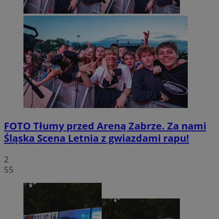
FOTO
Tłumy przed Areną Zabrze. Za nami
Śląska Scena Letnia z gwiazdami rapu!
2
55