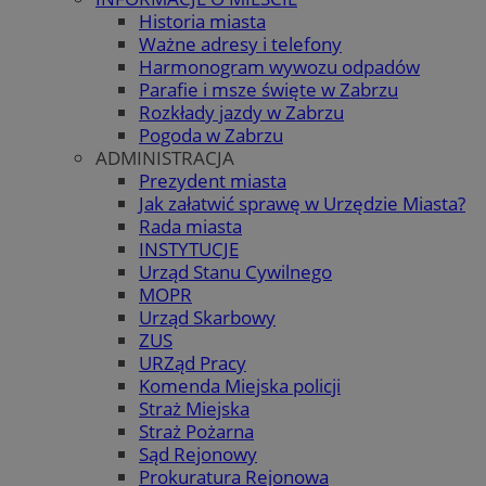
Historia miasta
Ważne adresy i telefony
Harmonogram wywozu odpadów
Parafie i msze święte w Zabrzu
Rozkłady jazdy w Zabrzu
Pogoda w Zabrzu
ADMINISTRACJA
Prezydent miasta
Jak załatwić sprawę w Urzędzie Miasta?
Rada miasta
INSTYTUCJE
Urząd Stanu Cywilnego
MOPR
Urząd Skarbowy
ZUS
URZąd Pracy
Komenda Miejska policji
Straż Miejska
Straż Pożarna
Sąd Rejonowy
Prokuratura Rejonowa