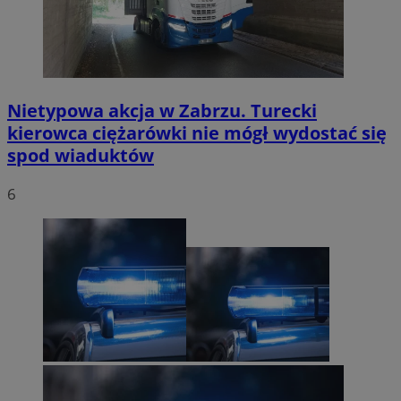
Nietypowa akcja w Zabrzu. Turecki
kierowca ciężarówki nie mógł wydostać się
spod wiaduktów
6