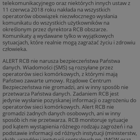
telekomunikacyjnego oraz niektórych innych ustaw z
11 czerwca 2018 roku nakłada na wszystkich
operatorów obowiązek niezwłocznego wysłania
komunikatu do wszystkich użytkowników na
określonym przez dyrektora RCB obszarze.
Komunikaty ą wydawane tylko w wyjątkowych
sytuacjach, które realnie mogą zagrażać życiu i zdrowiu
człowieka.
ALERT RCB nie narusza bezpieczeństwa Państwa
danych. Wiadomości (SMS) są rozsyłane przez
operatorów sieci komórkowych, z którymi mają
Państwo zawarte umowy. Rządowe Centrum
Bezpieczeństwa nie gromadzi, ani w inny sposób nie
przetwarza Państwa danych. Zadaniem RCB jest
jedynie wysłanie pozyskanej informacji o zagrożeniu do
operatorów sieci komórkowych. Alert RCB nie
gromadzi żadnych danych osobowych, ani w inny
sposób ich nie przetwarza. RCB monitoruje sytuacje
pod kątem wystąpienia różnego rodzaju zagrożeń i na
podstawie informacji od różnych instytucji (ministerstw,
służb, urzędów i instytucji centralnych np. IMGW oraz