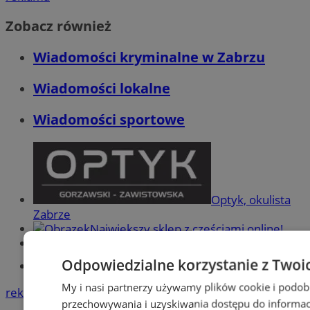
Zobacz również
Wiadomości kryminalne w Zabrzu
Wiadomości lokalne
Wiadomości sportowe
Optyk, okulista
Zabrze
Największy sklep z częściami online!
Książeczka sanepidowska
Odpowiedzialne korzystanie z Twoi
Tworzenie stron www -Zabrze
My i nasi partnerzy używamy plików cookie i podob
reklama
przechowywania i uzyskiwania dostępu do informac