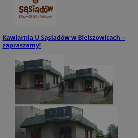
CookieScriptConsent
4 tygodnie 2 dn
CookieScript
zabrze.com.pl
Kawiarnia U Sąsiadów w Bielszowicach –
zapraszamy!
VISITOR_PRIVACY_METADATA
5 miesięcy 4
YouTube
tygodnie
.youtube.com