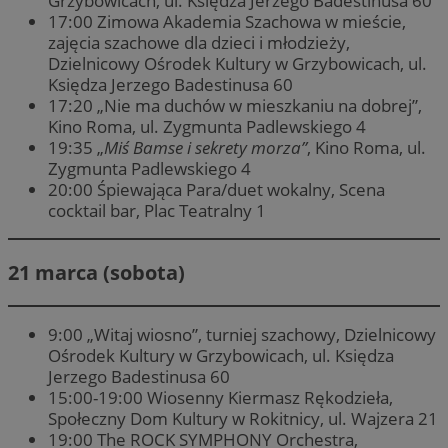
Grzybowicach, ul. Księdza Jerzego Badestinusa 60
17:00 Zimowa Akademia Szachowa w mieście,
zajęcia szachowe dla dzieci i młodzieży,
Dzielnicowy Ośrodek Kultury w Grzybowicach, ul.
Księdza Jerzego Badestinusa 60
17:20 „Nie ma duchów w mieszkaniu na dobrej”,
Kino Roma, ul. Zygmunta Padlewskiego 4
19:35 „
Miś Bamse i sekrety morza”
, Kino Roma, ul.
Zygmunta Padlewskiego 4
20:00 Śpiewająca Para/duet wokalny, Scena
cocktail bar, Plac Teatralny 1
21 marca (sobota)
9:00 „Witaj wiosno”, turniej szachowy, Dzielnicowy
Ośrodek Kultury w Grzybowicach, ul. Księdza
Jerzego Badestinusa 60
15:00-19:00 Wiosenny Kiermasz Rękodzieła,
Społeczny Dom Kultury w Rokitnicy, ul. Wajzera 21
19:00 The ROCK SYMPHONY Orchestra,