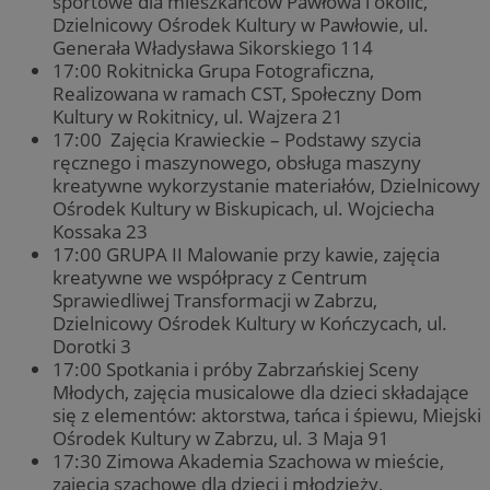
sportowe dla mieszkańców Pawłowa i okolic,
Dzielnicowy Ośrodek Kultury w Pawłowie, ul.
Generała Władysława Sikorskiego 114
17:00 Rokitnicka Grupa Fotograficzna,
Realizowana w ramach CST, Społeczny Dom
Kultury w Rokitnicy, ul. Wajzera 21
17:00 Zajęcia Krawieckie – Podstawy szycia
ręcznego i maszynowego, obsługa maszyny
kreatywne wykorzystanie materiałów, Dzielnicowy
Ośrodek Kultury w Biskupicach, ul. Wojciecha
Kossaka 23
17:00 GRUPA II Malowanie przy kawie, zajęcia
kreatywne we współpracy z Centrum
Sprawiedliwej Transformacji w Zabrzu,
Dzielnicowy Ośrodek Kultury w Kończycach, ul.
Dorotki 3
17:00 Spotkania i próby Zabrzańskiej Sceny
Młodych, zajęcia musicalowe dla dzieci składające
się z elementów: aktorstwa, tańca i śpiewu, Miejski
Ośrodek Kultury w Zabrzu, ul. 3 Maja 91
17:30 Zimowa Akademia Szachowa w mieście,
zajęcia szachowe dla dzieci i młodzieży,