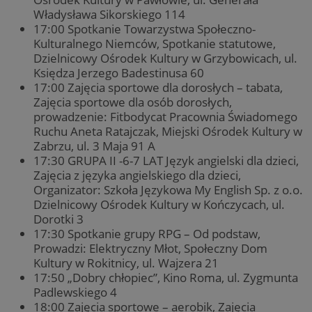
Władysława Sikorskiego 114
17:00 Spotkanie Towarzystwa Społeczno-
Kulturalnego Niemców, Spotkanie statutowe,
Dzielnicowy Ośrodek Kultury w Grzybowicach, ul.
Księdza Jerzego Badestinusa 60
17:00 Zajęcia sportowe dla dorosłych – tabata,
Zajęcia sportowe dla osób dorosłych,
prowadzenie: Fitbodycat Pracownia Świadomego
Ruchu Aneta Ratajczak, Miejski Ośrodek Kultury w
Zabrzu, ul. 3 Maja 91 A
17:30 GRUPA II -6-7 LAT Język angielski dla dzieci,
Zajęcia z języka angielskiego dla dzieci,
Organizator: Szkoła Językowa My English Sp. z o.o.
Dzielnicowy Ośrodek Kultury w Kończycach, ul.
Dorotki 3
17:30 Spotkanie grupy RPG – Od podstaw,
Prowadzi: Elektryczny Młot, Społeczny Dom
Kultury w Rokitnicy, ul. Wajzera 21
17:50 „Dobry chłopiec”, Kino Roma, ul. Zygmunta
Padlewskiego 4
18:00 Zajęcia sportowe – aerobik, Zajęcia