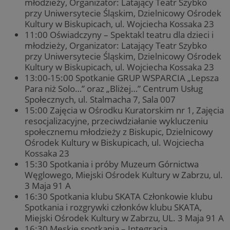
młodzieży, Organizator: Latający Teatr Szybko
przy Uniwersytecie Śląskim, Dzielnicowy Ośrodek
Kultury w Biskupicach, ul. Wojciecha Kossaka 23
11:00 Oświadczyny – Spektakl teatru dla dzieci i
młodzieży, Organizator: Latający Teatr Szybko
przy Uniwersytecie Śląskim, Dzielnicowy Ośrodek
Kultury w Biskupicach, ul. Wojciecha Kossaka 23
13:00-15:00 Spotkanie GRUP WSPARCIA „Lepsza
Para niż Solo…” oraz „Bliżej…” Centrum Usług
Społecznych, ul. Stalmacha 7, Sala 007
15:00 Zajęcia w Ośrodku Kuratorskim nr 1, Zajęcia
resocjalizacyjne, przeciwdziałanie wykluczeniu
społecznemu młodzieży z Biskupic, Dzielnicowy
Ośrodek Kultury w Biskupicach, ul. Wojciecha
Kossaka 23
15:30 Spotkania i próby Muzeum Górnictwa
Węglowego, Miejski Ośrodek Kultury w Zabrzu, ul.
3 Maja 91 A
16:30 Spotkania klubu SKATA Członkowie klubu
Spotkania i rozgrywki członków klubu SKATA,
Miejski Ośrodek Kultury w Zabrzu, UL. 3 Maja 91 A
16:30 Męskie spotkania – Integracja