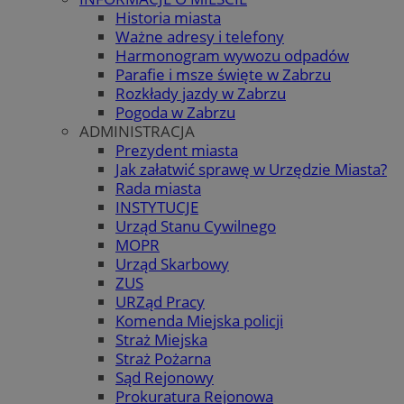
Historia miasta
Ważne adresy i telefony
Harmonogram wywozu odpadów
Parafie i msze święte w Zabrzu
Rozkłady jazdy w Zabrzu
Pogoda w Zabrzu
ADMINISTRACJA
Prezydent miasta
Jak załatwić sprawę w Urzędzie Miasta?
Rada miasta
INSTYTUCJE
Urząd Stanu Cywilnego
MOPR
Urząd Skarbowy
ZUS
URZąd Pracy
Komenda Miejska policji
Straż Miejska
Straż Pożarna
Sąd Rejonowy
Prokuratura Rejonowa