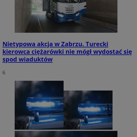
Nietypowa akcja w Zabrzu. Turecki
kierowca ciężarówki nie mógł wydostać się
spod wiaduktów
6