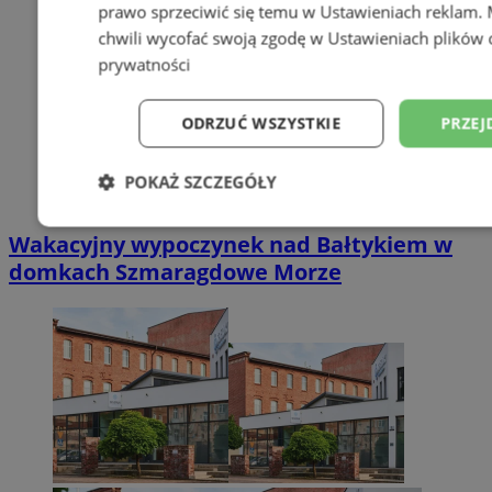
prawo sprzeciwić się temu w
Ustawieniach reklam
.
chwili wycofać swoją zgodę w
Ustawieniach plików 
prywatności
ODRZUĆ WSZYSTKIE
PRZEJ
POKAŻ SZCZEGÓŁY
Niezbędne
Wydajność
Targetowani
Wakacyjny wypoczynek nad Bałtykiem w
domkach Szmaragdowe Morze
Niesklasyfikowane
Niezbędne
Wydajność
Targetowanie
Funkcjonalno