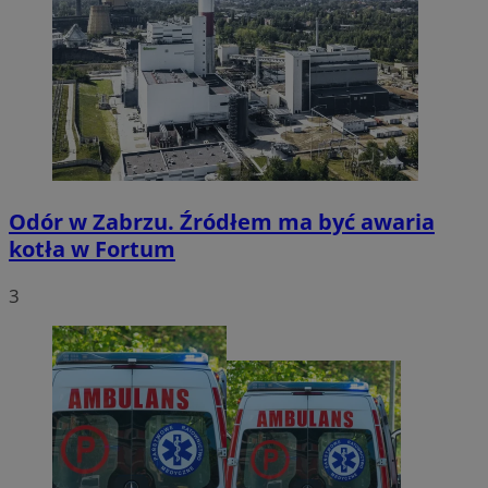
Odór w Zabrzu. Źródłem ma być awaria
kotła w Fortum
3