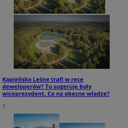
Kąpielisko Leśne trafi w ręce
deweloperów? To sugeruje były
wiceprezydent. Co na obecne władze?
2