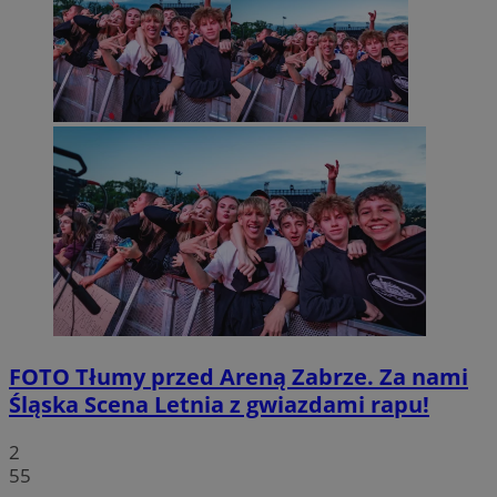
FOTO
Tłumy przed Areną Zabrze. Za nami
Śląska Scena Letnia z gwiazdami rapu!
2
55