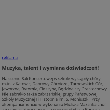
reklama
Muzyka, talent i wymiana doświadczeń!
Na scenie Sali Koncertowej w szkole wystąpiły chóry
m.in. z Katowic, Dąbrowy Górniczej, Tarnowskich Gór,
Jaworzna, Bytomia, Cieszyna, Będzina czy Częstochowy.
Nie zabrakło także zabrzańskiej grupy Państwowej
Szkoły Muzycznej I i II stopnia im. S. Moniuszki. Przy
akompaniamencie w wykonaniu Michała Mazanka chór
zaśpiewał cztery utwory, a poprowadziła go Barbara