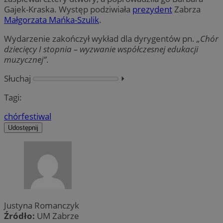
Gajek-Kraska. Występ podziwiała
prezydent
Zabrza
Małgorzata Mańka-Szulik
.
Wydarzenie zakończył wykład dla dyrygentów pn.
„Chór
dziecięcy I stopnia – wyzwanie współczesnej edukacji
muzycznej”
.
Słuchaj
⏵︎
Tagi:
chór
festiwal
Udostępnij
Justyna Romanczyk
Źródło:
UM Zabrze