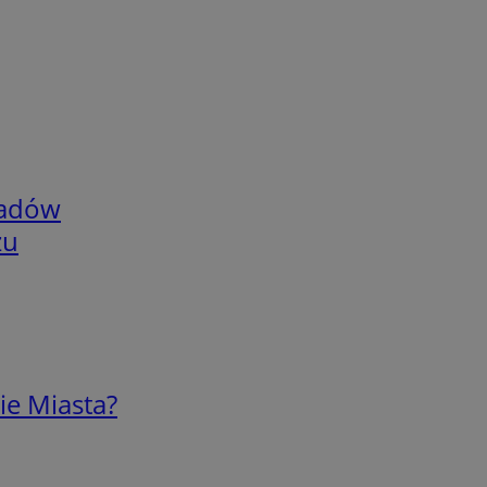
adów
zu
ie Miasta?