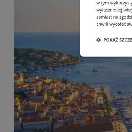
w tym wykorzysty
wyłącznie tej wi
zamiast na zgodz
chwili wycofać s
POKAŻ SZCZ
Niezbędne
Ni
Niezbędne pliki cook
zarządzanie kontem. 
Nazwa