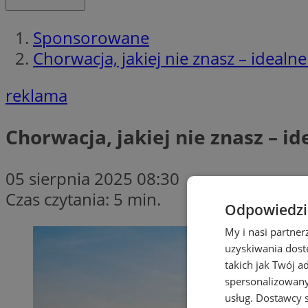
Sponsorowane
Chorwacja, jakiej nie znasz – ideal
reklama
Chorwacja, jakiej nie znasz – 
05 sierpnia 2025 08:30
Czas czytania: 5 min.
Odpowiedzia
My i nasi partne
uzyskiwania dost
takich jak Twój a
spersonalizowanyc
usług.
Dostawcy s