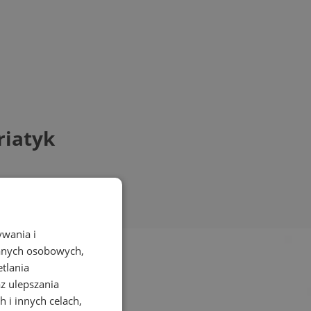
riatyk
ywania i
danych osobowych,
etlania
az ulepszania
 i innych celach,