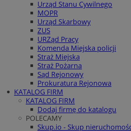
Urząd Stanu Cywilnego
MOPR
Urząd Skarbowy
ZUS
URZąd Pracy
Komenda Miejska policji
Straż Miejska
Straż Pożarna
Sąd Rejonowy
Prokuratura Rejonowa
KATALOG FIRM
KATALOG FIRM
Dodaj firmę do katalogu
POLECAMY
Skup.io - Skup nieruchomośc