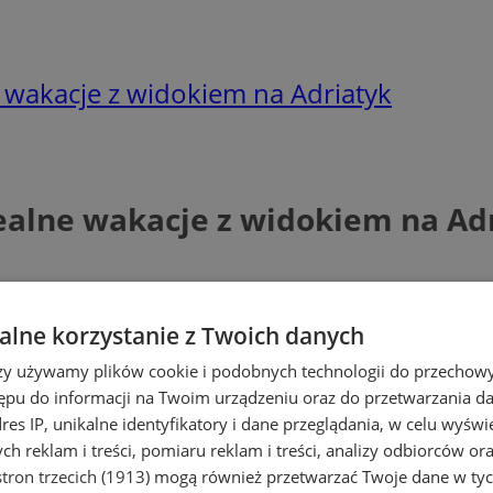
ne wakacje z widokiem na Adriatyk
idealne wakacje z widokiem na Ad
lne korzystanie z Twoich danych
rzy używamy plików cookie i podobnych technologii do przechow
ępu do informacji na Twoim urządzeniu oraz do przetwarzania 
dres IP, unikalne identyfikatory i dane przeglądania, w celu wyświ
h reklam i treści, pomiaru reklam i treści, analizy odbiorców or
tron trzecich (1913)
mogą również przetwarzać Twoje dane w tych