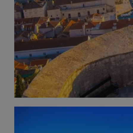
SessID
QeSessID
MvSessID
__cf_bm
__cf_bm
CookieScriptConse
VISITOR_PRIVACY_