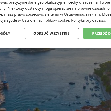
wać precyzyjne dane geolokalizacyjne i cechy urządzenia. Twoje
tryny. Niektórzy dostawcy mogą opierać się na prawnie uzasadnio
ie; masz prawo sprzeciwić się temu w
Ustawieniach reklam
. Może
woją zgodę w
Ustawieniach plików cookie
.
Polityka prywatności
EGÓŁY
ODRZUĆ WSZYSTKIE
PRZEJDŹ 
Wydajność
Targetowanie
Funkcjonalność
Ni
ezbędne
Wydajność
Targetowanie
Funkcjonalność
Niesklasyfikow
ie umożliwiają korzystanie z podstawowych funkcji strony internetowej, takich jak log
Bez niezbędnych plików cookie nie można prawidłowo korzystać ze strony internetowe
Provider
/
Okres
Opis
Domena
przechowywania