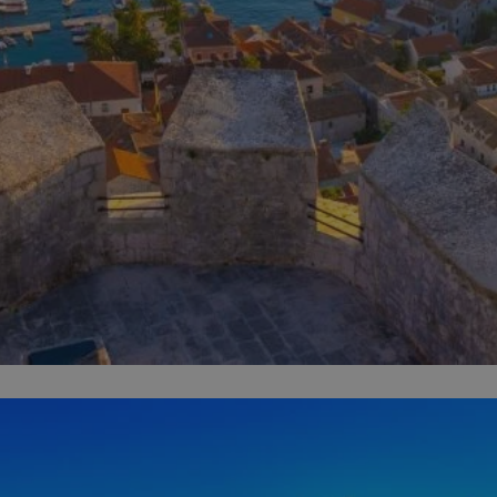
zabrze.com.pl
1 rok
Ten plik cookie przechowuje identyfik
zabrze.com.pl
1 rok
Ten plik cookie przechowuje identyfik
zabrze.com.pl
1 rok
Ten plik cookie przechowuje identyfik
29 minut 53
Ten plik cookie służy do rozróżniania
Cloudflare
sekundy
to korzystne dla strony internetowe
Inc.
umożliwia tworzenie ważnych rapor
.x.com
korzystania z jej witryny internetowe
29 minut 55
Ten plik cookie służy do rozróżniania
Cloudflare
sekund
to korzystne dla strony internetowe
Inc.
umożliwia tworzenie ważnych rapor
.twitter.com
korzystania z jej witryny internetowe
nt
4 tygodnie 2 dni
Ten plik cookie jest używany przez 
CookieScript
Script.com do zapamiętywania prefe
zabrze.com.pl
zgody użytkownika na pliki cookie. J
aby baner cookie Cookie-Script.com 
Google Privacy Policy
METADATA
5 miesięcy 4
Ten plik cookie przechowuje informa
YouTube
tygodnie
użytkownika oraz jego preferencjac
.youtube.com
prywatności podczas korzystania z wi
wybory dotyczące polityki prywatnoś
zgody, zapewniając ich przestrzegan
wizytach. Dzięki temu użytkownik 
konfigurować swoich preferencji, co
zgodność z regulacjami ochrony dan