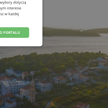
 wybory dotyczą
nym interesie
sz w każdej
DO PORTALU
esklasyfikowane
ane
owanie użytkownika i
j.