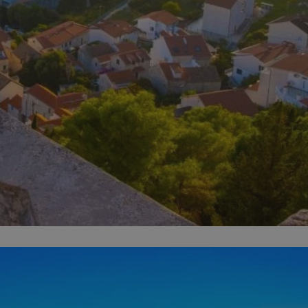
ator sesji.
ator sesji.
ator sesji.
 ludzi i botów. Jest
j, ponieważ
tów na temat
j.
 ludzi i botów. Jest
j, ponieważ
tów na temat
j.
usługę Cookie-
rencji dotyczących
est to konieczne,
działał poprawnie.
cje o zgodzie
h dotyczących
tryny. Rejestruje
ci i ustawień
ie w kolejnych
nie musi ponownie
 zwiększa wygodę i
ych.