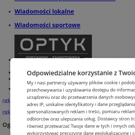
Wiadomości lokalne
Wiadomości sportowe
Optyk, okulista
Zabrze
Odpowiedzialne korzystanie z Twoi
Największy sklep z częściami online!
Książeczka sanepidowska
My i nasi partnerzy używamy plików cookie i podob
Tworzenie stron www -Zabrze
przechowywania i uzyskiwania dostępu do informac
urządzeniu oraz do przetwarzania danych osobowych
reklama
adres IP, unikalne identyfikatory i dane przeglądani
spersonalizowanych reklam i treści, pomiaru reklam i
reklama
odbiorców oraz ulepszania usług.
Dostawcy stron tr
Ogłoszenia
również przetwarzać Twoje dane w tych i innych cel
wykorzystywać precyzyjne dane geolokalizacyjne i c