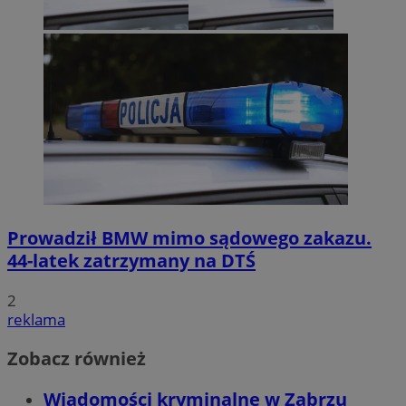
Prowadził BMW mimo sądowego zakazu.
44-latek zatrzymany na DTŚ
2
reklama
Zobacz również
Wiadomości kryminalne w Zabrzu