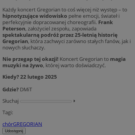
Każdy koncert Gregorian to coś więcej niż występ – to
hipnotyzujące widowisko
pełne emocji, świateł i
perfekcyjnie dopracowanej choreografii.
Frank
Peterson
, założyciel zespołu, zapowiada
spektakularną podróż przez 25-letnią historię
Gregorian
, która zachwyci zarówno stałych fanów, jak i
nowych słuchaczy.
Nie przegap tej okazji!
Koncert Gregorian to
magia
muzyki na żywo
, której warto doświadczyć.
Kiedy?
22 lutego 2025
Gdzie?
DMiT
Słuchaj
⏵︎
Tagi:
chór
GREGORIAN
Udostępnij