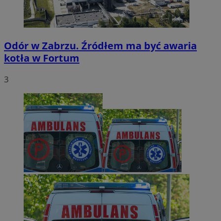
Odór w Zabrzu. Źródłem ma być awaria
kotła w Fortum
3