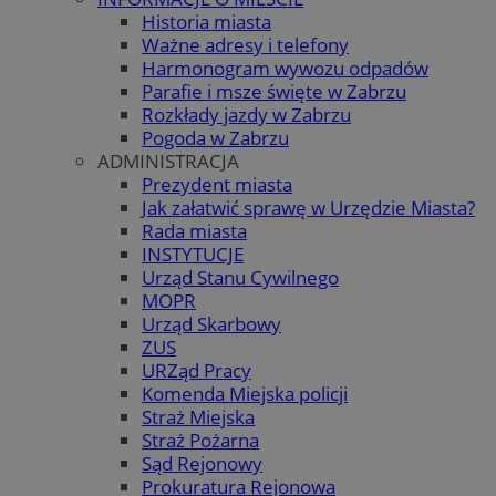
Historia miasta
Ważne adresy i telefony
Harmonogram wywozu odpadów
Parafie i msze święte w Zabrzu
Rozkłady jazdy w Zabrzu
Pogoda w Zabrzu
ADMINISTRACJA
Prezydent miasta
Jak załatwić sprawę w Urzędzie Miasta?
Rada miasta
INSTYTUCJE
Urząd Stanu Cywilnego
MOPR
Urząd Skarbowy
ZUS
URZąd Pracy
Komenda Miejska policji
Straż Miejska
Straż Pożarna
Sąd Rejonowy
Prokuratura Rejonowa