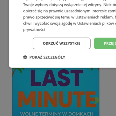
Twoje wybory dotyczą wyłącznie tej witryny. Niekt
opierać się na prawnie uzasadnionym interesie zami
prawo sprzeciwić się temu w
Ustawieniach reklam
.
chwili wycofać swoją zgodę w
Ustawieniach plików 
prywatności
ODRZUĆ WSZYSTKIE
PRZEJ
POKAŻ SZCZEGÓŁY
Niezbędne
Wydajność
Targetowani
Niesklasyfikowane