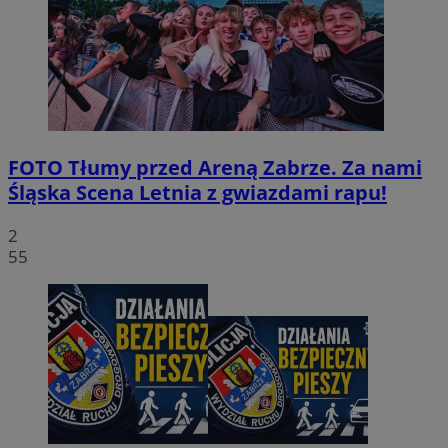
FOTO
Tłumy przed Areną Zabrze. Za nami
Śląska Scena Letnia z gwiazdami rapu!
2
55