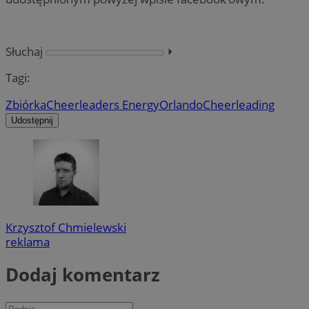
Słuchaj
⏵︎
Tagi:
Zbiórka
Cheerleaders Energy
Orlando
Cheerleading
Udostępnij
Krzysztof Chmielewski
reklama
Dodaj komentarz