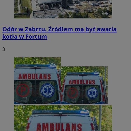
Odór w Zabrzu. Źródłem ma być awaria
kotła w Fortum
3