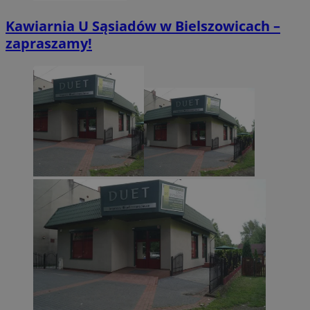
Kawiarnia U Sąsiadów w Bielszowicach –
CookieScriptConsent
4 tygodnie 2 dn
CookieScript
zapraszamy!
zabrze.com.pl
VISITOR_PRIVACY_METADATA
5 miesięcy 4
YouTube
tygodnie
.youtube.com