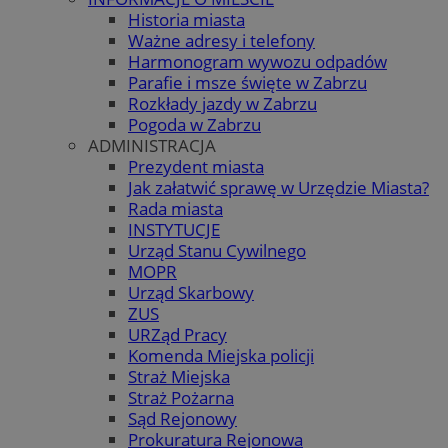
Historia miasta
Ważne adresy i telefony
Harmonogram wywozu odpadów
Parafie i msze święte w Zabrzu
Rozkłady jazdy w Zabrzu
Pogoda w Zabrzu
ADMINISTRACJA
Prezydent miasta
Jak załatwić sprawę w Urzędzie Miasta?
Rada miasta
INSTYTUCJE
Urząd Stanu Cywilnego
MOPR
Urząd Skarbowy
ZUS
URZąd Pracy
Komenda Miejska policji
Straż Miejska
Straż Pożarna
Sąd Rejonowy
Prokuratura Rejonowa