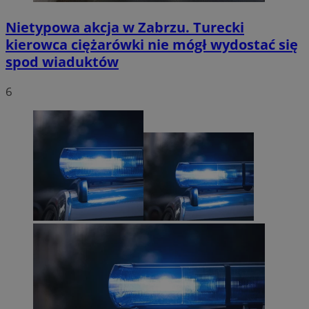
Nietypowa akcja w Zabrzu. Turecki
kierowca ciężarówki nie mógł wydostać się
spod wiaduktów
6