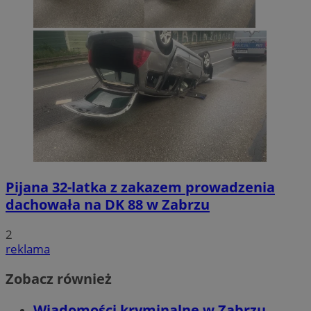
Pijana 32-latka z zakazem prowadzenia
dachowała na DK 88 w Zabrzu
2
reklama
Zobacz również
Wiadomości kryminalne w Zabrzu