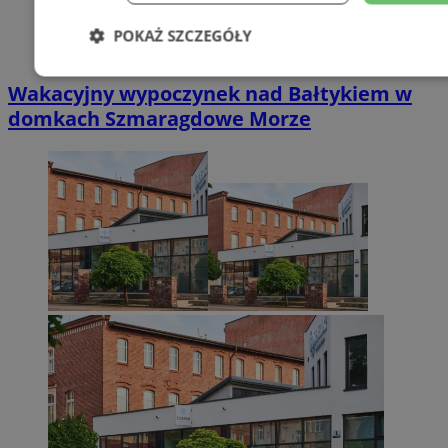
POKAŻ SZCZEGÓŁY
Niezbędne
Wydajność
Targetowani
Wakacyjny wypoczynek nad Bałtykiem w
domkach Szmaragdowe Morze
Niesklasyfikowane
Niezbędne
Wydajność
Targetowanie
Funkcjonalno
Niezbędne pliki cookie umożliwiają korzystanie z podstawowych fun
takich jak logowanie użytkownika i zarządzanie kontem. Bez niezb
można prawidłowo korzystać ze strony internetowej.
Provider
/
Okres
Nazwa
Domena
przechowywani
SessID
zabrze.com.pl
1 rok