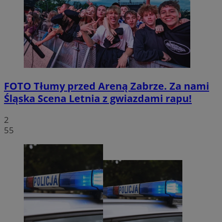
FOTO
Tłumy przed Areną Zabrze. Za nami
Śląska Scena Letnia z gwiazdami rapu!
2
55