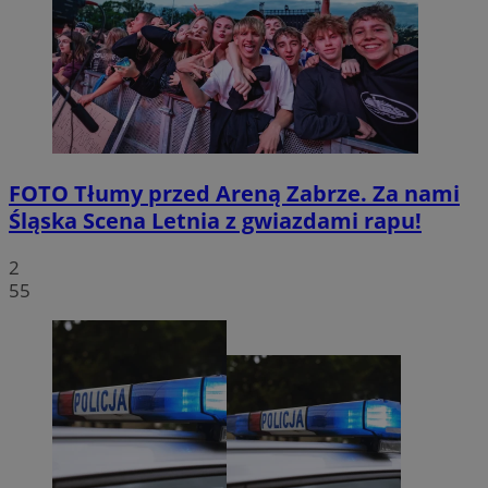
FOTO
Tłumy przed Areną Zabrze. Za nami
Śląska Scena Letnia z gwiazdami rapu!
2
55