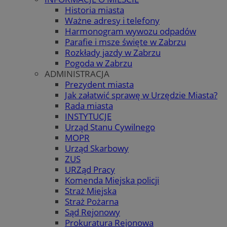
Historia miasta
Ważne adresy i telefony
Harmonogram wywozu odpadów
Parafie i msze święte w Zabrzu
Rozkłady jazdy w Zabrzu
Pogoda w Zabrzu
ADMINISTRACJA
Prezydent miasta
Jak załatwić sprawę w Urzędzie Miasta?
Rada miasta
INSTYTUCJE
Urząd Stanu Cywilnego
MOPR
Urząd Skarbowy
ZUS
URZąd Pracy
Komenda Miejska policji
Straż Miejska
Straż Pożarna
Sąd Rejonowy
Prokuratura Rejonowa