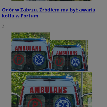
Odór w Zabrzu. Źródłem ma być awaria
kotła w Fortum
3