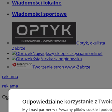
Wiadomości lokalne
Wiadomości sportowe
Optyk, okulista
Zabrze
Największy sklep z częściami online!
Książeczka sanepidowska
Tworzenie stron www -Zabrze
reklama
reklama
Ogłoszenia
Odpowiedzialne korzystanie z Twoi
My i nasi partnerzy używamy plików cookie i podob