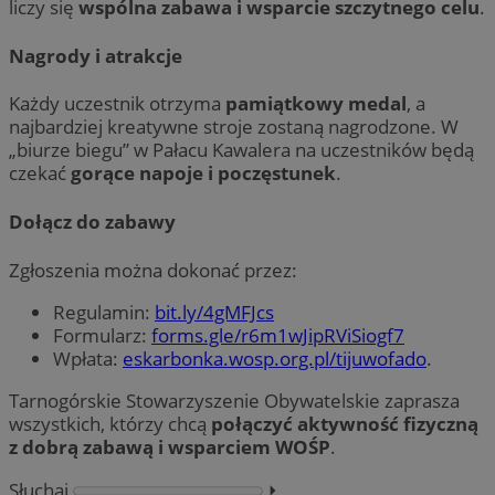
liczy się
wspólna zabawa i wsparcie szczytnego celu
.
Nagrody i atrakcje
Każdy uczestnik otrzyma
pamiątkowy medal
, a
najbardziej kreatywne stroje zostaną nagrodzone. W
„biurze biegu” w Pałacu Kawalera na uczestników będą
czekać
gorące napoje i poczęstunek
.
Dołącz do zabawy
Zgłoszenia można dokonać przez:
Regulamin:
bit.ly/4gMFJcs
Formularz:
forms.gle/r6m1wJipRViSiogf7
Wpłata:
eskarbonka.wosp.org.pl/tijuwofado
.
Tarnogórskie Stowarzyszenie Obywatelskie zaprasza
wszystkich, którzy chcą
połączyć aktywność fizyczną
z dobrą zabawą i wsparciem WOŚP
.
Słuchaj
⏵︎