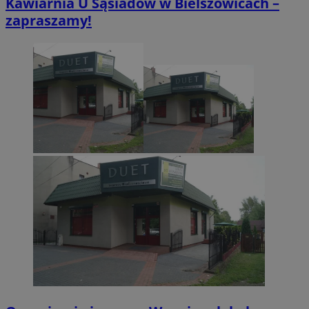
Kawiarnia U Sąsiadów w Bielszowicach –
zapraszamy!
VISITOR_PRIVACY_METADATA
5 miesięcy 4
YouTube
tygodnie
.youtube.com