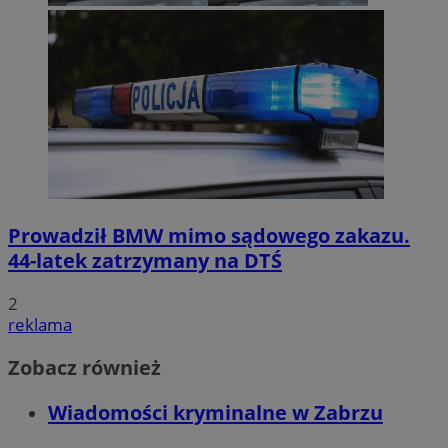
Prowadził BMW mimo sądowego zakazu.
44-latek zatrzymany na DTŚ
2
reklama
Zobacz również
Wiadomości kryminalne w Zabrzu