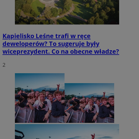
Kąpielisko Leśne trafi w ręce
deweloperów? To sugeruje były
wiceprezydent. Co na obecne władze?
2