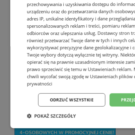
przechowywania i uzyskiwania dostępu do informac
urządzeniu oraz do przetwarzania danych osobowych
adres IP, unikalne identyfikatory i dane przeglądani
spersonalizowanych reklam i treści, pomiaru reklam i
odbiorców oraz ulepszania usług.
Dostawcy stron tr
również przetwarzać Twoje dane w tych i innych cel
wykorzystywać precyzyjne dane geolokalizacyjne i c
Twoje wybory dotyczą wyłącznie tej witryny. Niekt
opierać się na prawnie uzasadnionym interesie zami
prawo sprzeciwić się temu w
Ustawieniach reklam
.
chwili wycofać swoją zgodę w
Ustawieniach plików 
prywatności
ODRZUĆ WSZYSTKIE
PRZEJ
POKAŻ SZCZEGÓŁY
Niezbędne
Wydajność
Targetowani