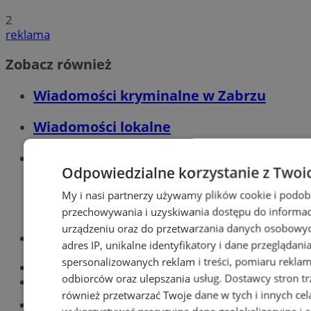
2
reklama
Zobacz również
Wiadomości kryminalne w Zabrzu
Wiadomości lokalne
Wiadomości sportowe
Odpowiedzialne korzystanie z Twoi
My i nasi partnerzy używamy plików cookie i podob
przechowywania i uzyskiwania dostępu do informac
urządzeniu oraz do przetwarzania danych osobowych
Optyk, okulista
adres IP, unikalne identyfikatory i dane przeglądani
Zabrze
spersonalizowanych reklam i treści, pomiaru reklam i
Największy sklep z częściami online!
odbiorców oraz ulepszania usług.
Dostawcy stron tr
Książeczka sanepidowska
również przetwarzać Twoje dane w tych i innych cel
Tworzenie stron www -Zabrze