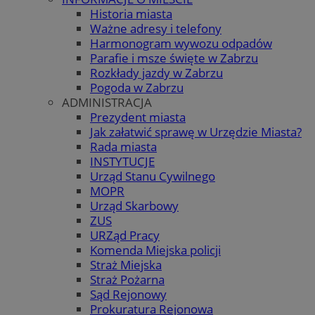
Historia miasta
Ważne adresy i telefony
Harmonogram wywozu odpadów
Parafie i msze święte w Zabrzu
Rozkłady jazdy w Zabrzu
Pogoda w Zabrzu
ADMINISTRACJA
Prezydent miasta
Jak załatwić sprawę w Urzędzie Miasta?
Rada miasta
INSTYTUCJE
Urząd Stanu Cywilnego
MOPR
Urząd Skarbowy
ZUS
URZąd Pracy
Komenda Miejska policji
Straż Miejska
Straż Pożarna
Sąd Rejonowy
Prokuratura Rejonowa