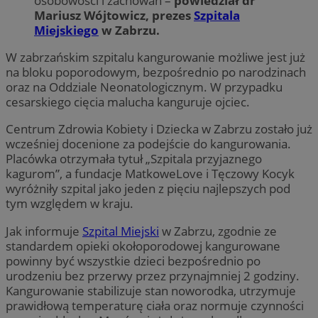
osobowości i zachowań –
powiedział dr
Mariusz Wójtowicz, prezes
Szpitala
Miejskiego
w Zabrzu.
W zabrzańskim szpitalu kangurowanie możliwe jest już
na bloku poporodowym, bezpośrednio po narodzinach
oraz na Oddziale Neonatologicznym. W przypadku
cesarskiego cięcia malucha kanguruje ojciec.
Centrum Zdrowia Kobiety i Dziecka w Zabrzu zostało już
wcześniej docenione za podejście do kangurowania.
Placówka otrzymała tytuł „Szpitala przyjaznego
kagurom”, a fundacje MatkoweLove i Tęczowy Kocyk
wyróżniły szpital jako jeden z pięciu najlepszych pod
tym względem w kraju.
Jak informuje
Szpital Miejski
w Zabrzu, zgodnie ze
standardem opieki okołoporodowej kangurowane
powinny być wszystkie dzieci bezpośrednio po
urodzeniu bez przerwy przez przynajmniej 2 godziny.
Kangurowanie stabilizuje stan noworodka, utrzymuje
prawidłową temperaturę ciała oraz normuje czynności