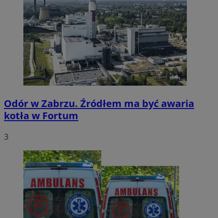
Odór w Zabrzu. Źródłem ma być awaria
kotła w Fortum
3