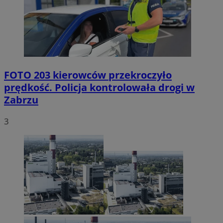
FOTO
203 kierowców przekroczyło
prędkość. Policja kontrolowała drogi w
Zabrzu
3