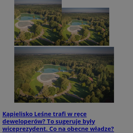
Kąpielisko Leśne trafi w ręce
deweloperów? To sugeruje były
wiceprezydent. Co na obecne władze?