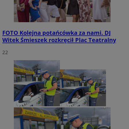
FOTO
Kolejna potańcówka za nami. DJ
Witek Śmieszek rozkręcił Plac Teatralny
22