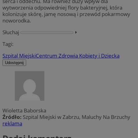
serca i oddechu. Ma również duży wpływ dla
wytworzenia odpowiedniej flory bakteryjnej, która
kolonizuje skórę, jamę nosową i przewód pokarmowy
noworodka.
Słuchaj
⏵︎
Tagi:
Szpital Miejski
Centrum Zdrowia Kobiety i Dziecka
Udostępnij
Wioletta Baborska
Źródło:
Szpital Miejski w Zabrzu, Maluchy Na Brzuchy
reklama