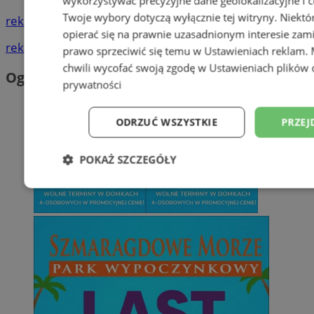
wykorzystywać precyzyjne dane geolokalizacyjne i c
Twoje wybory dotyczą wyłącznie tej witryny. Niekt
reklama
opierać się na prawnie uzasadnionym interesie zami
reklama
prawo sprzeciwić się temu w
Ustawieniach reklam
.
chwili wycofać swoją zgodę w
Ustawieniach plików 
Ogłoszenia
prywatności
ODRZUĆ WSZYSTKIE
PRZEJ
POKAŻ SZCZEGÓŁY
Niezbędne
Wydajność
Targetowani
Niesklasyfikowane