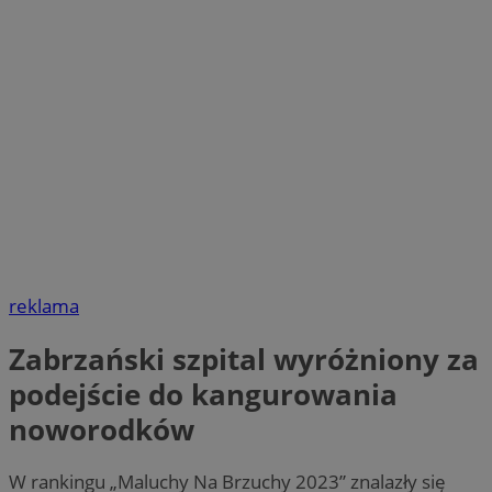
reklama
Zabrzański szpital wyróżniony za
podejście do kangurowania
noworodków
W rankingu „Maluchy Na Brzuchy 2023” znalazły się