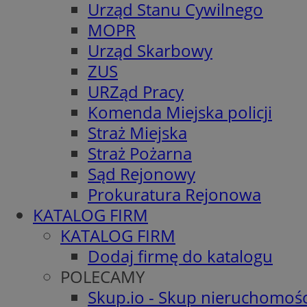
Urząd Stanu Cywilnego
MOPR
Urząd Skarbowy
ZUS
URZąd Pracy
Komenda Miejska policji
Straż Miejska
Straż Pożarna
Sąd Rejonowy
Prokuratura Rejonowa
KATALOG FIRM
KATALOG FIRM
Dodaj firmę do katalogu
POLECAMY
Skup.io - Skup nieruchomośc