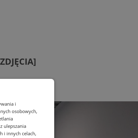
[ZDJĘCIA]
ywania i
danych osobowych,
etlania
az ulepszania
 i innych celach,