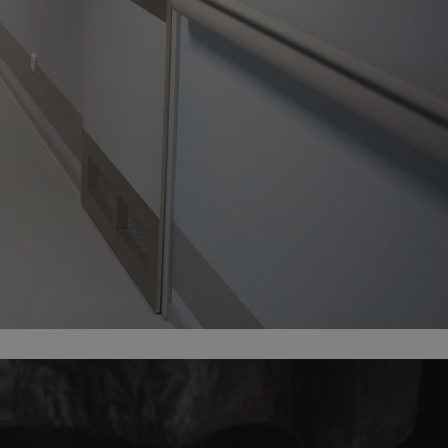
ator sesji.
ator sesji.
ator sesji.
 ludzi i botów. Jest
j, ponieważ
tów na temat
j.
 ludzi i botów. Jest
j, ponieważ
tów na temat
j.
usługę Cookie-
rencji dotyczących
est to konieczne,
działał poprawnie.
cje o zgodzie
h dotyczących
tryny. Rejestruje
ci i ustawień
ie w kolejnych
nie musi ponownie
 zwiększa wygodę i
ych.