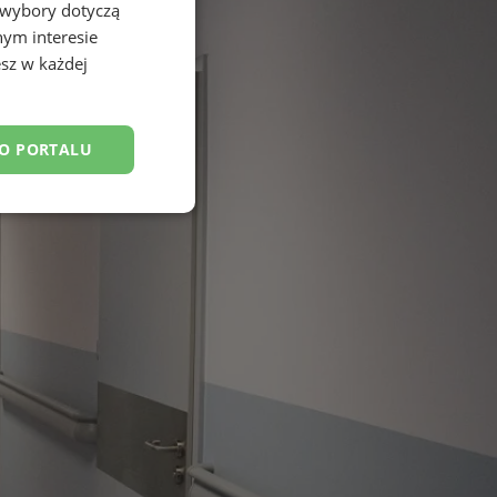
 wybory dotyczą
nym interesie
sz w każdej
DO PORTALU
esklasyfikowane
ane
owanie użytkownika i
j.