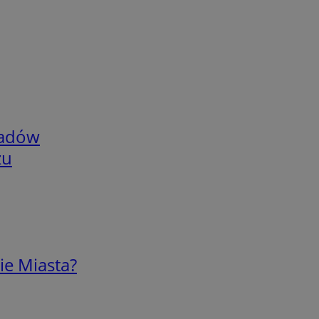
adów
zu
ie Miasta?