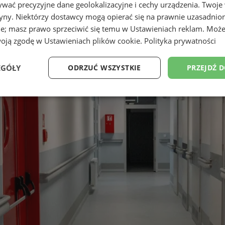
wać precyzyjne dane geolokalizacyjne i cechy urządzenia. Twoje
tryny. Niektórzy dostawcy mogą opierać się na prawnie uzasadnio
ie; masz prawo sprzeciwić się temu w
Ustawieniach reklam
. Może
woją zgodę w
Ustawieniach plików cookie
.
Polityka prywatności
EGÓŁY
ODRZUĆ WSZYSTKIE
PRZEJDŹ 
Wydajność
Targetowanie
Funkcjonalność
Ni
ezbędne
Wydajność
Targetowanie
Funkcjonalność
Niesklasyfikow
ie umożliwiają korzystanie z podstawowych funkcji strony internetowej, takich jak log
Bez niezbędnych plików cookie nie można prawidłowo korzystać ze strony internetowe
Provider
/
Okres
Opis
Domena
przechowywania