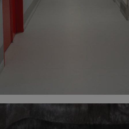
zabrze.com.pl
1 rok
Ten plik cookie przechowuje identyfik
zabrze.com.pl
1 rok
Ten plik cookie przechowuje identyfik
zabrze.com.pl
1 rok
Ten plik cookie przechowuje identyfik
29 minut 53
Ten plik cookie służy do rozróżniania
Cloudflare
sekundy
to korzystne dla strony internetowe
Inc.
umożliwia tworzenie ważnych rapor
.x.com
korzystania z jej witryny internetowe
29 minut 55
Ten plik cookie służy do rozróżniania
Cloudflare
sekund
to korzystne dla strony internetowe
Inc.
umożliwia tworzenie ważnych rapor
.twitter.com
korzystania z jej witryny internetowe
nt
4 tygodnie 2 dni
Ten plik cookie jest używany przez 
CookieScript
Script.com do zapamiętywania prefe
zabrze.com.pl
zgody użytkownika na pliki cookie. J
aby baner cookie Cookie-Script.com 
Google Privacy Policy
METADATA
5 miesięcy 4
Ten plik cookie przechowuje informa
YouTube
tygodnie
użytkownika oraz jego preferencjac
.youtube.com
prywatności podczas korzystania z wi
wybory dotyczące polityki prywatnoś
zgody, zapewniając ich przestrzegan
wizytach. Dzięki temu użytkownik 
konfigurować swoich preferencji, co
zgodność z regulacjami ochrony dan