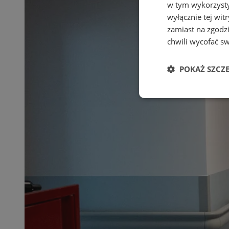
w tym wykorzysty
wyłącznie tej wi
zamiast na zgodz
chwili wycofać s
POKAŻ SZCZ
Niezbędne
Ni
Niezbędne pliki cook
zarządzanie kontem. 
Nazwa