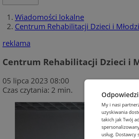
Wiadomości lokalne
Centrum Rehabilitacji Dzieci i Młodz
reklama
Centrum Rehabilitacji Dzieci i 
05 lipca 2023 08:00
Czas czytania: 2 min.
Odpowiedzia
My i nasi partne
uzyskiwania dost
takich jak Twój a
spersonalizowanyc
usług.
Dostawcy s