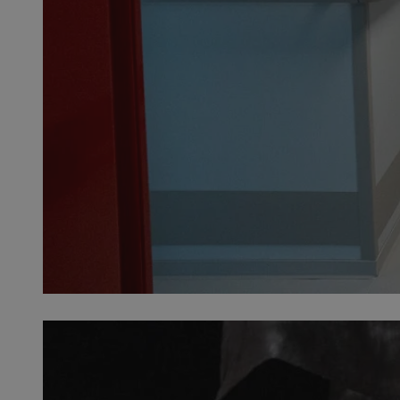
SessID
QeSessID
MvSessID
__cf_bm
__cf_bm
CookieScriptConse
VISITOR_PRIVACY_