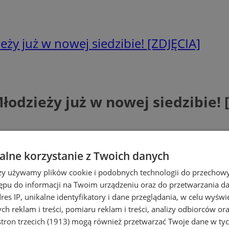
ieży już w nowej siedzibie! [ZDJĘCIA]
Młodzieży już w nowej siedzibie! 
lne korzystanie z Twoich danych
rzy używamy plików cookie i podobnych technologii do przechow
ępu do informacji na Twoim urządzeniu oraz do przetwarzania 
dres IP, unikalne identyfikatory i dane przeglądania, w celu wyświ
h reklam i treści, pomiaru reklam i treści, analizy odbiorców or
tron trzecich (1913)
mogą również przetwarzać Twoje dane w tych