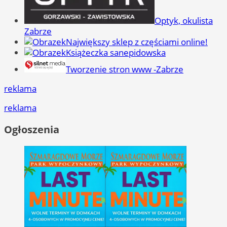
Optyk, okulista
Zabrze
Największy sklep z częściami online!
Książeczka sanepidowska
Tworzenie stron www -Zabrze
reklama
reklama
Ogłoszenia