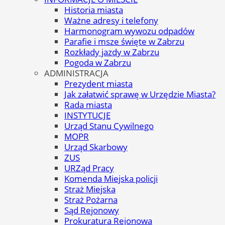
Historia miasta
Ważne adresy i telefony
Harmonogram wywozu odpadów
Parafie i msze święte w Zabrzu
Rozkłady jazdy w Zabrzu
Pogoda w Zabrzu
ADMINISTRACJA
Prezydent miasta
Jak załatwić sprawę w Urzędzie Miasta?
Rada miasta
INSTYTUCJE
Urząd Stanu Cywilnego
MOPR
Urząd Skarbowy
ZUS
URZąd Pracy
Komenda Miejska policji
Straż Miejska
Straż Pożarna
Sąd Rejonowy
Prokuratura Rejonowa