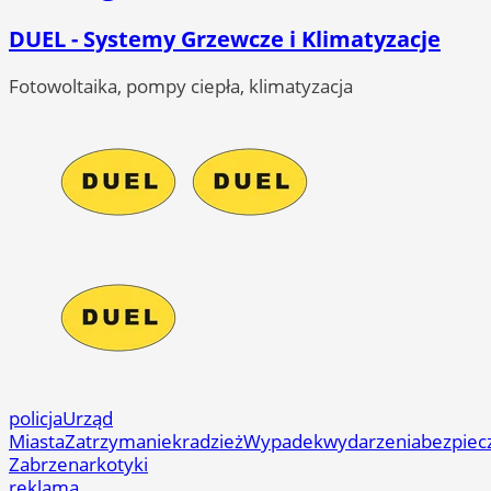
DUEL - Systemy Grzewcze i Klimatyzacje
Fotowoltaika, pompy ciepła, klimatyzacja
policja
Urząd
Miasta
Zatrzymanie
kradzież
Wypadek
wydarzenia
bezpiec
Zabrze
narkotyki
reklama