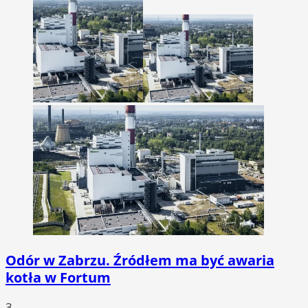
Odór w Zabrzu. Źródłem ma być awaria
kotła w Fortum
3