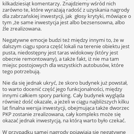
kilkadziesiąt komentarzy. Znajdziemy wśród nich
zarówno te, które wyrażają radość z uzyskania nagrody
dla zabrzańskiej inwestycji, jak głosy krytyki, mówiące o
tym ,że same inwestycja jest albo bezsensowna, albo
źle zrealizowana.
Negatywne emocje budzi też między innymi to, że w
dalszym ciągu spora część lokali na terenie obiektu jest
pusta, niedostępny jest taras widokowy (który jest
obecnie remontowany), a także fakt, iż nie ma tam
miejsc postojowych dla wszystkich autobusów, które
tego potrzebują.
Nie da się jednak ukryć, że skoro budynek już powstał,
to warto docenić część jego funkcjonalności, między
innymi całkiem spory parking. Cały budynek wygląda
również dość okazale, a jeżeli w ciągu najbliższych kilku
lat finalna wersja inwestycji, obejmująca także dworzec
PKP zostanie zrealizowana, cały kompleks może się
okazać jednak inwestycją, na którą warto było czekać.
W przypadku samej nagrody pojawiają się negatywne