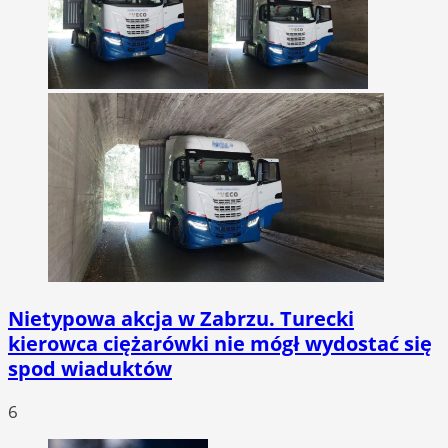
Nietypowa akcja w Zabrzu. Turecki
kierowca ciężarówki nie mógł wydostać się
spod wiaduktów
6