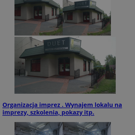
VISITOR_PRIVACY_METADATA
5 miesięcy 4
YouTube
tygodnie
.youtube.com
Organizacja imprez . Wynajem lokalu na
imprezy, szkolenia, pokazy itp.