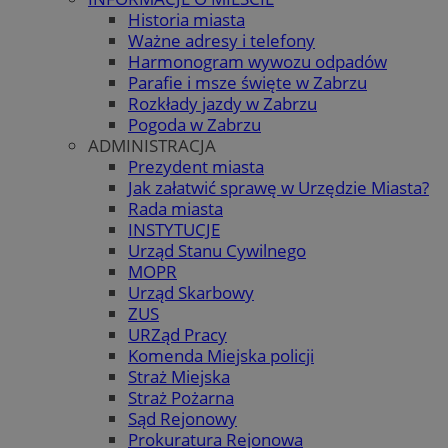
Historia miasta
Ważne adresy i telefony
Harmonogram wywozu odpadów
Parafie i msze święte w Zabrzu
Rozkłady jazdy w Zabrzu
Pogoda w Zabrzu
ADMINISTRACJA
Prezydent miasta
Jak załatwić sprawę w Urzędzie Miasta?
Rada miasta
INSTYTUCJE
Urząd Stanu Cywilnego
MOPR
Urząd Skarbowy
ZUS
URZąd Pracy
Komenda Miejska policji
Straż Miejska
Straż Pożarna
Sąd Rejonowy
Prokuratura Rejonowa