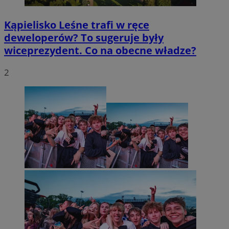
Kąpielisko Leśne trafi w ręce
deweloperów? To sugeruje były
wiceprezydent. Co na obecne władze?
2