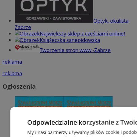
Optyk, okulista
Zabrze
Największy sklep z częściami online!
Książeczka sanepidowska
Tworzenie stron www -Zabrze
reklama
reklama
Ogłoszenia
Odpowiedzialne korzystanie z Twoi
My i nasi partnerzy używamy plików cookie i podob