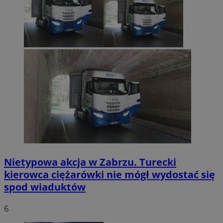
Nietypowa akcja w Zabrzu. Turecki
kierowca ciężarówki nie mógł wydostać się
spod wiaduktów
6