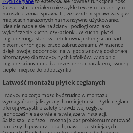
Płytki ceglane
to estetyka, ale również funkcjonalność.
Cegła jest materiałem niezwykle trwałym i odpornym
na uszkodzenia. Sprawia to, że świetnie sprawdza się w
miejscach narażonych na intensywne użytkowanie.
Idealnie nadaje się na ściany i podłogi oraz jako
wykończenie kuchni czy łazienki. W kuchni płytki
ceglane mogą stanowić efektowną osłonę ścian nad
blatem, chroniąc je przed zabrudzeniami. W łazience
dzięki swojej odporności na wilgoć stanowią doskonałą
alternatywę dla tradycyjnych kafelków. W salonie
ceglane ściany dodadzą przestrzeni charakteru, tworząc
ciepłe miejsce do odpoczynku.
Łatwość montażu płytek ceglanych
Tradycyjna cegła może być trudna w montażu i
wymagać specjalistycznych umiejętności. Płytki ceglane
oferują wszystkie zalety prawdziwej cegły, a
jednocześnie są o wiele łatwiejsze w instalacji.
Są lżejsze i cieńsze – można je bez problemu montować
na różnych powierzchniach, nawet na istniejących
ścianach. Dzięki temu płytki ceglane są dostępne w