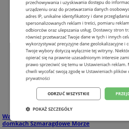
przechowywania i uzyskiwania dostępu do informac
urządzeniu oraz do przetwarzania danych osobowych
adres IP, unikalne identyfikatory i dane przeglądani
spersonalizowanych reklam i treści, pomiaru reklam i
odbiorców oraz ulepszania usług.
Dostawcy stron tr
również przetwarzać Twoje dane w tych i innych cel
wykorzystywać precyzyjne dane geolokalizacyjne i c
Twoje wybory dotyczą wyłącznie tej witryny. Niekt
opierać się na prawnie uzasadnionym interesie zami
prawo sprzeciwić się temu w
Ustawieniach reklam
.
chwili wycofać swoją zgodę w
Ustawieniach plików 
prywatności
ODRZUĆ WSZYSTKIE
PRZEJ
POKAŻ SZCZEGÓŁY
Wakacyjny wypoczynek nad Bałtykiem w
Niezbędne
Wydajność
Targetowani
domkach Szmaragdowe Morze