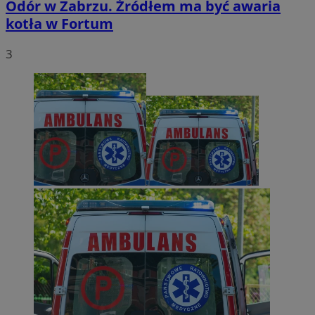
Odór w Zabrzu. Źródłem ma być awaria
kotła w Fortum
3