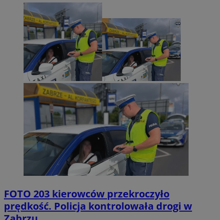
FOTO
203 kierowców przekroczyło
prędkość. Policja kontrolowała drogi w
Zabrzu