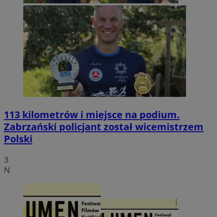
113 kilometrów i miejsce na podium.
Zabrzański policjant został wicemistrzem
Polski
3
N