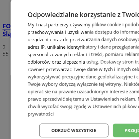
Odpowiedzialne korzystanie z Twoi
My i nasi partnerzy używamy plików cookie i podob
FOTO
Tłumy przed Areną Zabrze. Za nami
przechowywania i uzyskiwania dostępu do informac
Śląska Scena Letnia z gwiazdami rapu!
urządzeniu oraz do przetwarzania danych osobowych
2
adres IP, unikalne identyfikatory i dane przeglądani
55
spersonalizowanych reklam i treści, pomiaru reklam i
odbiorców oraz ulepszania usług.
Dostawcy stron tr
również przetwarzać Twoje dane w tych i innych cel
wykorzystywać precyzyjne dane geolokalizacyjne i c
Twoje wybory dotyczą wyłącznie tej witryny. Niekt
opierać się na prawnie uzasadnionym interesie zami
prawo sprzeciwić się temu w
Ustawieniach reklam
.
chwili wycofać swoją zgodę w
Ustawieniach plików 
prywatności
ODRZUĆ WSZYSTKIE
PRZEJ