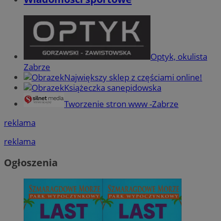
CookieScriptConsent
4 tygodnie 2 dn
CookieScript
zabrze.com.pl
Optyk, okulista
Zabrze
Największy sklep z częściami online!
Książeczka sanepidowska
Tworzenie stron www -Zabrze
VISITOR_PRIVACY_METADATA
5 miesięcy 4
YouTube
reklama
tygodnie
.youtube.com
reklama
Ogłoszenia