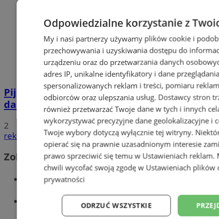
Odpowiedzialne korzystanie z Twoi
My i nasi partnerzy używamy plików cookie i podob
przechowywania i uzyskiwania dostępu do informac
urządzeniu oraz do przetwarzania danych osobowych
adres IP, unikalne identyfikatory i dane przeglądani
spersonalizowanych reklam i treści, pomiaru reklam i
Pijana 32-latka z zakazem prowadzenia
odbiorców oraz ulepszania usług.
Dostawcy stron tr
dachowała na DK 88 w Zabrzu
również przetwarzać Twoje dane w tych i innych cel
wykorzystywać precyzyjne dane geolokalizacyjne i c
2
Twoje wybory dotyczą wyłącznie tej witryny. Niekt
reklama
opierać się na prawnie uzasadnionym interesie zami
Zobacz również
prawo sprzeciwić się temu w
Ustawieniach reklam
.
chwili wycofać swoją zgodę w
Ustawieniach plików 
Wiadomości kryminalne w Zabrzu
prywatności
Wiadomości lokalne
ODRZUĆ WSZYSTKIE
PRZEJ