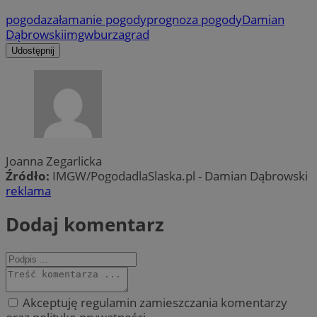
pogoda
załamanie pogody
prognoza pogody
Damian
Dąbrowski
imgw
burza
grad
Udostępnij
Joanna Zegarlicka
Źródło:
IMGW/PogodadlaSlaska.pl - Damian Dąbrowski
reklama
Dodaj komentarz
Akceptuję regulamin zamieszczania komentarzy