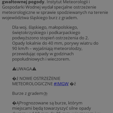
gwałtownej pogody
. Instytut Meteorologii i
Gospodarki Wodnej wydał specjalne ostrzeżenie
meteorologiczne w sprawie spodziewanych na terenie
województwa śląskiego burz z gradem.
Dla woj. śląskiego, małopolskiego,
świętokrzyskiego i podkarpackiego
podwyższono stopień ostrzeżenia do 2.
Opady lokalnie do 40 mm, porywy wiatru do
90 km/h – wyjaśniają meteorolodzy,
przewidując opady w godzinach
popołudniowych i wieczorem.
⚠️UWAGA⚠️
�ź️ NOWE OSTRZEŻENIE
METEOROLOGICZNE
#IMGW
�ź️
Burze z gradem⛈️
�Ą️Prognozowane są burze, którym
miejscami będą towarzyszyć silne opady