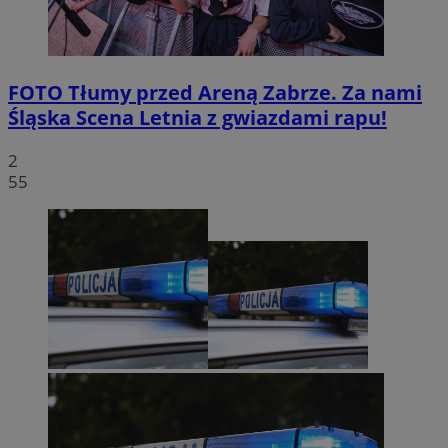
FOTO
Tłumy przed Areną Zabrze. Za nami
Śląska Scena Letnia z gwiazdami rapu!
2
55