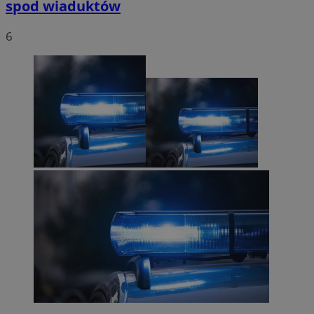
spod wiaduktów
6