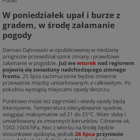
Polski.
W poniedziałek upał i burze z
gradem, w środę załamanie
pogody
Damian Dąbrowski w opublikowanej w niedzielę
prognozie przewidział spore zmiany i prawdziwe
załamanie w pogodzie.
Już we
wtorek
nad regionem
pojawią się zwiastuny nadchodzącego zimnego
frontu
. 25 lipca zachmurzenie będzie zmienne
przeważnie między umiarkowanym a całkowitym. Po
południu wystąpią miejscami opady deszczu.
Punktowo może też zagrzmieć i wtedy opady będą
intensywne. Temperatura zdecydowanie spadnie,
osiągając maksymalnie od 21 do 25°C. Wiatr słaby i
umiarkowany ze zmiennych kierunków. Ciśnienie ok.
1002-1004 hPa. Noc z wtorku na środę będzie
stosunkowo spokojna, jednak
26 lipca
przyniesie