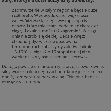
aurę, której nie doświadczyliśmy od wiosny
.
Zachmurzenie w całym regionie będzie duże
i całkowite. W zdecydowanej większości
województwa śląskiego wystąpią opady
deszcz, które miejscami będą mieć charakter
ciągły. Lokalnie może też zagrzmieć. W ciągu
dnia nie zrobi się cieplej. Będzie wręcz
chłodno, gdyż w czasie opadów na
termometrach zobaczymy zaledwie około
13-15°C, a więc aż o 15 stopni mniej niż w
weekend! – wyjaśnia Damian Dąbrowski.
Do tego powieje umiarkowany, a przejściowo również
silny wiatr z północnego zachodu, który jeszcze nieco
obniży temperaturę odczuwalną. Ciśnienie będzie
rosnąc do 1011 hPa.