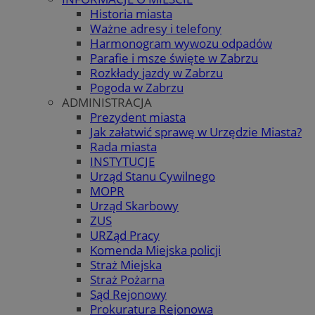
Historia miasta
Ważne adresy i telefony
Harmonogram wywozu odpadów
Parafie i msze święte w Zabrzu
Rozkłady jazdy w Zabrzu
Pogoda w Zabrzu
ADMINISTRACJA
Prezydent miasta
Jak załatwić sprawę w Urzędzie Miasta?
Rada miasta
INSTYTUCJE
Urząd Stanu Cywilnego
MOPR
Urząd Skarbowy
ZUS
URZąd Pracy
Komenda Miejska policji
Straż Miejska
Straż Pożarna
Sąd Rejonowy
Prokuratura Rejonowa