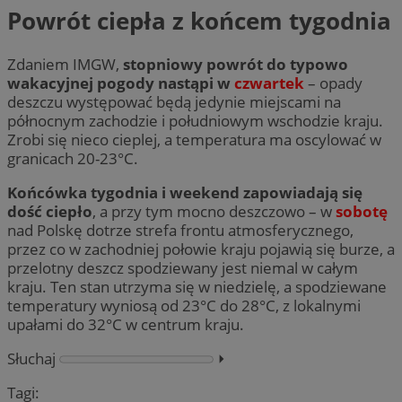
Powrót ciepła z końcem tygodnia
Zdaniem IMGW,
stopniowy powrót do typowo
wakacyjnej pogody nastąpi w
czwartek
– opady
deszczu występować będą jedynie miejscami na
północnym zachodzie i południowym wschodzie kraju.
Zrobi się nieco cieplej, a temperatura ma oscylować w
granicach 20-23°C.
Końcówka tygodnia i weekend zapowiadają się
dość ciepło
, a przy tym mocno deszczowo – w
sobotę
nad Polskę dotrze strefa frontu atmosferycznego,
przez co w zachodniej połowie kraju pojawią się burze, a
przelotny deszcz spodziewany jest niemal w całym
kraju. Ten stan utrzyma się w niedzielę, a spodziewane
temperatury wyniosą od 23°C do 28°C, z lokalnymi
upałami do 32°C w centrum kraju.
Słuchaj
⏵︎
Tagi: