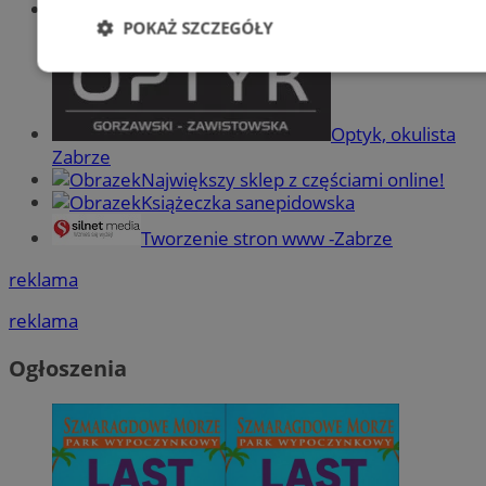
Wiadomości sportowe
POKAŻ SZCZEGÓŁY
Niezbędne
Wydajność
Targetowani
Optyk, okulista
Zabrze
Niesklasyfikowane
Największy sklep z częściami online!
Książeczka sanepidowska
Tworzenie stron www -Zabrze
reklama
Niezbędne
Wydajność
Targetowanie
Funkcjonalno
reklama
Niezbędne pliki cookie umożliwiają korzystanie z podstawowych fun
Ogłoszenia
takich jak logowanie użytkownika i zarządzanie kontem. Bez niezb
można prawidłowo korzystać ze strony internetowej.
Provider
/
Okres
Nazwa
Domena
przechowywani
SessID
zabrze.com.pl
1 rok