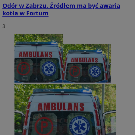
Odór w Zabrzu. Źródłem ma być awaria
kotła w Fortum
3