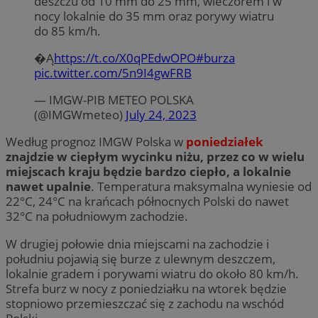
deszczu od 10 mm do 25 mm, wieczorem i w
nocy lokalnie do 35 mm oraz porywy wiatru
do 85 km/h.
�Ą️
https://t.co/X0qPEdwOPO
#burza
pic.twitter.com/5n9I4gwFRB
— IMGW-PIB METEO POLSKA
(@IMGWmeteo)
July 24, 2023
Według prognoz IMGW Polska w
poniedziałek
znajdzie w ciepłym wycinku niżu, przez co w wielu
miejscach kraju będzie bardzo ciepło, a lokalnie
nawet upalnie
. Temperatura maksymalna wyniesie od
22°C, 24°C na krańcach północnych Polski do nawet
32°C na południowym zachodzie.
W drugiej połowie dnia miejscami na zachodzie i
południu pojawią się burze z ulewnym deszczem,
lokalnie gradem i porywami wiatru do około 80 km/h.
Strefa burz w nocy z poniedziałku na wtorek będzie
stopniowo przemieszczać się z zachodu na wschód