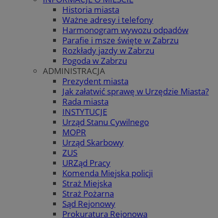
Historia miasta
Ważne adresy i telefony
Harmonogram wywozu odpadów
Parafie i msze święte w Zabrzu
Rozkłady jazdy w Zabrzu
Pogoda w Zabrzu
ADMINISTRACJA
Prezydent miasta
Jak załatwić sprawę w Urzędzie Miasta?
Rada miasta
INSTYTUCJE
Urząd Stanu Cywilnego
MOPR
Urząd Skarbowy
ZUS
URZąd Pracy
Komenda Miejska policji
Straż Miejska
Straż Pożarna
Sąd Rejonowy
Prokuratura Rejonowa