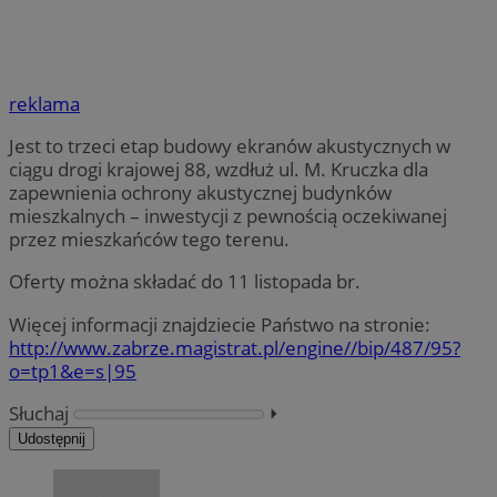
reklama
Jest to trzeci etap budowy ekranów akustycznych w
ciągu drogi krajowej 88, wzdłuż ul. M. Kruczka dla
zapewnienia ochrony akustycznej budynków
mieszkalnych – inwestycji z pewnością oczekiwanej
przez mieszkańców tego terenu.
Oferty można składać do 11 listopada br.
Więcej informacji znajdziecie Państwo na stronie:
http://www.zabrze.magistrat.pl/engine//bip/487/95?
o=tp1&e=s|95
Słuchaj
⏵︎
Udostępnij