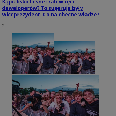
Kąpielisko Leśne trafi w ręce
deweloperów? To sugeruje były
wiceprezydent. Co na obecne władze?
2