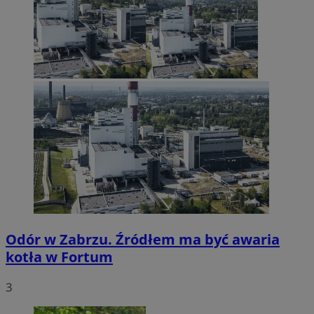
Odór w Zabrzu. Źródłem ma być awaria
kotła w Fortum
3