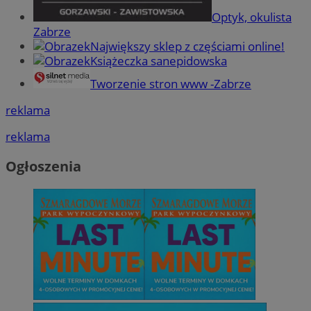
Optyk, okulista
Zabrze
Największy sklep z częściami online!
Książeczka sanepidowska
Tworzenie stron www -Zabrze
reklama
reklama
Ogłoszenia