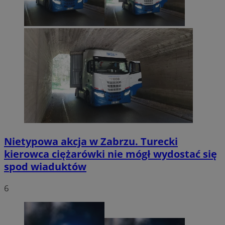
Nietypowa akcja w Zabrzu. Turecki
kierowca ciężarówki nie mógł wydostać się
spod wiaduktów
6