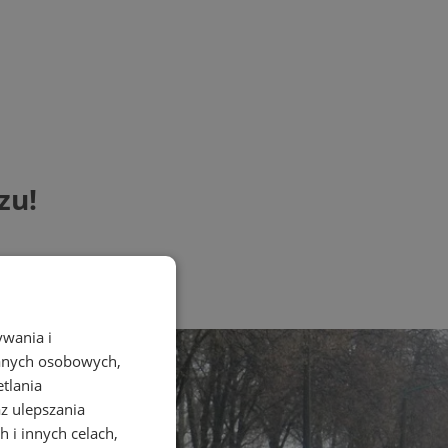
zu!
ywania i
danych osobowych,
etlania
az ulepszania
 i innych celach,