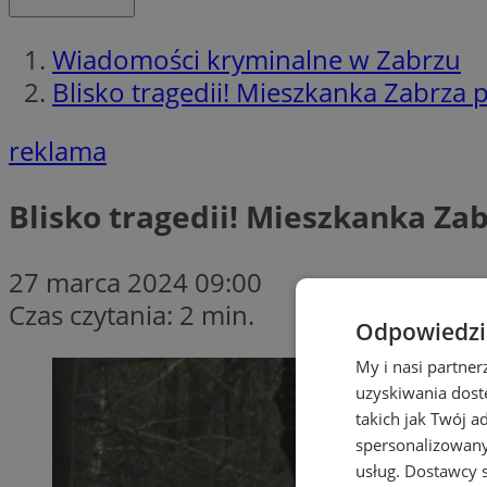
Wiadomości kryminalne w Zabrzu
Blisko tragedii! Mieszkanka Zabrza
reklama
Blisko tragedii! Mieszkanka Za
27 marca 2024 09:00
Czas czytania: 2 min.
Odpowiedzia
My i nasi partne
uzyskiwania dost
takich jak Twój a
spersonalizowanyc
usług.
Dostawcy s