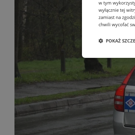
w tym wykorzysty
wyłącznie tej wi
zamiast na zgodz
chwili wycofać s
POKAŻ SZCZ
Niezbędne
Ni
Niezbędne pliki cook
zarządzanie kontem. 
Nazwa