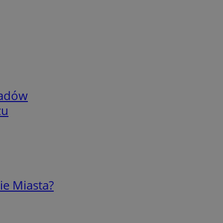
adów
zu
ie Miasta?