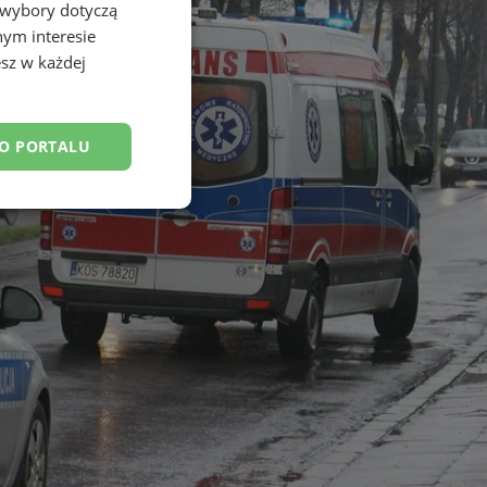
 wybory dotyczą
nym interesie
sz w każdej
DO PORTALU
esklasyfikowane
ane
owanie użytkownika i
j.