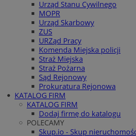
Urząd Stanu Cywilnego
MOPR
Urząd Skarbowy
ZUS
URZąd Pracy
Komenda Miejska policji
Straż Miejska
Straż Pożarna
Sąd Rejonowy
Prokuratura Rejonowa
KATALOG FIRM
KATALOG FIRM
Dodaj firmę do katalogu
POLECAMY
Skup.io - Skup nieruchomośc