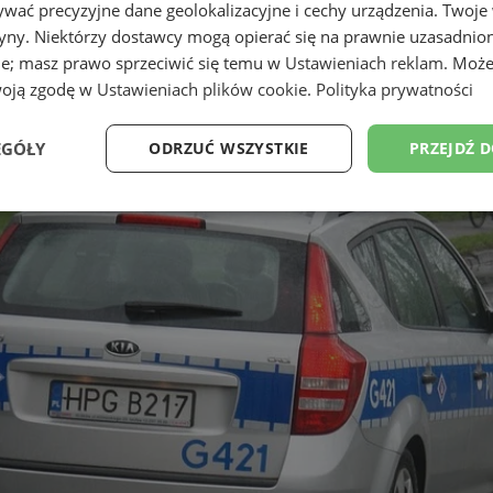
wać precyzyjne dane geolokalizacyjne i cechy urządzenia. Twoje
tryny. Niektórzy dostawcy mogą opierać się na prawnie uzasadnio
ie; masz prawo sprzeciwić się temu w
Ustawieniach reklam
. Może
woją zgodę w
Ustawieniach plików cookie
.
Polityka prywatności
EGÓŁY
ODRZUĆ WSZYSTKIE
PRZEJDŹ 
Wydajność
Targetowanie
Funkcjonalność
Ni
ezbędne
Wydajność
Targetowanie
Funkcjonalność
Niesklasyfikow
ie umożliwiają korzystanie z podstawowych funkcji strony internetowej, takich jak log
Bez niezbędnych plików cookie nie można prawidłowo korzystać ze strony internetowe
Provider
/
Okres
Opis
Domena
przechowywania