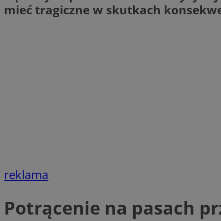
mieć tragiczne w skutkach konsekwe
Nazwa
Nazwa
ustat_xq6z219uw9
Nazwa
__Secure-YNID
_clck
__gads
FCCDCF
MUID
__eoi
ANONCHK
_clsk
test_cookie
_ga_NBM6HFESG6
reklama
_fbp
OAID
Potrącenie na pasach pr
MR