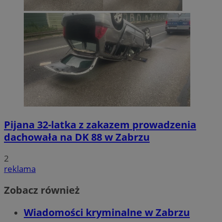
Pijana 32-latka z zakazem prowadzenia
dachowała na DK 88 w Zabrzu
2
reklama
Zobacz również
Wiadomości kryminalne w Zabrzu