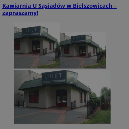
Kawiarnia U Sąsiadów w Bielszowicach –
zapraszamy!
CookieScriptConsent
4 tygodnie 2 dn
CookieScript
zabrze.com.pl
VISITOR_PRIVACY_METADATA
5 miesięcy 4
YouTube
tygodnie
.youtube.com