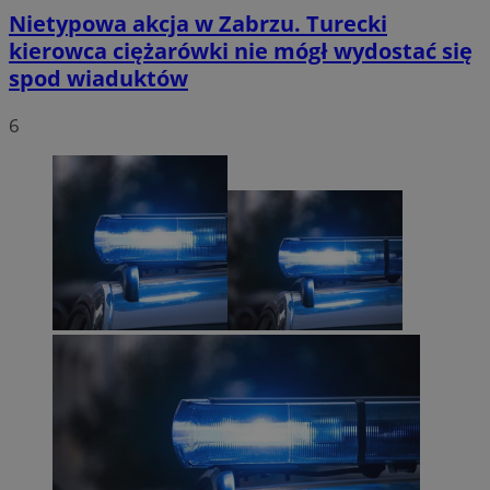
Nietypowa akcja w Zabrzu. Turecki
kierowca ciężarówki nie mógł wydostać się
spod wiaduktów
6