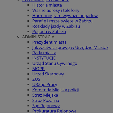
Historia miasta
Ważne adresy i telefony
Harmonogram wywozu odpadów
Parafie i msze święte w Zabrzu
Rozkłady jazdy w Zabrzu
Pogoda w Zabrzu
ADMINISTRACJA
Prezydent miasta
Jak załatwić sprawę w Urzędzie Miasta?
Rada miasta
INSTYTUCJE
Urząd Stanu Cywilnego
MOPR
Urząd Skarbowy
ZUS
URZąd Pracy
Komenda Miejska policji
Straż Miejska
Straż Pożarna
Sąd Rejonowy
Prokuratura Rejonowa