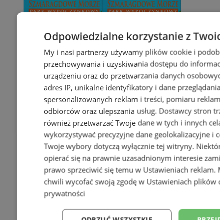
Odpowiedzialne korzystanie z Twoi
My i nasi partnerzy używamy plików cookie i podob
przechowywania i uzyskiwania dostępu do informac
urządzeniu oraz do przetwarzania danych osobowych
adres IP, unikalne identyfikatory i dane przeglądani
spersonalizowanych reklam i treści, pomiaru reklam i
odbiorców oraz ulepszania usług.
Dostawcy stron tr
również przetwarzać Twoje dane w tych i innych cel
wykorzystywać precyzyjne dane geolokalizacyjne i c
Twoje wybory dotyczą wyłącznie tej witryny. Niekt
opierać się na prawnie uzasadnionym interesie zami
prawo sprzeciwić się temu w
Ustawieniach reklam
.
chwili wycofać swoją zgodę w
Ustawieniach plików 
prywatności
ODRZUĆ WSZYSTKIE
PRZEJ