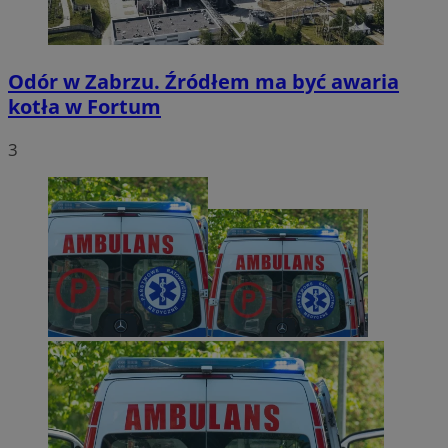
Odór w Zabrzu. Źródłem ma być awaria
kotła w Fortum
3