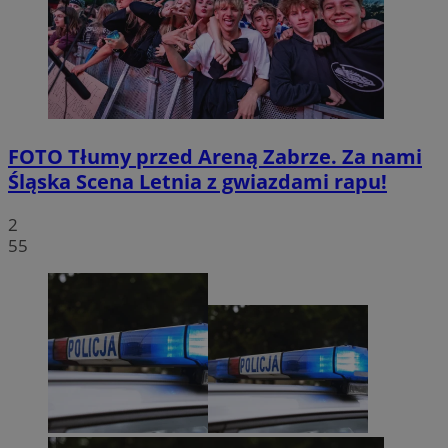
FOTO
Tłumy przed Areną Zabrze. Za nami
Śląska Scena Letnia z gwiazdami rapu!
2
55