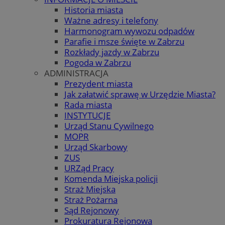
Historia miasta
Ważne adresy i telefony
Harmonogram wywozu odpadów
Parafie i msze święte w Zabrzu
Rozkłady jazdy w Zabrzu
Pogoda w Zabrzu
ADMINISTRACJA
Prezydent miasta
Jak załatwić sprawę w Urzędzie Miasta?
Rada miasta
INSTYTUCJE
Urząd Stanu Cywilnego
MOPR
Urząd Skarbowy
ZUS
URZąd Pracy
Komenda Miejska policji
Straż Miejska
Straż Pożarna
Sąd Rejonowy
Prokuratura Rejonowa