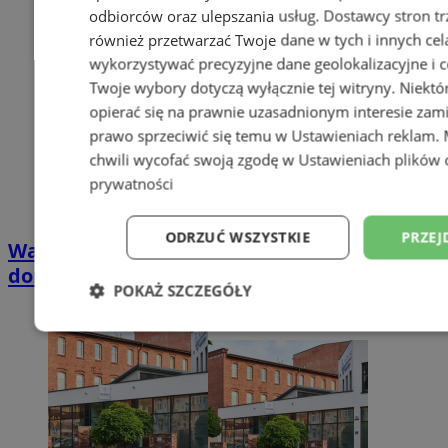
odbiorców oraz ulepszania usług.
Dostawcy stron tr
również przetwarzać Twoje dane w tych i innych cel
wykorzystywać precyzyjne dane geolokalizacyjne i c
Twoje wybory dotyczą wyłącznie tej witryny. Niekt
opierać się na prawnie uzasadnionym interesie zami
prawo sprzeciwić się temu w
Ustawieniach reklam
.
chwili wycofać swoją zgodę w
Ustawieniach plików 
prywatności
ODRZUĆ WSZYSTKIE
PRZEJ
Wakacyjny wypoczynek nad Bałtykiem w
domkach Szmaragdowe Morze
POKAŻ SZCZEGÓŁY
Niezbędne
Wydajność
Targetowani
Niesklasyfikowane