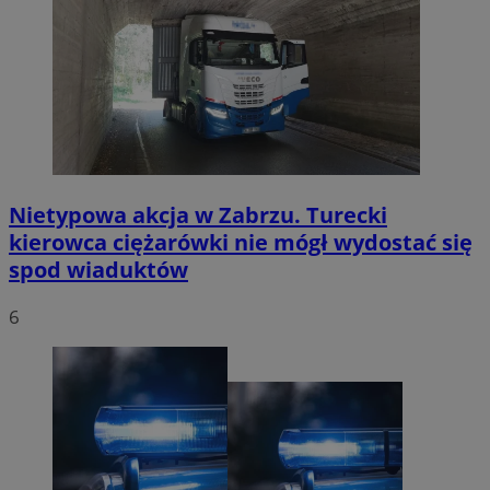
Nietypowa akcja w Zabrzu. Turecki
kierowca ciężarówki nie mógł wydostać się
spod wiaduktów
6