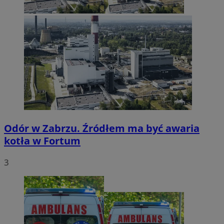
Odór w Zabrzu. Źródłem ma być awaria
kotła w Fortum
3