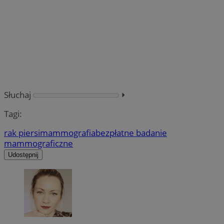
Słuchaj
⏵︎
Tagi:
rak piersi
mammografia
bezpłatne badanie
mammograficzne
Udostępnij