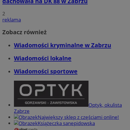
dachowała na DK 88 w Zabrzu
2
reklama
Zobacz również
Wiadomości kryminalne w Zabrzu
Wiadomości lokalne
Wiadomości sportowe
Optyk, okulista
Zabrze
Największy sklep z częściami online!
Książeczka sanepidowska