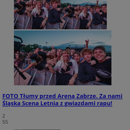
FOTO
Tłumy przed Areną Zabrze. Za nami
Śląska Scena Letnia z gwiazdami rapu!
2
55