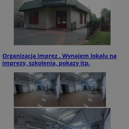
VISITOR_PRIVACY_METADATA
5 miesięcy 4
YouTube
tygodnie
.youtube.com
Organizacja imprez . Wynajem lokalu na
imprezy, szkolenia, pokazy itp.