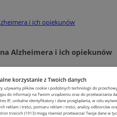
Alzheimera i ich opiekunów
h na Alzheimera i ich opiekunów
lne korzystanie z Twoich danych
rzy używamy plików cookie i podobnych technologii do przechow
ępu do informacji na Twoim urządzeniu oraz do przetwarzania 
dres IP, unikalne identyfikatory i dane przeglądania, w celu wyświ
żniejszych wyzwań zdrowotnych starzeją
h reklam i treści, pomiaru reklam i treści, analizy odbiorców or
 ich rodziny i opiekunowie. Od kilku mie
tron trzecich (1913)
mogą również przetwarzać Twoje dane w tych