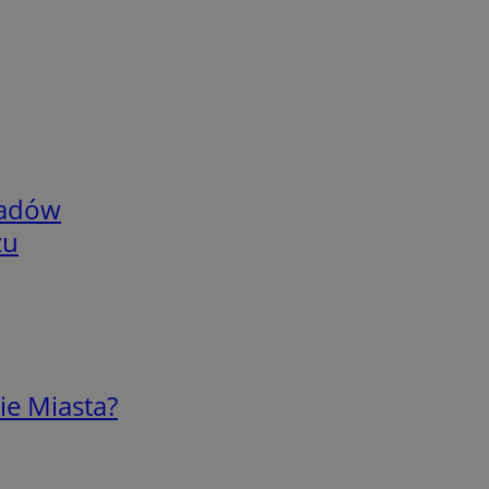
adów
zu
ie Miasta?