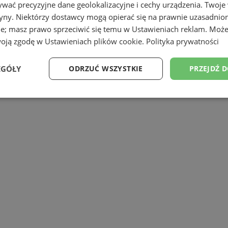
łatna infolinia „Helpline” – 800 201 80
wać precyzyjne dane geolokalizacyjne i cechy urządzenia. Twoje
 Alzheimer Polska. Projekt powstał z m
tryny. Niektórzy dostawcy mogą opierać się na prawnie uzasadnio
ie; masz prawo sprzeciwić się temu w
Ustawieniach reklam
. Może
e, a także o ich bliskich.
woją zgodę w
Ustawieniach plików cookie
.
Polityka prywatności
EGÓŁY
ODRZUĆ WSZYSTKIE
PRZEJDŹ 
Wydajność
Targetowanie
Funkcjonalność
Ni
ezbędne
Wydajność
Targetowanie
Funkcjonalność
Niesklasyfikow
ie umożliwiają korzystanie z podstawowych funkcji strony internetowej, takich jak log
Bez niezbędnych plików cookie nie można prawidłowo korzystać ze strony internetowe
Provider
/
Okres
Opis
Domena
przechowywania