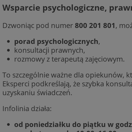
Wsparcie psychologiczne, praw
Nazwa
Nazwa
ustat_xq6z219uw9
Nazwa
Dzwoniąc pod numer
800 201 801
, moż
__Secure-YNID
_clck
__gads
porad psychologicznych
,
FCCDCF
MUID
konsultacji prawnych,
rozmowy z terapeutą zajęciowym.
__eoi
To szczególnie ważne dla opiekunów, kt
ANONCHK
_clsk
Eksperci podkreślają, że szybka konsu
uzyskaniu świadczeń.
test_cookie
_ga_NBM6HFESG6
Infolinia działa:
_fbp
OAID
od poniedziałku do piątku w godz
MR