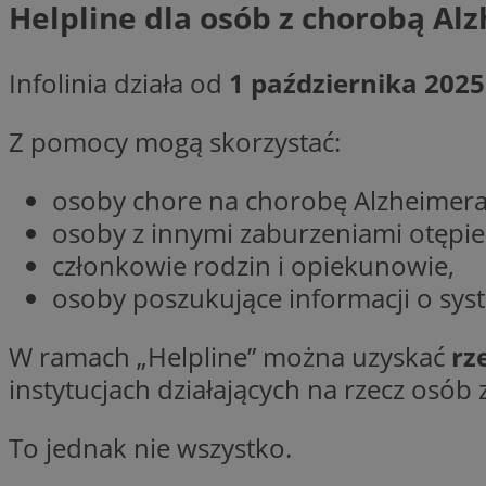
Helpline dla osób z chorobą Al
SessID
QeSessID
Infolinia działa od
1 października 2025
MvSessID
__cf_bm
Z pomocy mogą skorzystać:
__cf_bm
osoby chore na chorobę Alzheimera
osoby z innymi zaburzeniami otępi
członkowie rodzin i opiekunowie,
CookieScriptConse
osoby poszukujące informacji o sys
VISITOR_PRIVACY_
W ramach „Helpline” można uzyskać
rz
instytucjach działających na rzecz osób
To jednak nie wszystko.