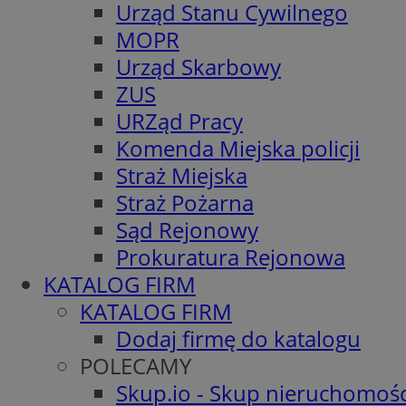
Urząd Stanu Cywilnego
MOPR
Urząd Skarbowy
ZUS
URZąd Pracy
Komenda Miejska policji
Straż Miejska
Straż Pożarna
Sąd Rejonowy
Prokuratura Rejonowa
KATALOG FIRM
KATALOG FIRM
Dodaj firmę do katalogu
POLECAMY
Skup.io - Skup nieruchomośc