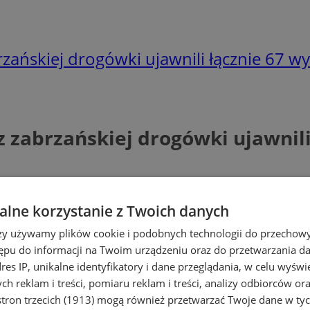
brzańskiej drogówki ujawnili łącznie 67 w
 z zabrzańskiej drogówki ujawnil
lne korzystanie z Twoich danych
rzy używamy plików cookie i podobnych technologii do przechow
ępu do informacji na Twoim urządzeniu oraz do przetwarzania 
dres IP, unikalne identyfikatory i dane przeglądania, w celu wyświ
h reklam i treści, pomiaru reklam i treści, analizy odbiorców or
tron trzecich (1913)
mogą również przetwarzać Twoje dane w tych