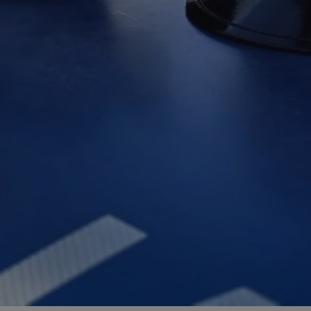
zabrze.com.pl
1 rok
Ten plik cookie przechowuje identyfik
zabrze.com.pl
1 rok
Ten plik cookie przechowuje identyfik
zabrze.com.pl
1 rok
Ten plik cookie przechowuje identyfik
29 minut 53
Ten plik cookie służy do rozróżniania
Cloudflare
sekundy
to korzystne dla strony internetowe
Inc.
umożliwia tworzenie ważnych rapor
.x.com
korzystania z jej witryny internetowe
29 minut 55
Ten plik cookie służy do rozróżniania
Cloudflare
sekund
to korzystne dla strony internetowe
Inc.
umożliwia tworzenie ważnych rapor
.twitter.com
korzystania z jej witryny internetowe
nt
4 tygodnie 2 dni
Ten plik cookie jest używany przez 
CookieScript
Script.com do zapamiętywania prefe
zabrze.com.pl
zgody użytkownika na pliki cookie. J
aby baner cookie Cookie-Script.com 
Google Privacy Policy
METADATA
5 miesięcy 4
Ten plik cookie przechowuje informa
YouTube
tygodnie
użytkownika oraz jego preferencjac
.youtube.com
prywatności podczas korzystania z wi
wybory dotyczące polityki prywatnoś
zgody, zapewniając ich przestrzegan
wizytach. Dzięki temu użytkownik 
konfigurować swoich preferencji, co
zgodność z regulacjami ochrony dan