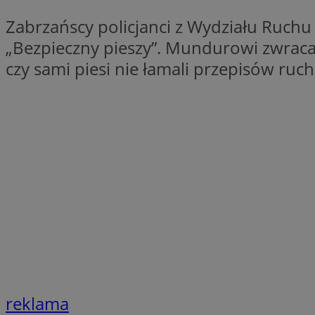
Nazwa
Zabrzańscy policjanci z Wydziału Ruchu
Nazwa
ustat_xq6z219uw9
„Bezpieczny pieszy”. Mundurowi zwraca
Nazwa
__Secure-YNID
_clck
czy sami piesi nie łamali przepisów ru
__gads
FCCDCF
MUID
__eoi
ANONCHK
_clsk
test_cookie
_ga_NBM6HFESG6
_fbp
OAID
reklama
MR