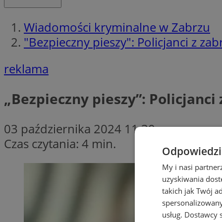
Wiadomości kryminalne w Zabrzu
"Bezpieczny pieszy": Policjanci z za
reklama
„Bezpieczny pieszy”: Policjanci
03 października 2024 11:30
Czas czytania: 4 min.
Odpowiedzia
My i nasi partne
uzyskiwania dost
takich jak Twój a
spersonalizowanyc
usług.
Dostawcy s