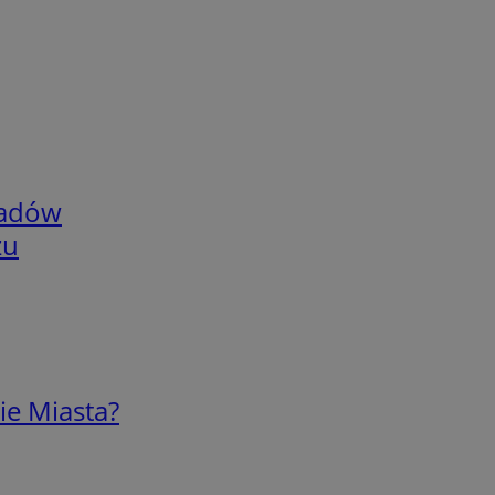
adów
zu
ie Miasta?