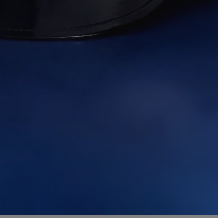
ator sesji.
ator sesji.
ator sesji.
 ludzi i botów. Jest
j, ponieważ
tów na temat
j.
 ludzi i botów. Jest
j, ponieważ
tów na temat
j.
usługę Cookie-
rencji dotyczących
est to konieczne,
działał poprawnie.
cje o zgodzie
h dotyczących
tryny. Rejestruje
ci i ustawień
ie w kolejnych
nie musi ponownie
 zwiększa wygodę i
ych.