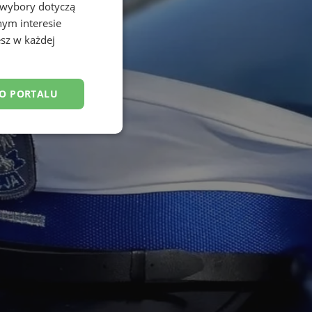
 wybory dotyczą
nym interesie
sz w każdej
DO PORTALU
esklasyfikowane
ane
owanie użytkownika i
j.