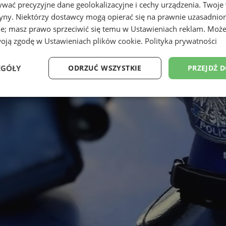
wać precyzyjne dane geolokalizacyjne i cechy urządzenia. Twoje
tryny. Niektórzy dostawcy mogą opierać się na prawnie uzasadnio
ie; masz prawo sprzeciwić się temu w
Ustawieniach reklam
. Może
woją zgodę w
Ustawieniach plików cookie
.
Polityka prywatności
EGÓŁY
ODRZUĆ WSZYSTKIE
PRZEJDŹ 
Wydajność
Targetowanie
Funkcjonalność
Ni
ezbędne
Wydajność
Targetowanie
Funkcjonalność
Niesklasyfikow
ie umożliwiają korzystanie z podstawowych funkcji strony internetowej, takich jak log
Bez niezbędnych plików cookie nie można prawidłowo korzystać ze strony internetowe
Provider
/
Okres
Opis
Domena
przechowywania