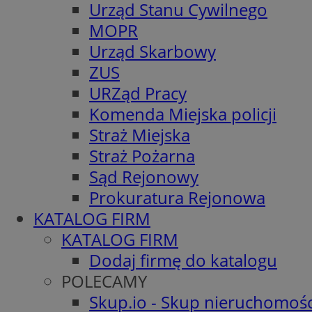
Urząd Stanu Cywilnego
MOPR
Urząd Skarbowy
ZUS
URZąd Pracy
Komenda Miejska policji
Straż Miejska
Straż Pożarna
Sąd Rejonowy
Prokuratura Rejonowa
KATALOG FIRM
KATALOG FIRM
Dodaj firmę do katalogu
POLECAMY
Skup.io - Skup nieruchomośc