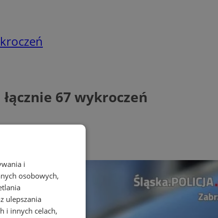
ykroczeń
i łącznie 67 wykroczeń
ywania i
danych osobowych,
etlania
az ulepszania
 i innych celach,