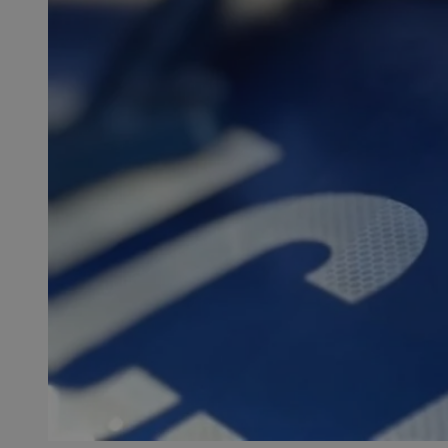
SessID
QeSessID
MvSessID
__cf_bm
__cf_bm
CookieScriptConse
VISITOR_PRIVACY_