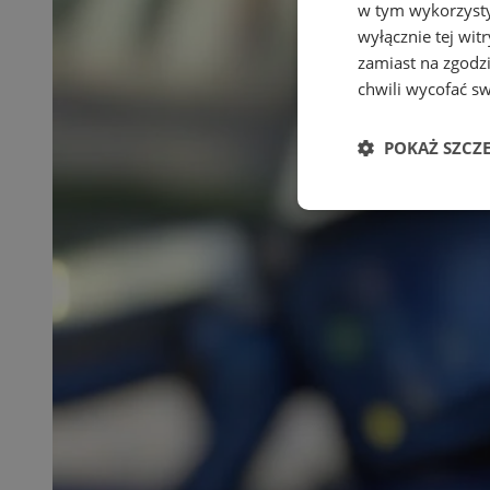
w tym wykorzysty
wyłącznie tej wi
zamiast na zgodz
chwili wycofać s
POKAŻ SZCZ
Niezbędne
Ni
Niezbędne pliki cook
zarządzanie kontem. 
Nazwa