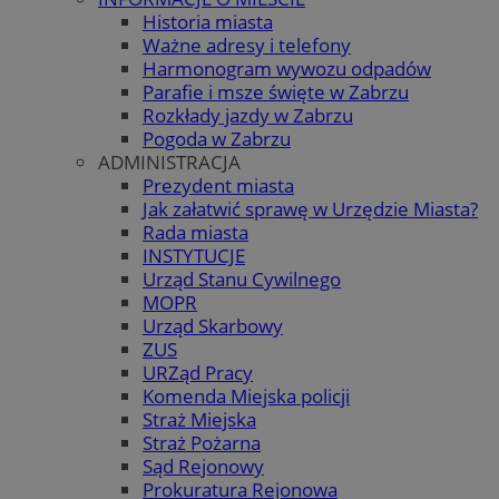
Historia miasta
Ważne adresy i telefony
Harmonogram wywozu odpadów
Parafie i msze święte w Zabrzu
Rozkłady jazdy w Zabrzu
Pogoda w Zabrzu
ADMINISTRACJA
Prezydent miasta
Jak załatwić sprawę w Urzędzie Miasta?
Rada miasta
INSTYTUCJE
Urząd Stanu Cywilnego
MOPR
Urząd Skarbowy
ZUS
URZąd Pracy
Komenda Miejska policji
Straż Miejska
Straż Pożarna
Sąd Rejonowy
Prokuratura Rejonowa