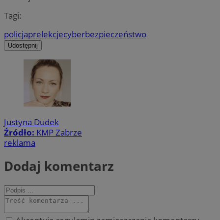
Tagi:
policja
prelekcje
cyberbezpieczeństwo
Udostępnij
Justyna Dudek
Źródło:
KMP Zabrze
reklama
Dodaj komentarz