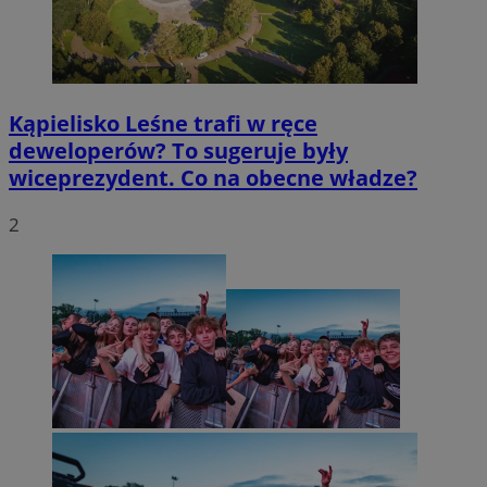
Kąpielisko Leśne trafi w ręce
deweloperów? To sugeruje były
wiceprezydent. Co na obecne władze?
2