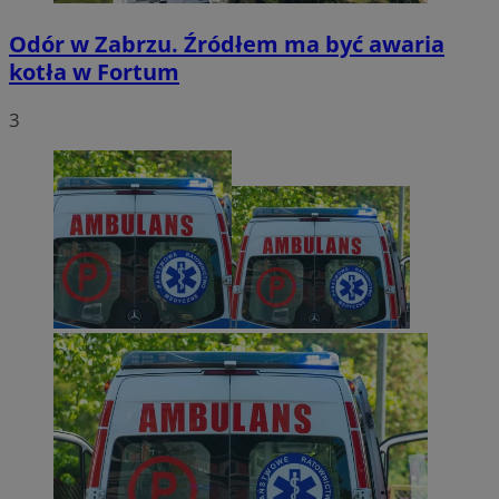
Odór w Zabrzu. Źródłem ma być awaria
kotła w Fortum
3