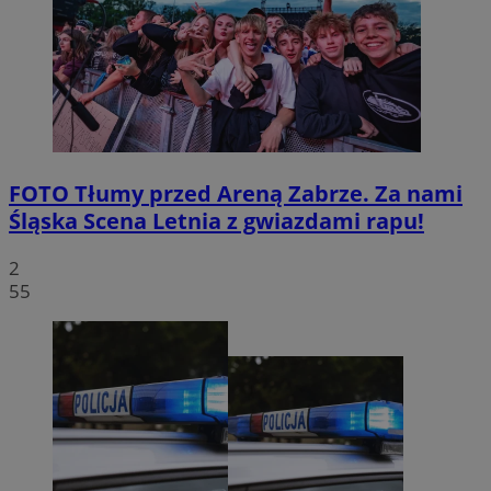
FOTO
Tłumy przed Areną Zabrze. Za nami
Śląska Scena Letnia z gwiazdami rapu!
2
55