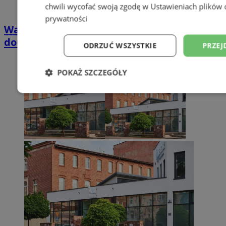
chwili wycofać swoją zgodę w
Ustawieniach plików 
prywatności
Wakacyjny wypoczynek nad Bałtykiem w
domkach Szmaragdowe Morze
ODRZUĆ WSZYSTKIE
PRZEJ
POKAŻ SZCZEGÓŁY
Niezbędne
Wydajność
Targetowani
Niesklasyfikowane
Niezbędne
Wydajność
Targetowanie
Funkcjonalno
Niezbędne pliki cookie umożliwiają korzystanie z podstawowych fun