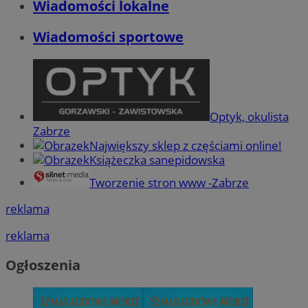
Wiadomości lokalne
Wiadomości sportowe
Optyk, okulista
Zabrze
Największy sklep z częściami online!
Książeczka sanepidowska
Tworzenie stron www -Zabrze
reklama
reklama
Ogłoszenia