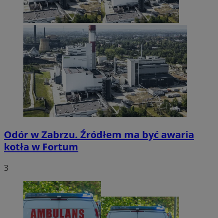
Odór w Zabrzu. Źródłem ma być awaria
kotła w Fortum
3