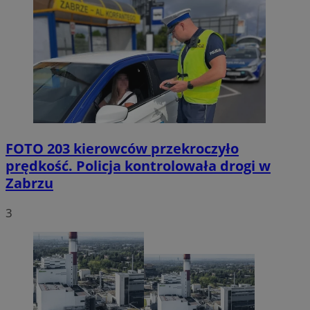
FOTO
203 kierowców przekroczyło
prędkość. Policja kontrolowała drogi w
Zabrzu
3