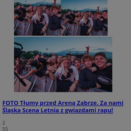
FOTO
Tłumy przed Areną Zabrze. Za nami
Śląska Scena Letnia z gwiazdami rapu!
2
55