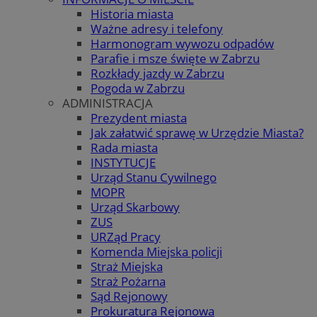
Historia miasta
Ważne adresy i telefony
Harmonogram wywozu odpadów
Parafie i msze święte w Zabrzu
Rozkłady jazdy w Zabrzu
Pogoda w Zabrzu
ADMINISTRACJA
Prezydent miasta
Jak załatwić sprawę w Urzędzie Miasta?
Rada miasta
INSTYTUCJE
Urząd Stanu Cywilnego
MOPR
Urząd Skarbowy
ZUS
URZąd Pracy
Komenda Miejska policji
Straż Miejska
Straż Pożarna
Sąd Rejonowy
Prokuratura Rejonowa