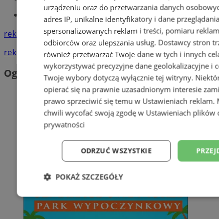
urządzeniu oraz do przetwarzania danych osobowych
Tworzenie stron www -Zabrze
adres IP, unikalne identyfikatory i dane przeglądani
spersonalizowanych reklam i treści, pomiaru reklam i
reklama
odbiorców oraz ulepszania usług.
Dostawcy stron tr
reklama
również przetwarzać Twoje dane w tych i innych cel
wykorzystywać precyzyjne dane geolokalizacyjne i c
Ogłoszenia
Twoje wybory dotyczą wyłącznie tej witryny. Niekt
opierać się na prawnie uzasadnionym interesie zami
prawo sprzeciwić się temu w
Ustawieniach reklam
.
chwili wycofać swoją zgodę w
Ustawieniach plików 
prywatności
ODRZUĆ WSZYSTKIE
PRZEJ
POKAŻ SZCZEGÓŁY
Niezbędne
Wydajność
Targetowani