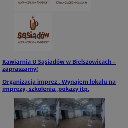
VISITOR_PRIVACY_METADATA
5 miesięcy 4
YouTube
tygodnie
.youtube.com
Kawiarnia U Sąsiadów w Bielszowicach –
zapraszamy!
Organizacja imprez . Wynajem lokalu na
imprezy, szkolenia, pokazy itp.