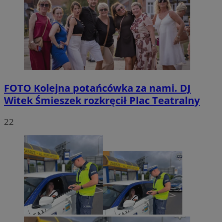
FOTO
Kolejna potańcówka za nami. DJ
Witek Śmieszek rozkręcił Plac Teatralny
22