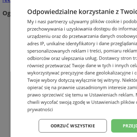
Odpowiedzialne korzystanie z Twoi
Ogłoszenia
My i nasi partnerzy używamy plików cookie i podob
przechowywania i uzyskiwania dostępu do informac
urządzeniu oraz do przetwarzania danych osobowych
adres IP, unikalne identyfikatory i dane przeglądani
spersonalizowanych reklam i treści, pomiaru reklam i
odbiorców oraz ulepszania usług.
Dostawcy stron tr
również przetwarzać Twoje dane w tych i innych cel
wykorzystywać precyzyjne dane geolokalizacyjne i c
Twoje wybory dotyczą wyłącznie tej witryny. Niekt
opierać się na prawnie uzasadnionym interesie zami
prawo sprzeciwić się temu w
Ustawieniach reklam
.
chwili wycofać swoją zgodę w
Ustawieniach plików 
prywatności
ODRZUĆ WSZYSTKIE
PRZEJ