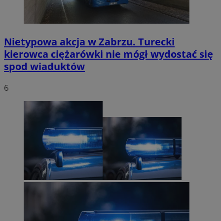
Nietypowa akcja w Zabrzu. Turecki
kierowca ciężarówki nie mógł wydostać się
spod wiaduktów
6