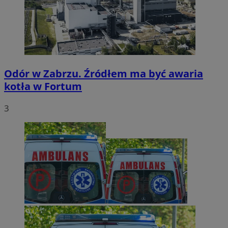
Odór w Zabrzu. Źródłem ma być awaria
kotła w Fortum
3