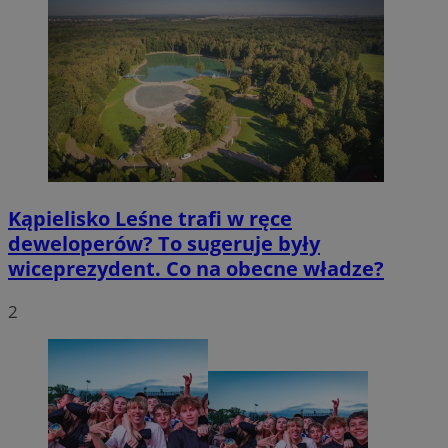
Kąpielisko Leśne trafi w ręce
deweloperów? To sugeruje były
wiceprezydent. Co na obecne władze?
2