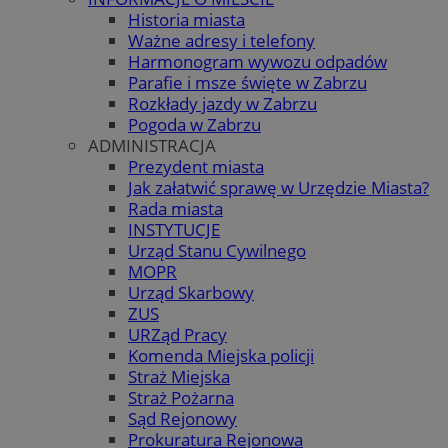
Historia miasta
Ważne adresy i telefony
Harmonogram wywozu odpadów
Parafie i msze święte w Zabrzu
Rozkłady jazdy w Zabrzu
Pogoda w Zabrzu
ADMINISTRACJA
Prezydent miasta
Jak załatwić sprawę w Urzędzie Miasta?
Rada miasta
INSTYTUCJE
Urząd Stanu Cywilnego
MOPR
Urząd Skarbowy
ZUS
URZąd Pracy
Komenda Miejska policji
Straż Miejska
Straż Pożarna
Sąd Rejonowy
Prokuratura Rejonowa