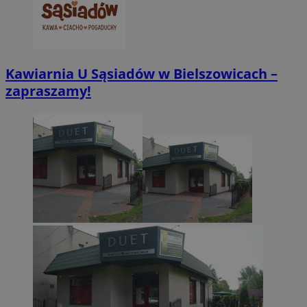
CookieScriptConsent
4 tygodnie 2 dn
CookieScript
zabrze.com.pl
Kawiarnia U Sąsiadów w Bielszowicach –
zapraszamy!
VISITOR_PRIVACY_METADATA
5 miesięcy 4
YouTube
tygodnie
.youtube.com