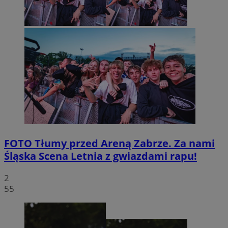
FOTO
Tłumy przed Areną Zabrze. Za nami
Śląska Scena Letnia z gwiazdami rapu!
2
55