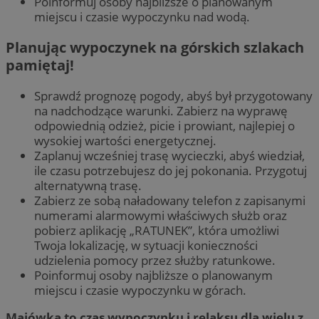
Poinformuj osoby najbliższe o planowanym
miejscu i czasie wypoczynku nad wodą.
Planując wypoczynek na górskich szlakach
pamiętaj!
Sprawdź prognozę pogody, abyś był przygotowany
na nadchodzące warunki. Zabierz na wyprawę
odpowiednią odzież, picie i prowiant, najlepiej o
wysokiej wartości energetycznej.
Zaplanuj wcześniej trasę wycieczki, abyś wiedział,
ile czasu potrzebujesz do jej pokonania. Przygotuj
alternatywną trasę.
Zabierz ze sobą naładowany telefon z zapisanymi
numerami alarmowymi właściwych służb oraz
pobierz aplikację „RATUNEK”, która umożliwi
Twoja lokalizację, w sytuacji konieczności
udzielenia pomocy przez służby ratunkowe.
Poinformuj osoby najbliższe o planowanym
miejscu i czasie wypoczynku w górach.
Majówka to czas wypoczynku i relaksu dla wielu z