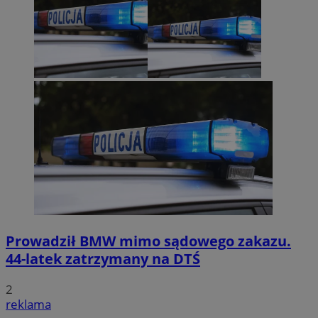
Prowadził BMW mimo sądowego zakazu.
44-latek zatrzymany na DTŚ
2
reklama