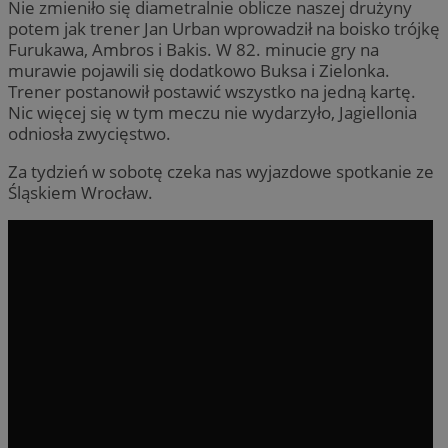
Nie zmieniło się diametralnie oblicze naszej drużyny
potem jak trener Jan Urban wprowadził na boisko trójkę
Furukawa, Ambros i Bakis. W 82. minucie gry na
murawie pojawili się dodatkowo Buksa i Zielonka.
Trener postanowił postawić wszystko na jedną kartę.
Nic więcej się w tym meczu nie wydarzyło, Jagiellonia
odniosła zwycięstwo.
Za tydzień w sobotę czeka nas wyjazdowe spotkanie ze
Śląskiem Wrocław.