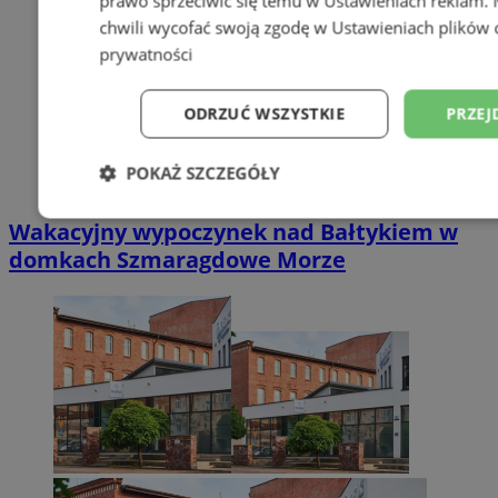
prawo sprzeciwić się temu w
Ustawieniach reklam
.
chwili wycofać swoją zgodę w
Ustawieniach plików 
prywatności
ODRZUĆ WSZYSTKIE
PRZEJ
POKAŻ SZCZEGÓŁY
Niezbędne
Wydajność
Targetowani
Wakacyjny wypoczynek nad Bałtykiem w
domkach Szmaragdowe Morze
Niesklasyfikowane
Niezbędne
Wydajność
Targetowanie
Funkcjonalno