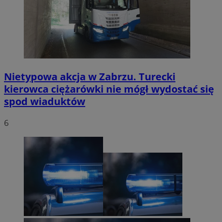
Nietypowa akcja w Zabrzu. Turecki
kierowca ciężarówki nie mógł wydostać się
spod wiaduktów
6