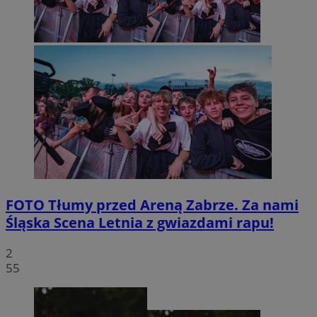
FOTO
Tłumy przed Areną Zabrze. Za nami
Śląska Scena Letnia z gwiazdami rapu!
2
55