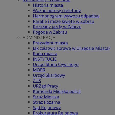
Historia miasta
Ważne adresy i telefony
Harmonogram wywozu odpadów
Parafie i msze święte w Zabrzu
Rozkłady jazdy w Zabrzu
Pogoda w Zabrzu
ADMINISTRACJA
Prezydent miasta
Jak załatwić sprawę w Urzędzie Miasta?
Rada miasta
INSTYTUCJE
Urząd Stanu Cywilnego
MOPR
Urząd Skarbowy
ZUS
URZąd Pracy
Komenda Miejska policji
Straż Miejska
Straż Pożarna
Sąd Rejonowy
Prokuratura Rejonowa