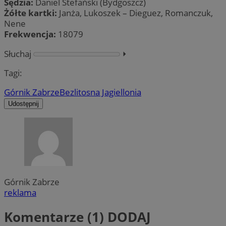
Sędzia:
Daniel Stefański (Bydgoszcz)
Żółte kartki:
Janża, Lukoszek – Dieguez, Romanczuk,
Nene
Frekwencja:
18079
Słuchaj
⏵︎
Tagi:
Górnik Zabrze
Bezlitosna Jagiellonia
Udostępnij
Górnik Zabrze
reklama
Komentarze (1)
DODAJ