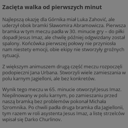
Zacięta walka od pierwszych minut
Najlepszą okazję dla Górnika miał Luka Zahović, ale
uderzył obok bramki Sławomira Abramowicza. Pierwsza
bramka w tym meczu padła w 30. minucie gry – do piłki
dopadł Jesus Imaz, ale chwilę później odgwizdany został
spalony. Końcówka pierwszej połowy nie przyniosła
nam niestety emocji, obie ekipy nie stworzyły groźnych
sytuacji.
Z większym animuszem drugą część meczu rozpoczęli
podopieczni Jana Urbana. Stworzyli wiele zamieszania w
polu karnym Jagielloni, ale bez konkretów.
Wynik tego meczu w 65. minucie otworzył Jesus Imaz.
Niepilnowany w polu karnym, po zamieszaniu przed
naszą bramką bez problemów pokonał Michała
Szromnika. Po chwili padła druga bramka dla Jagiellonii,
tym razem w roli asystenta Jesus Imaz, a listę strzelców
wpisał się Darko Churlinov.