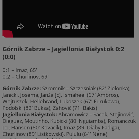
Górnik Zabrze – Jagiellonia Białystok 0:2
(0:0)
0:1 – Imaz, 65′
0:2 – Churlinov, 69′
Górnik Zabrze:
Szromnik – Szcześniak (82′ Zielonka),
Janicki, Josema, Janża [c], Ismaheel (67′ Ambros),
Wojtuszek, Hellebrand, Lukoszek (67′ Furukawa),
Podolski (82′ Buksa), Zahović (71′ Bakis)
Jagiellonia Białystok:
Abramowicz – Sacek, Stojinović,
Dieguez, Moutinho, Kubicki (80′ Nguiamba), Romanczuk
[c], Hansen (80′ Kovacik), Imaz (89′ Diaby Fadiga),
Churlinov (89′ Listkowski), Pululu (64′ Nene)