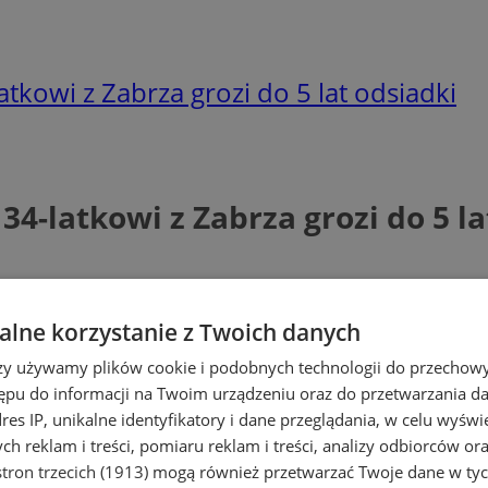
kowi z Zabrza grozi do 5 lat odsiadki
4-latkowi z Zabrza grozi do 5 la
lne korzystanie z Twoich danych
rzy używamy plików cookie i podobnych technologii do przechow
ępu do informacji na Twoim urządzeniu oraz do przetwarzania 
dres IP, unikalne identyfikatory i dane przeglądania, w celu wyświ
h reklam i treści, pomiaru reklam i treści, analizy odbiorców or
tron trzecich (1913)
mogą również przetwarzać Twoje dane w tych