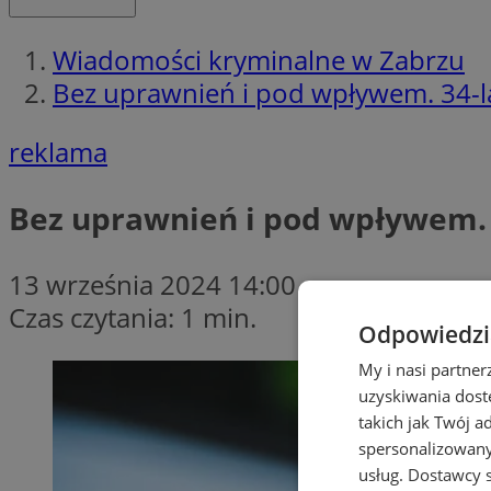
Wiadomości kryminalne w Zabrzu
Bez uprawnień i pod wpływem. 34-lat
reklama
Bez uprawnień i pod wpływem. 3
13 września 2024 14:00
Czas czytania: 1 min.
Odpowiedzia
My i nasi partne
uzyskiwania dost
takich jak Twój a
spersonalizowanyc
usług.
Dostawcy s