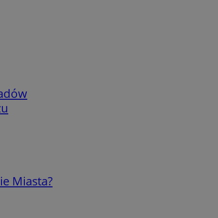
adów
zu
ie Miasta?