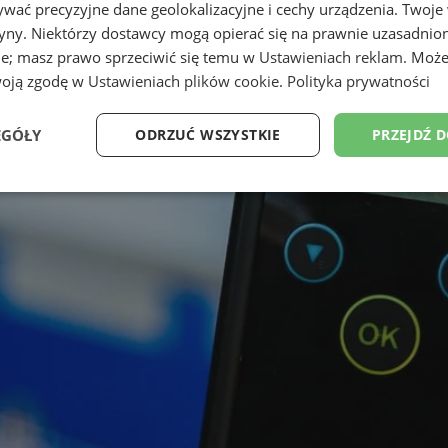
wać precyzyjne dane geolokalizacyjne i cechy urządzenia. Twoje
tryny. Niektórzy dostawcy mogą opierać się na prawnie uzasadnio
ie; masz prawo sprzeciwić się temu w
Ustawieniach reklam
. Może
woją zgodę w
Ustawieniach plików cookie
.
Polityka prywatności
EGÓŁY
ODRZUĆ WSZYSTKIE
PRZEJDŹ 
Wydajność
Targetowanie
Funkcjonalność
Ni
ezbędne
Wydajność
Targetowanie
Funkcjonalność
Niesklasyfikow
ie umożliwiają korzystanie z podstawowych funkcji strony internetowej, takich jak log
Bez niezbędnych plików cookie nie można prawidłowo korzystać ze strony internetowe
Provider
/
Okres
Opis
Domena
przechowywania