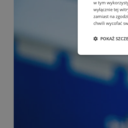
w tym wykorzysty
wyłącznie tej wi
zamiast na zgodz
chwili wycofać s
POKAŻ SZCZ
Niezbędne
Ni
Niezbędne pliki cook
zarządzanie kontem. 
Nazwa