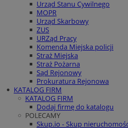
Urząd Stanu Cywilnego
MOPR
Urząd Skarbowy
ZUS
URZąd Pracy
Komenda Miejska policji
Straż Miejska
Straż Pożarna
Sąd Rejonowy
Prokuratura Rejonowa
KATALOG FIRM
KATALOG FIRM
Dodaj firmę do katalogu
POLECAMY
Skup.io - Skup nieruchomośc