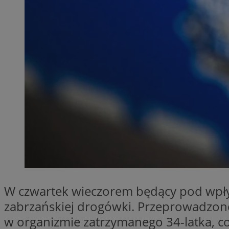
SessID
QeSessID
MvSessID
__cf_bm
__cf_bm
CookieScriptConse
VISITOR_PRIVACY_
W czwartek wieczorem będący pod wpły
zabrzańskiej drogówki. Przeprowadzone
w organizmie zatrzymanego 34-latka, c