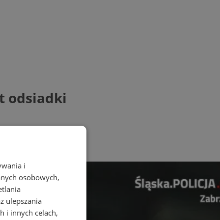
t odsiadki
ywania i
danych osobowych,
etlania
az ulepszania
 i innych celach,