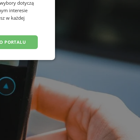
 wybory dotyczą
nym interesie
sz w każdej
DO PORTALU
esklasyfikowane
ane
owanie użytkownika i
j.