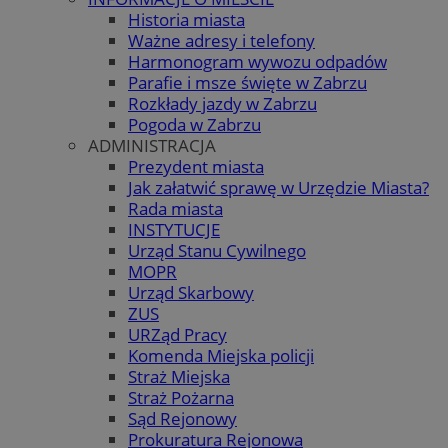
Historia miasta
Ważne adresy i telefony
Harmonogram wywozu odpadów
Parafie i msze święte w Zabrzu
Rozkłady jazdy w Zabrzu
Pogoda w Zabrzu
ADMINISTRACJA
Prezydent miasta
Jak załatwić sprawę w Urzędzie Miasta?
Rada miasta
INSTYTUCJE
Urząd Stanu Cywilnego
MOPR
Urząd Skarbowy
ZUS
URZąd Pracy
Komenda Miejska policji
Straż Miejska
Straż Pożarna
Sąd Rejonowy
Prokuratura Rejonowa