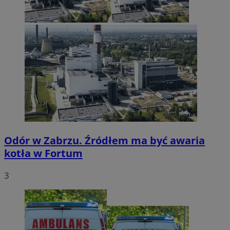
Odór w Zabrzu. Źródłem ma być awaria
kotła w Fortum
3