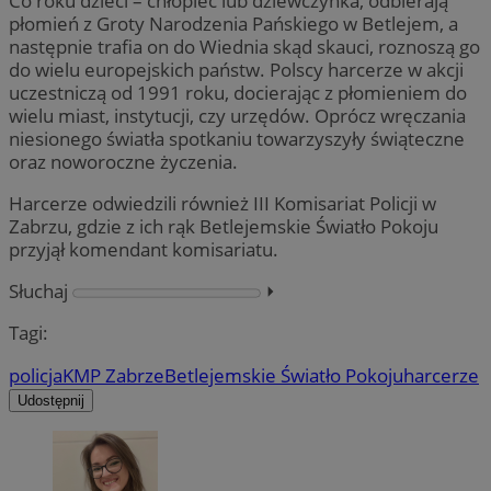
Co roku dzieci – chłopiec lub dziewczynka, odbierają
płomień z Groty Narodzenia Pańskiego w Betlejem, a
następnie trafia on do Wiednia skąd skauci, roznoszą go
do wielu europejskich państw. Polscy harcerze w akcji
uczestniczą od 1991 roku, docierając z płomieniem do
wielu miast, instytucji, czy urzędów. Oprócz wręczania
niesionego światła spotkaniu towarzyszyły świąteczne
oraz noworoczne życzenia.
Harcerze odwiedzili również III Komisariat Policji w
Zabrzu, gdzie z ich rąk Betlejemskie Światło Pokoju
przyjął komendant komisariatu.
Słuchaj
⏵︎
Tagi:
policja
KMP Zabrze
Betlejemskie Światło Pokoju
harcerze
Udostępnij