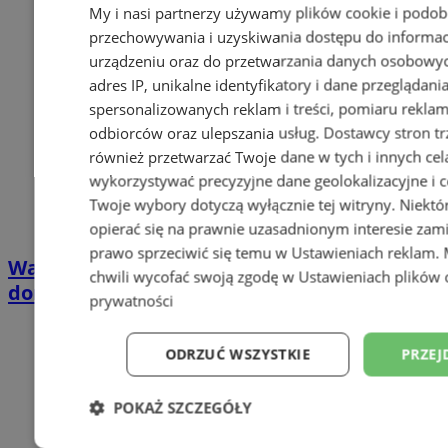
My i nasi partnerzy używamy plików cookie i podob
przechowywania i uzyskiwania dostępu do informac
urządzeniu oraz do przetwarzania danych osobowych
adres IP, unikalne identyfikatory i dane przeglądani
spersonalizowanych reklam i treści, pomiaru reklam i
odbiorców oraz ulepszania usług.
Dostawcy stron tr
również przetwarzać Twoje dane w tych i innych cel
wykorzystywać precyzyjne dane geolokalizacyjne i c
Twoje wybory dotyczą wyłącznie tej witryny. Niekt
opierać się na prawnie uzasadnionym interesie zami
prawo sprzeciwić się temu w
Ustawieniach reklam
.
Wakacyjny wypoczynek nad Bałtykiem w
chwili wycofać swoją zgodę w
Ustawieniach plików 
domkach Szmaragdowe Morze
prywatności
ODRZUĆ WSZYSTKIE
PRZEJ
POKAŻ SZCZEGÓŁY