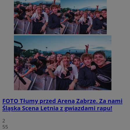
FOTO
Tłumy przed Areną Zabrze. Za nami
Śląska Scena Letnia z gwiazdami rapu!
2
55