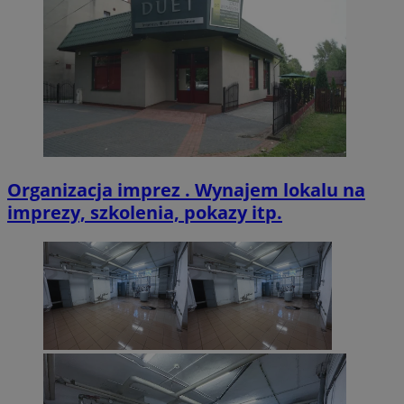
VISITOR_PRIVACY_METADATA
5 miesięcy 4
YouTube
tygodnie
.youtube.com
Organizacja imprez . Wynajem lokalu na
imprezy, szkolenia, pokazy itp.