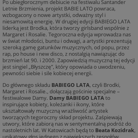
Po ubiegłorocznym debiucie na festiwalu Santander
Letnie Brzmienia, projekt BABIE LATO powraca,
wzbogacony o nowe artystki, odważny styl i
niesamowitą energię. W drugiej edycji BABIEGO LATA
liderką jest Brodka, która tworzy girlsband wspólnie z
Margaret i Rosalie. Tegoroczna edycja wprowadza nas
w świat młodości, buntu i odwagi, a artystki prezentują
szeroką gamę gatunków muzycznych, od popu, przez
rap, po house i new disco, z nostalgią nawiązując do
brzmień lat 90. i 2000. Zapowiedzią muzyczną tej edycji
jest singiel „Błyszczę”, który opowiada o uwodzeniu,
pewności siebie i sile kobiecej energii.
Do głównego składu
BABIEGO LATA
, czyli Brodki,
Margaret i Rosalie., dołączają gościnie specjalne –
festiwalowe Damy.
Damy BABIEGO LATA
to
inspirujące kobiety, koleżanki i ikony, które
ukształtowały muzyczną wrażliwość artystek
tworzących tegoroczny skład projektu. Zaśpiewają
utwory, które zabiorą nas w sentymentalną podróż do
nastoletnich lat. W Katowicach będą to
Beata Kozidrak
,
unikatowy głos jednego z największych zespołów