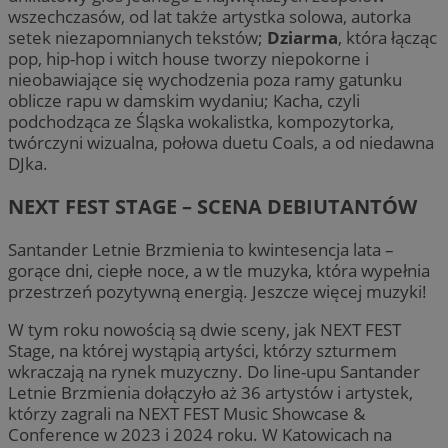
wszechczasów, od lat także artystka solowa, autorka
setek niezapomnianych tekstów;
Dziarma
, która łącząc
pop, hip-hop i witch house tworzy niepokorne i
nieobawiające się wychodzenia poza ramy gatunku
oblicze rapu w damskim wydaniu; Kacha, czyli
podchodząca ze Śląska wokalistka, kompozytorka,
twórczyni wizualna, połowa duetu Coals, a od niedawna
DJka.
NEXT FEST STAGE – SCENA DEBIUTANTÓW
Santander Letnie Brzmienia to kwintesencja lata –
gorące dni, ciepłe noce, a w tle muzyka, która wypełnia
przestrzeń pozytywną energią. Jeszcze więcej muzyki!
W tym roku nowością są dwie sceny, jak NEXT FEST
Stage, na której wystąpią artyści, którzy szturmem
wkraczają na rynek muzyczny. Do line-upu Santander
Letnie Brzmienia dołączyło aż 36 artystów i artystek,
którzy zagrali na NEXT FEST Music Showcase &
Conference w 2023 i 2024 roku. W Katowicach na