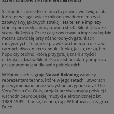
SANTANDER LETNIE BRZMIENIA
Santander Letnie Brzmienia to prawdziwe święto lata,
które przyciąga tysiące miłośników dobrej muzyki,
zabawy i wyjątkowych atrakcji. Na terenie imprezy
stanie partnerska, dedykowana strefa Silent Disco ze
sceną didżejską. Przez cały czas trwania imprezy będzie
można bawić się przy różnorodnych gatunkach
muzycznych. To będzie prawdziwa taneczna uczta w
rytmach disco, electro, soulu, funku, jazzu, rocka, hip-
hopu czy techno, którą przygotują znani artyści i
didżejki. Udział w Silent Disco jest bezpłatny, impreza
przeznaczona jest dla osób pełnoletnich.
W Katowicach zagrają
Naked Relaxing
wiodący
reprezentant techno, które w jego setach i utworach
jest wymieniane przez wszystkie przypadki oraz The
Very Polish Cut Outs, projekt archiwizacyjny polskiej i
wschodnioeuropejskiej muzyki elektronicznej z lat
1989-1999 – house, techno, rap. W Katowicach zagra dj
Duch.