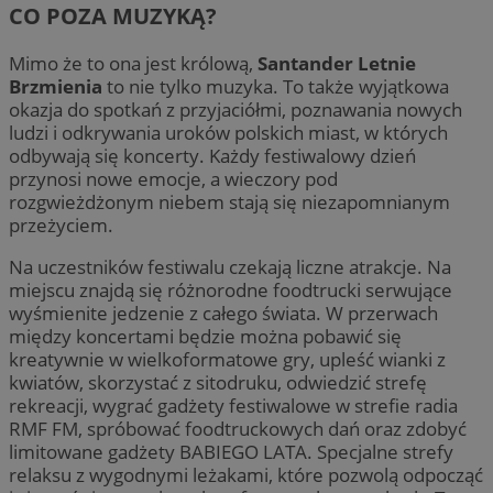
CO POZA MUZYKĄ?
Mimo że to ona jest królową,
Santander Letnie
Brzmienia
to nie tylko muzyka. To także wyjątkowa
okazja do spotkań z przyjaciółmi, poznawania nowych
ludzi i odkrywania uroków polskich miast, w których
odbywają się koncerty. Każdy festiwalowy dzień
przynosi nowe emocje, a wieczory pod
rozgwieżdżonym niebem stają się niezapomnianym
przeżyciem.
Na uczestników festiwalu czekają liczne atrakcje. Na
miejscu znajdą się różnorodne foodtrucki serwujące
wyśmienite jedzenie z całego świata. W przerwach
między koncertami będzie można pobawić się
kreatywnie w wielkoformatowe gry, upleść wianki z
kwiatów, skorzystać z sitodruku, odwiedzić strefę
rekreacji, wygrać gadżety festiwalowe w strefie radia
RMF FM, spróbować foodtruckowych dań oraz zdobyć
limitowane gadżety BABIEGO LATA. Specjalne strefy
relaksu z wygodnymi leżakami, które pozwolą odpocząć