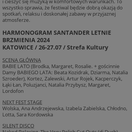
i cieszyć się muzyką w komfortowych warunkach. To
wszystko sprawia, że festiwal będzie dobrą okazją do
spotkań, relaksu i doskonałej zabawy w przyjaznej
atmosferze.
HARMONOGRAM SANTANDER LETNIE
BRZMIENIA 2024
KATOWICE / 26-27.07 / Strefa Kultury
SCENA GŁÓWNA
BABIE LATO (Brodka, Margaret, Rosalie. + gościnnie
Damy BABIEGO LATA: Beata Kozidrak, Dziarma, Natalia
Szroeder), Kortez, Zalewski, Artur Rojek, Kacperczyk,
Łąki Łan, Poluzjanci, Natalia Przybysz, Margaret,
Lordofon
NEXT FEST STAGE
Wolska, Ana Andrzejewska, Izabela Zabielska, Chłodno,
Lotta, Sara Kordowska
SILENT DISCO
Naked Relaxing, The Very Polish Cut Outs (dj Duch)