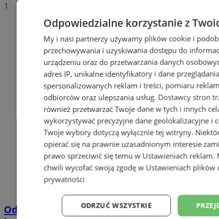
1
Odpowiedzialne korzystanie z Twoi
My i nasi partnerzy używamy plików cookie i podob
przechowywania i uzyskiwania dostępu do informac
urządzeniu oraz do przetwarzania danych osobowych
adres IP, unikalne identyfikatory i dane przeglądani
spersonalizowanych reklam i treści, pomiaru reklam i
odbiorców oraz ulepszania usług.
Dostawcy stron tr
również przetwarzać Twoje dane w tych i innych cel
wykorzystywać precyzyjne dane geolokalizacyjne i c
Twoje wybory dotyczą wyłącznie tej witryny. Niekt
opierać się na prawnie uzasadnionym interesie zami
prawo sprzeciwić się temu w
Ustawieniach reklam
.
chwili wycofać swoją zgodę w
Ustawieniach plików 
prywatności
ODRZUĆ WSZYSTKIE
PRZEJ
Odór w Zabrzu. Źródłem ma być awaria