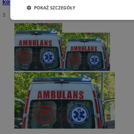
kotła w Fortum
POKAŻ SZCZEGÓŁY
3
Niezbędne
Wydajność
Targetowani
Niesklasyfikowane
Niezbędne
Wydajność
Targetowanie
Funkcjonalno
Niezbędne pliki cookie umożliwiają korzystanie z podstawowych fun
takich jak logowanie użytkownika i zarządzanie kontem. Bez niezb
można prawidłowo korzystać ze strony internetowej.
Provider
/
Okres
Nazwa
Domena
przechowywani
SessID
zabrze.com.pl
1 rok