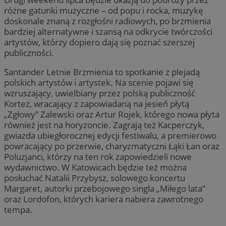
różne gatunki muzyczne – od popu i rocka, muzykę
doskonale znaną z rozgłośni radiowych, po brzmienia
bardziej alternatywne i szansą na odkrycie twórczości
artystów, którzy dopiero dają się poznać szerszej
publiczności.
Santander Letnie Brzmienia to spotkanie z plejadą
polskich artystów i artystek. Na scenie pojawi się
wzruszający, uwielbiany przez polską publiczność
Kortez, wracający z zapowiadaną na jesień płytą
„Zgłowy” Zalewski oraz Artur Rojek, którego nowa płyta
również jest na horyzoncie. Zagrają też Kacperczyk,
gwiazda ubiegłorocznej edycji festiwalu, a premierowo
powracający po przerwie, charyzmatyczni Łąki Łan oraz
Poluzjanci, którzy na ten rok zapowiedzieli nowe
wydawnictwo. W Katowicach będzie też można
posłuchać Natalii Przybysz, solowego koncertu
Margaret, autorki przebojowego singla „Miłego lata”
oraz Lordofon, których kariera nabiera zawrotnego
tempa.