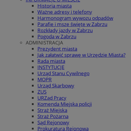
Historia miasta
Ważne adresy i telefony
Harmonogram wywozu odpadów
Parafie i msze święte w Zabrzu
Rozkłady jazdy w Zabrzu
Pogoda w Zabrzu
ADMINISTRACJA
Prezydent miasta
Jak załatwić sprawę w Urzędzie Miasta?
Rada miasta
INSTYTUCJE
Urząd Stanu Cywilnego
MOPR
Urząd Skarbowy
ZUS
URZąd Pracy
Komenda Miejska policji
Straż Miejska
Straż Pożarna
Sąd Rejonowy
Prokuratura Rejonowa