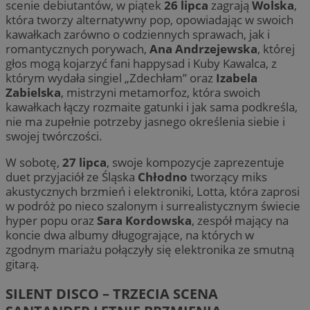
scenie debiutantów, w piątek
26 lipca
zagrają
Wolska
,
która tworzy alternatywny pop, opowiadając w swoich
kawałkach zarówno o codziennych sprawach, jak i
romantycznych porywach,
Ana Andrzejewska
, której
głos mogą kojarzyć fani happysad i Kuby Kawalca, z
którym wydała singiel „Zdechłam” oraz
Izabela
Zabielska
, mistrzyni metamorfoz, która swoich
kawałkach łączy rozmaite gatunki i jak sama podkreśla,
nie ma zupełnie potrzeby jasnego określenia siebie i
swojej twórczości.
W sobotę,
27 lipca
, swoje kompozycje zaprezentuje
duet przyjaciół ze Śląska
Chłodno
tworzący miks
akustycznych brzmień i elektroniki, Lotta, która zaprosi
w podróż po nieco szalonym i surrealistycznym świecie
hyper popu oraz
Sara Kordowska
, zespół mający na
koncie dwa albumy długogrające, na których w
zgodnym mariażu połączyły się elektronika ze smutną
gitarą.
SILENT DISCO – TRZECIA SCENA