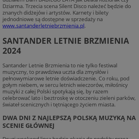
Dziarma. Trzecia scena Silent Disco należeć będzie do
znanych didżejów i artystów. Karnety i bilety
jednodniowe są dostępne w sprzedaży na
www.santanderletniebrzmienia.pl
.
SANTANDER LETNIE BRZMIENIA
2024
Santander Letnie Brzmienia to nie tylko festiwal
muzyczny, to prawdziwa uczta dla zmysłów i
pełnowymiarowe letnie doświadczenie. Co roku, pod
gołym niebem, w sercu letnich wieczorów, miłośnicy
muzyki z całej Polski spotykają się, by razem
celebrować lato i beztroskę w otoczeniu zieleni parków,
świateł scenicznych i tętniącego życiem miasta.
DWA DNI Z NAJLEPSZĄ POLSKĄ MUZYKĄ NA
SCENIE GŁÓWNEJ
Drugi weekend lipca będzie okazją do podróży przez