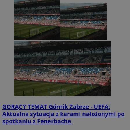
GORĄCY TEMAT
Górnik Zabrze - UEFA:
Aktualna sytuacja z karami nałożonymi po
spotkaniu z Fenerbache