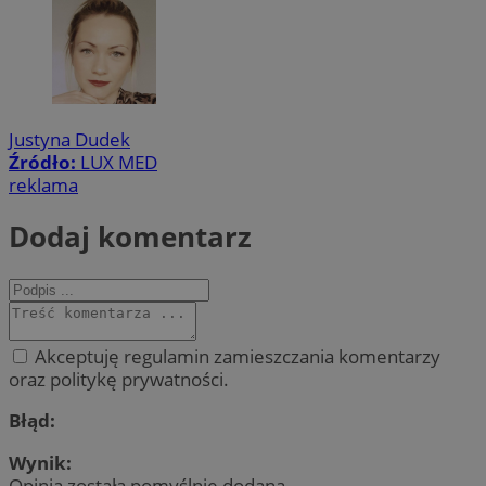
Justyna Dudek
Źródło:
LUX MED
reklama
Dodaj komentarz
Akceptuję regulamin zamieszczania komentarzy
oraz politykę prywatności.
Błąd:
Wynik:
Opinia została pomyślnie dodana.