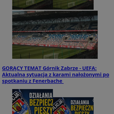
GORĄCY TEMAT
Górnik Zabrze - UEFA:
Aktualna sytuacja z karami nałożonymi po
spotkaniu z Fenerbache