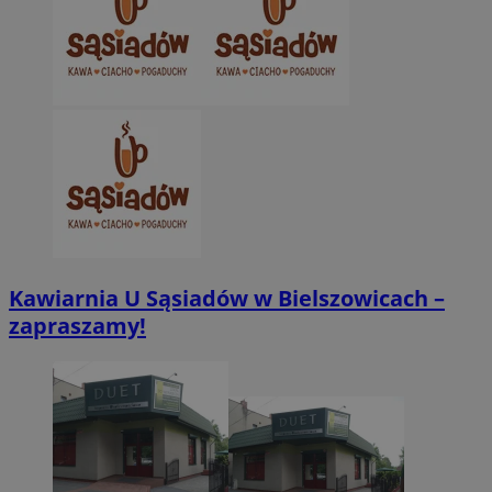
CookieScriptConsent
4 tygodnie 2 dn
CookieScript
zabrze.com.pl
VISITOR_PRIVACY_METADATA
5 miesięcy 4
YouTube
tygodnie
.youtube.com
Kawiarnia U Sąsiadów w Bielszowicach –
zapraszamy!