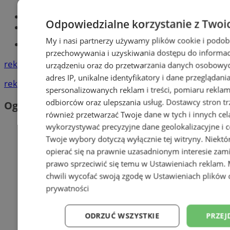
Zabrze
Największy sklep z częściami online!
Odpowiedzialne korzystanie z Twoi
Książeczka sanepidowska
My i nasi partnerzy używamy plików cookie i podob
Tworzenie stron www -Zabrze
przechowywania i uzyskiwania dostępu do informac
reklama
urządzeniu oraz do przetwarzania danych osobowych
adres IP, unikalne identyfikatory i dane przeglądani
reklama
spersonalizowanych reklam i treści, pomiaru reklam i
odbiorców oraz ulepszania usług.
Dostawcy stron tr
Ogłoszenia
również przetwarzać Twoje dane w tych i innych cel
wykorzystywać precyzyjne dane geolokalizacyjne i c
Twoje wybory dotyczą wyłącznie tej witryny. Niekt
opierać się na prawnie uzasadnionym interesie zami
prawo sprzeciwić się temu w
Ustawieniach reklam
.
chwili wycofać swoją zgodę w
Ustawieniach plików 
prywatności
ODRZUĆ WSZYSTKIE
PRZEJ