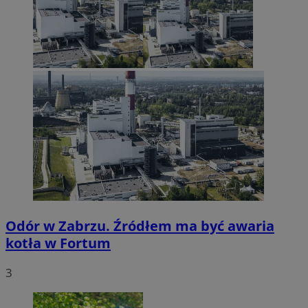
Odór w Zabrzu. Źródłem ma być awaria
kotła w Fortum
3