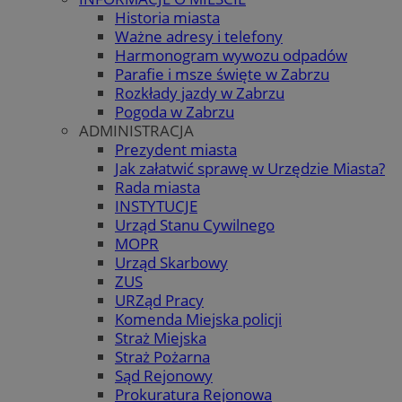
Historia miasta
Ważne adresy i telefony
Harmonogram wywozu odpadów
Parafie i msze święte w Zabrzu
Rozkłady jazdy w Zabrzu
Pogoda w Zabrzu
ADMINISTRACJA
Prezydent miasta
Jak załatwić sprawę w Urzędzie Miasta?
Rada miasta
INSTYTUCJE
Urząd Stanu Cywilnego
MOPR
Urząd Skarbowy
ZUS
URZąd Pracy
Komenda Miejska policji
Straż Miejska
Straż Pożarna
Sąd Rejonowy
Prokuratura Rejonowa