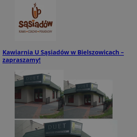
Kawiarnia U Sąsiadów w Bielszowicach –
zapraszamy!