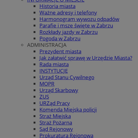
Historia miasta
Ważne adresy i telefony
Harmonogram wywozu odpadów
Parafie i msze święte w Zabrzu
Rozkłady jazdy w Zabrzu
Pogoda w Zabrzu
ADMINISTRACJA
Prezydent miasta
Jak załatwić sprawę w Urzędzie Miasta?
Rada miasta
INSTYTUCJE
Urząd Stanu Cywilnego
MOPR
Urząd Skarbowy
ZUS
URZąd Pracy
Komenda Miejska policji
Straż Miejska
Straż Pożarna
Sąd Rejonowy
Prokuratura Rejonowa