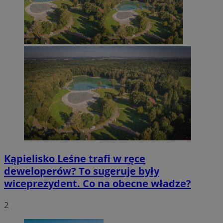
Kąpielisko Leśne trafi w ręce
deweloperów? To sugeruje były
wiceprezydent. Co na obecne władze?
2