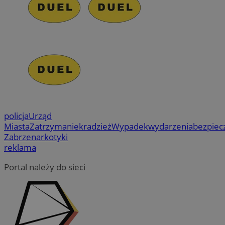
policja
Urząd
Miasta
Zatrzymanie
kradzież
Wypadek
wydarzenia
bezpiec
Zabrze
narkotyki
reklama
Portal należy do sieci