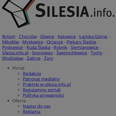
Bytom
-
Chorzów
-
Gliwice
-
Katowice
-
Łaziska Górne
-
Mikołów
-
Mysłowice
-
Orzesze
-
Piekary Śląskie
-
Pyskowice
-
Ruda Śląska
-
Rybnik
-
Siemianowice
-
Silesia.info.pl
-
Sosnowiec
-
Świętochłowice
-
Tychy
-
Wodzisław
-
Zabrze
-
Żory
Portal
Redakcja
Patronat medialny
Praktyki w silesia.info.pl
Regulaminy portali
Polityka prywatności
Oferta
Napisz do nas
Reklama