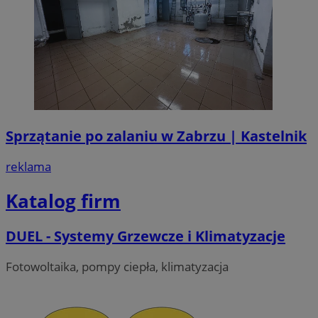
Sprzątanie po zalaniu w Zabrzu | Kastelnik
reklama
Katalog firm
DUEL - Systemy Grzewcze i Klimatyzacje
Fotowoltaika, pompy ciepła, klimatyzacja