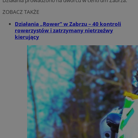
Działania prowadzono na dworcu w centrum Zabrza.
ZOBACZ TAKŻE
Działania „Rower” w Zabrzu – 40 kontroli
rowerzystów i zatrzymany nietrzeźwy
kierujący