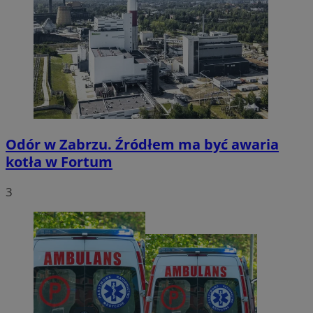
Odór w Zabrzu. Źródłem ma być awaria
kotła w Fortum
3