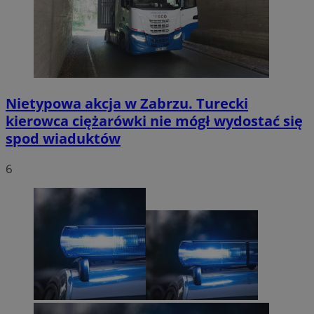
Nietypowa akcja w Zabrzu. Turecki
kierowca ciężarówki nie mógł wydostać się
spod wiaduktów
6