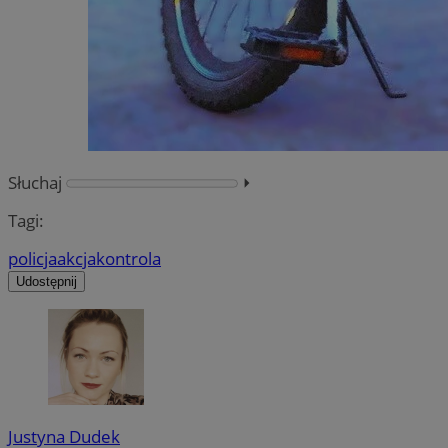
Słuchaj
⏵︎
Tagi:
policja
akcja
kontrola
Udostępnij
Justyna Dudek