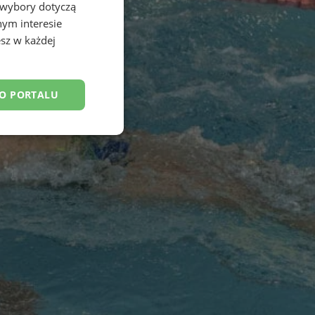
 wybory dotyczą
nym interesie
sz w każdej
DO PORTALU
esklasyfikowane
ane
owanie użytkownika i
j.