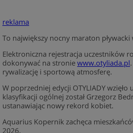
Nazwa
Nazwa
ustat_xq6z219uw9
reklama
Nazwa
__Secure-YNID
_clck
__gads
To największy nocny maraton pływacki w
FCCDCF
MUID
Elektroniczna rejestracja uczestników r
__eoi
dokonywać na stronie
www.otyliada.pl
rywalizację i sportową atmosferę.
ANONCHK
_clsk
W poprzedniej edycji OTYLIADY wzięło u
klasyfikacji ogólnej został Grzegorz Be
test_cookie
_ga_NBM6HFESG6
ustanawiając nowy rekord kobiet.
_fbp
OAID
Aquarius Kopernik zachęca mieszkańców
2026.
MR