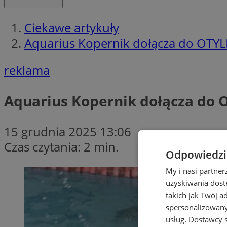
Ciekawe artykuły
Aquarius Kopernik dołącza do OTY
reklama
Aquarius Kopernik dołącza do 
15 grudnia 2025 13:06
Czas czytania: 2 min.
Odpowiedzia
My i nasi partne
uzyskiwania dost
takich jak Twój a
spersonalizowanyc
usług.
Dostawcy s