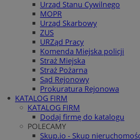
Urząd Stanu Cywilnego
MOPR
Urząd Skarbowy
ZUS
URZąd Pracy
Komenda Miejska policji
Straż Miejska
Straż Pożarna
Sąd Rejonowy
Prokuratura Rejonowa
KATALOG FIRM
KATALOG FIRM
Dodaj firmę do katalogu
POLECAMY
Skup.io - Skup nieruchomośc