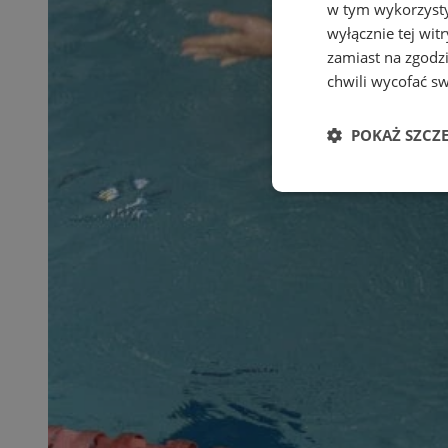
w tym wykorzysty
wyłącznie tej wi
zamiast na zgodz
chwili wycofać s
POKAŻ SZCZ
Niezbędne
Ni
Niezbędne pliki cook
zarządzanie kontem. 
Nazwa