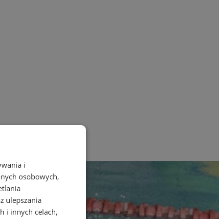
ywania i
danych osobowych,
etlania
az ulepszania
 i innych celach,