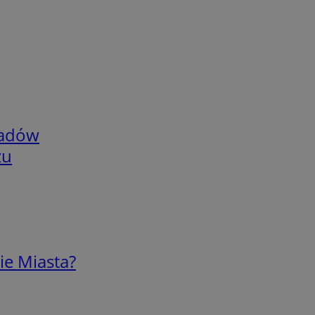
adów
zu
ie Miasta?