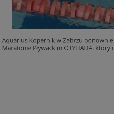
SessID
QeSessID
MvSessID
__cf_bm
Aquarius Kopernik w Zabrzu ponownie z
__cf_bm
Maratonie Pływackim OTYLIADA, który o
CookieScriptConse
VISITOR_PRIVACY_