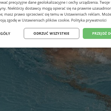
wać precyzyjne dane geolokalizacyjne i cechy urządzenia. Twoje
tryny. Niektórzy dostawcy mogą opierać się na prawnie uzasadnio
ie; masz prawo sprzeciwić się temu w
Ustawieniach reklam
. Może
woją zgodę w
Ustawieniach plików cookie
.
Polityka prywatności
EGÓŁY
ODRZUĆ WSZYSTKIE
PRZEJDŹ 
Wydajność
Targetowanie
Funkcjonalność
Ni
ezbędne
Wydajność
Targetowanie
Funkcjonalność
Niesklasyfikow
ie umożliwiają korzystanie z podstawowych funkcji strony internetowej, takich jak log
Bez niezbędnych plików cookie nie można prawidłowo korzystać ze strony internetowe
Provider
/
Okres
Opis
Domena
przechowywania