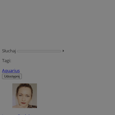
Słuchaj
⏵︎
Tagi:
Aquarius
Udostępnij