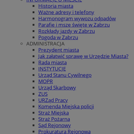
Historia miasta
Ważne adresy i telefony
Harmonogram wywozu odpadów
Parafie i msze święte w Zabrzu
Rozkłady jazdy w Zabrzu
Pogoda w Zabrzu
ADMINISTRACJA
Prezydent miasta
Jak załatwić sprawę w Urzędzie Miasta?
Rada miasta
INSTYTUCJE
Urząd Stanu Cywilnego
MOPR
Urząd Skarbowy
ZUS
URZąd Pracy
Komenda Miejska policji
Straż Miejska
Straż Pożarna
Sąd Rejonowy
Prokuratura Rejonowa