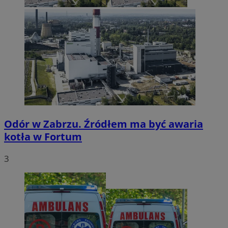
Odór w Zabrzu. Źródłem ma być awaria
kotła w Fortum
3