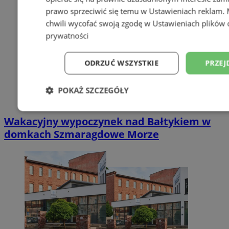
prawo sprzeciwić się temu w
Ustawieniach reklam
.
chwili wycofać swoją zgodę w
Ustawieniach plików 
prywatności
ODRZUĆ WSZYSTKIE
PRZEJ
POKAŻ SZCZEGÓŁY
Niezbędne
Wydajność
Targetowani
Wakacyjny wypoczynek nad Bałtykiem w
domkach Szmaragdowe Morze
Niesklasyfikowane
Niezbędne
Wydajność
Targetowanie
Funkcjonalno