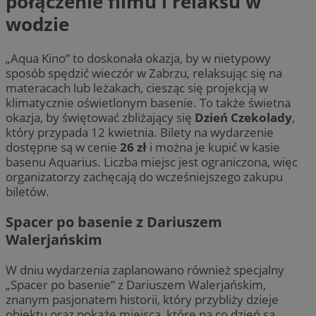
połączenie filmu i relaksu w
wodzie
„Aqua Kino” to doskonała okazja, by w nietypowy
sposób spędzić wieczór w Zabrzu, relaksując się na
materacach lub leżakach, ciesząc się projekcją w
klimatycznie oświetlonym basenie. To także świetna
okazja, by świętować zbliżający się
Dzień Czekolady
,
który przypada 12 kwietnia. Bilety na wydarzenie
dostępne są w cenie
26 zł
i można je kupić w kasie
basenu Aquarius. Liczba miejsc jest ograniczona, więc
organizatorzy zachęcają do wcześniejszego zakupu
biletów.
Spacer po basenie z Dariuszem
Walerjańskim
W dniu wydarzenia zaplanowano również specjalny
„Spacer po basenie” z Dariuszem Walerjańskim,
znanym pasjonatem historii, który przybliży dzieje
obiektu oraz pokaże miejsca, które na co dzień są