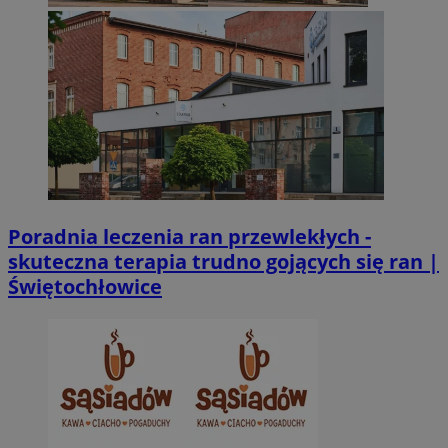
Niezbędne pliki cookie umożliwiają korzystanie z podstawowych fun
takich jak logowanie użytkownika i zarządzanie kontem. Bez niezb
można prawidłowo korzystać ze strony internetowej.
Provider
/
Okres
Nazwa
Domena
przechowywani
SessID
zabrze.com.pl
1 rok
QeSessID
zabrze.com.pl
1 rok
Poradnia leczenia ran przewlekłych -
MvSessID
zabrze.com.pl
1 rok
skuteczna terapia trudno gojących się ran |
Świętochłowice
__cf_bm
29 minut 53
Cloudflare
sekundy
Inc.
.x.com