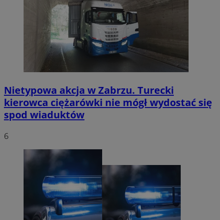
Nietypowa akcja w Zabrzu. Turecki
kierowca ciężarówki nie mógł wydostać się
spod wiaduktów
6