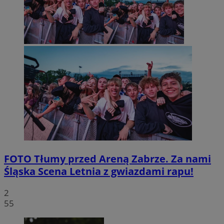
FOTO
Tłumy przed Areną Zabrze. Za nami
Śląska Scena Letnia z gwiazdami rapu!
2
55