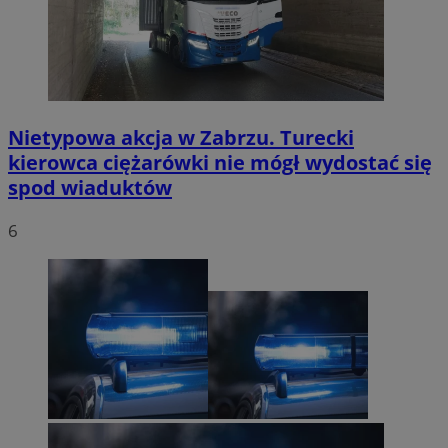
Nietypowa akcja w Zabrzu. Turecki
kierowca ciężarówki nie mógł wydostać się
spod wiaduktów
6