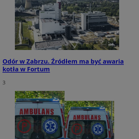
Odór w Zabrzu. Źródłem ma być awaria
kotła w Fortum
3