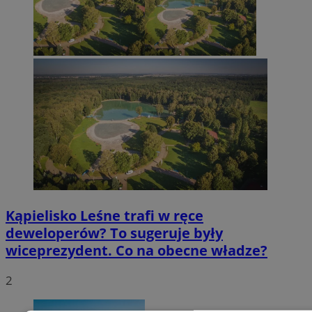
Kąpielisko Leśne trafi w ręce
deweloperów? To sugeruje były
wiceprezydent. Co na obecne władze?
2