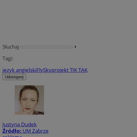
Słuchaj
⏵︎
Tagi:
język angielski
FlySky
projekt TIK TAK
Udostępnij
Justyna Dudek
Źródło:
UM Zabrze