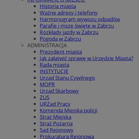
Historia miasta
Ważne adresy i telefony
Harmonogram wywozu odpadów
Parafie i msze święte w Zabrzu
Rozkłady jazdy w Zabrzu
Pogoda w Zabrzu
ADMINISTRACJA
Prezydent miasta
Jak załatwić sprawę w Urzędzie Miasta?
Rada miasta
INSTYTUCJE
Urząd Stanu Cywilnego
MOPR
Urząd Skarbowy
ZUS
URZąd Pracy
Komenda Miejska policji
Straż Miejska
Straż Pożarna
Sąd Rejonowy
Prokuratura Rejonowa