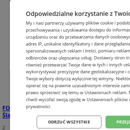
Odpowiedzialne korzystanie z Twoi
My i nasi partnerzy używamy plików cookie i podob
przechowywania i uzyskiwania dostępu do informac
urządzeniu oraz do przetwarzania danych osobowych
adres IP, unikalne identyfikatory i dane przeglądani
spersonalizowanych reklam i treści, pomiaru reklam i
odbiorców oraz ulepszania usług.
Dostawcy stron tr
również przetwarzać Twoje dane w tych i innych cel
wykorzystywać precyzyjne dane geolokalizacyjne i c
Twoje wybory dotyczą wyłącznie tej witryny. Niekt
opierać się na prawnie uzasadnionym interesie zami
prawo sprzeciwić się temu w
Ustawieniach reklam
.
chwili wycofać swoją zgodę w
Ustawieniach plików 
prywatności
FOTO
Tłumy przed Areną Zabrze. Za nami
Śląska Scena Letnia z gwiazdami rapu!
ODRZUĆ WSZYSTKIE
PRZEJ
2