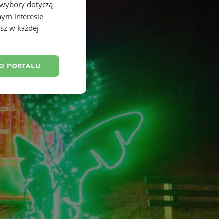
 wybory dotyczą
nym interesie
sz w każdej
DO PORTALU
esklasyfikowane
ane
owanie użytkownika i
j.