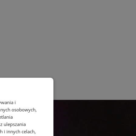
ywania i
danych osobowych,
etlania
az ulepszania
 i innych celach,