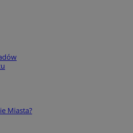
adów
zu
ie Miasta?