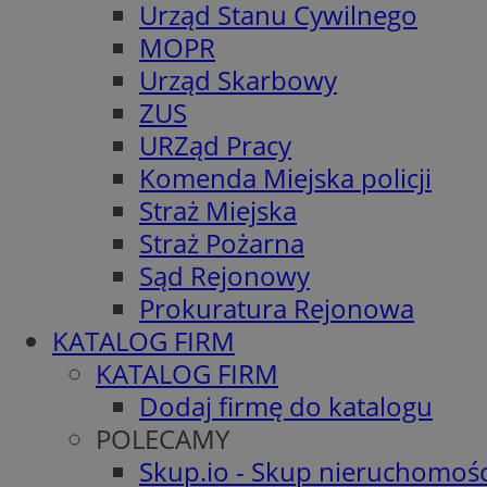
Urząd Stanu Cywilnego
MOPR
Urząd Skarbowy
ZUS
URZąd Pracy
Komenda Miejska policji
Straż Miejska
Straż Pożarna
Sąd Rejonowy
Prokuratura Rejonowa
KATALOG FIRM
KATALOG FIRM
Dodaj firmę do katalogu
POLECAMY
Skup.io - Skup nieruchomośc