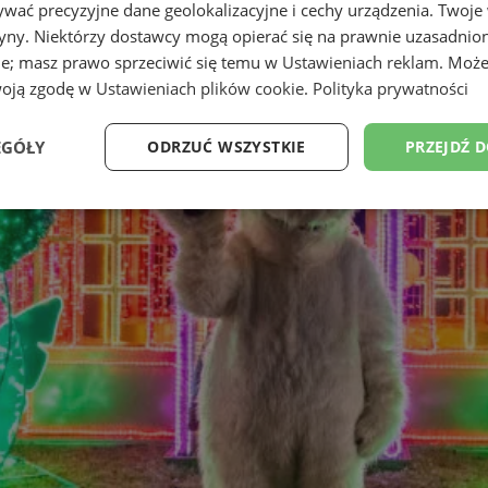
wać precyzyjne dane geolokalizacyjne i cechy urządzenia. Twoje
tryny. Niektórzy dostawcy mogą opierać się na prawnie uzasadnio
ie; masz prawo sprzeciwić się temu w
Ustawieniach reklam
. Może
woją zgodę w
Ustawieniach plików cookie
.
Polityka prywatności
EGÓŁY
ODRZUĆ WSZYSTKIE
PRZEJDŹ 
Wydajność
Targetowanie
Funkcjonalność
Ni
ezbędne
Wydajność
Targetowanie
Funkcjonalność
Niesklasyfikow
ie umożliwiają korzystanie z podstawowych funkcji strony internetowej, takich jak log
Bez niezbędnych plików cookie nie można prawidłowo korzystać ze strony internetowe
Provider
/
Okres
Opis
Domena
przechowywania