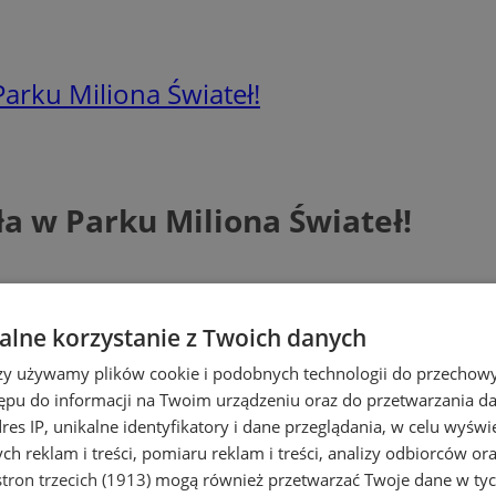
Parku Miliona Świateł!
ła w Parku Miliona Świateł!
lne korzystanie z Twoich danych
rzy używamy plików cookie i podobnych technologii do przechow
ępu do informacji na Twoim urządzeniu oraz do przetwarzania 
dres IP, unikalne identyfikatory i dane przeglądania, w celu wyświ
h reklam i treści, pomiaru reklam i treści, analizy odbiorców or
tron trzecich (1913)
mogą również przetwarzać Twoje dane w tych