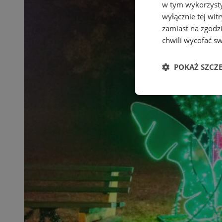
w tym wykorzysty
wyłącznie tej wi
zamiast na zgodz
chwili wycofać s
POKAŻ SZCZ
Niezbędne
Ni
Niezbędne pliki cook
zarządzanie kontem. 
Nazwa