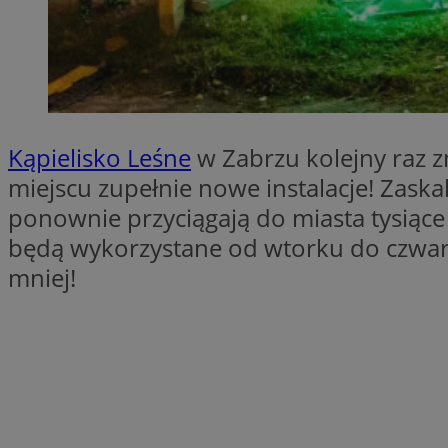
SessID
QeSessID
MvSessID
__cf_bm
Kąpielisko Leśne
w Zabrzu kolejny raz z
__cf_bm
miejscu zupełnie nowe instalacje! Zaskak
ponownie przyciągają do miasta tysiące
będą wykorzystane od wtorku do czwartk
CookieScriptConse
mniej!
VISITOR_PRIVACY_