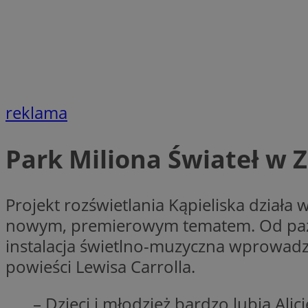
Nazwa
Nazwa
ustat_xq6z219uw9
Nazwa
__Secure-YNID
_clck
__gads
reklama
FCCDCF
MUID
__eoi
Park Miliona Świateł w 
ANONCHK
_clsk
Projekt rozświetlania Kąpieliska działa 
test_cookie
nowym, premierowym tematem. Od paźdz
_ga_NBM6HFESG6
instalacja świetlno-muzyczna wprowadzi
_fbp
powieści Lewisa Carrolla.
OAID
MR
– Dzieci i młodzież bardzo lubią Alic