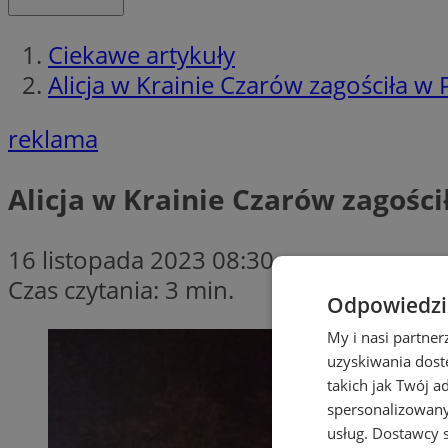
Ciekawe artykuły
Alicja w Krainie Czarów zagościła w 
reklama
Alicja w Krainie Czarów zagości
16 listopada 2023 08:30
Czas czytania: 3 min.
Odpowiedzia
My i nasi partne
uzyskiwania dost
takich jak Twój a
spersonalizowanyc
usług.
Dostawcy s